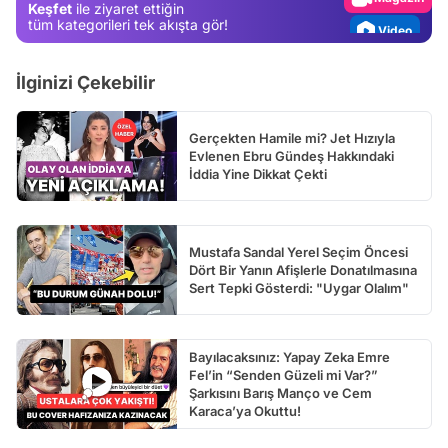
Keşfet
ile ziyaret ettiğin
Video
tüm kategorileri tek akışta gör!
Test
İlginizi Çekebilir
Gerçekten Hamile mi? Jet Hızıyla
Evlenen Ebru Gündeş Hakkındaki
İddia Yine Dikkat Çekti
Mustafa Sandal Yerel Seçim Öncesi
Dört Bir Yanın Afişlerle Donatılmasına
Sert Tepki Gösterdi: "Uygar Olalım"
Bayılacaksınız: Yapay Zeka Emre
Fel’in “Senden Güzeli mi Var?”
Şarkısını Barış Manço ve Cem
Karaca’ya Okuttu!