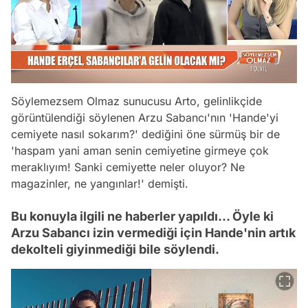
Söylemezsem Olmaz sunucusu Arto, gelinlikçide
görüntülendiği söylenen Arzu Sabancı'nın 'Hande'yi
cemiyete nasıl sokarım?' dediğini öne sürmüş bir de
'haspam yani aman senin cemiyetine girmeye çok
meraklıyım! Sanki cemiyette neler oluyor? Ne
magazinler, ne yangınlar!' demişti.
Bu konuyla ilgili ne haberler yapıldı... Öyle ki
Arzu Sabancı izin vermediği için Hande'nin artık
dekolteli giyinmediği bile söylendi.