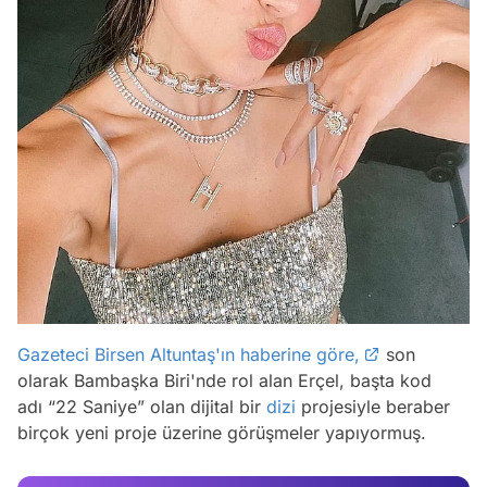
Gazeteci Birsen Altuntaş'ın haberine göre,
son
Video
olarak Bambaşka Biri'nde rol alan Erçel, başta kod
Test
adı “22 Saniye” olan dijital bir
dizi
projesiyle beraber
birçok yeni proje üzerine görüşmeler yapıyormuş.
Gündem
Magazin