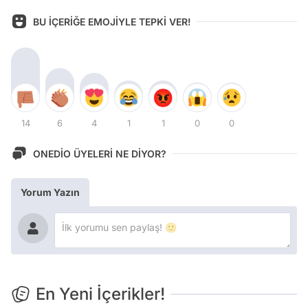
BU İÇERİĞE EMOJİYLE TEPKİ VER!
14
6
4
1
1
0
0
ONEDİO ÜYELERİ NE DİYOR?
Yorum Yazın
En Yeni İçerikler!