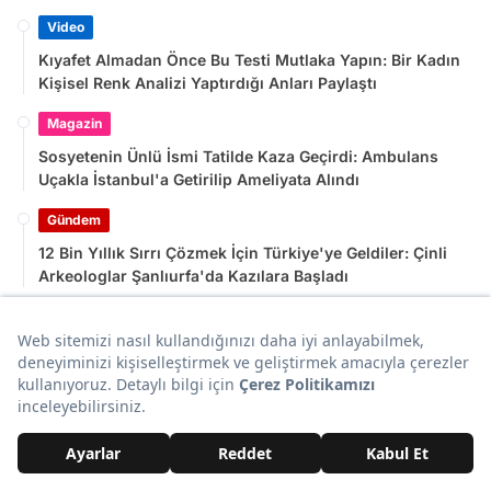
Video
Kıyafet Almadan Önce Bu Testi Mutlaka Yapın: Bir Kadın
Kişisel Renk Analizi Yaptırdığı Anları Paylaştı
Magazin
Sosyetenin Ünlü İsmi Tatilde Kaza Geçirdi: Ambulans
Uçakla İstanbul'a Getirilip Ameliyata Alındı
Gündem
12 Bin Yıllık Sırrı Çözmek İçin Türkiye'ye Geldiler: Çinli
Arkeologlar Şanlıurfa'da Kazılara Başladı
TV
Televizyonlarda Yeni Dönem Başlıyor: 15 Ağustos Gecesi
Kanal Ayarı Yapmanız Gerekiyor