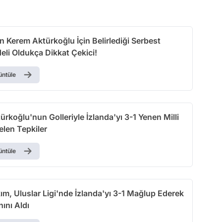
Test
n Kerem Aktürkoğlu İçin Belirlediği Serbest
eli Oldukça Dikkat Çekici!
üntüle
rkoğlu'nun Golleriyle İzlanda'yı 3-1 Yenen Milli
elen Tepkiler
üntüle
kım, Uluslar Ligi'nde İzlanda'yı 3-1 Mağlup Ederek
nını Aldı