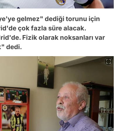
ye'ye gelmez" dediği torunu için
id'de çok fazla süre alacak.
rid'de. Fizik olarak noksanları var
" dedi.