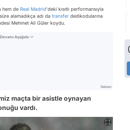
da hem de
Real Madrid
'deki kısıtlı performansıyla
 süre alamadıkça adı da
transfer
dedikodularına
dedesi Mehmet Ali Güler koydu.
n Devamı Aşağıda
Reklam
imiz maçta bir asistle oynayan
konuğu vardı.