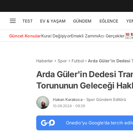
TEST
EV & YAŞAM
GÜNDEM
EĞLENCE
YE
Güncel Konular
Kural Değişiyor
Emekli Zammı
Acı Gerçekler
Haberler
Spor
Futbol
Arda Güler'in Dedesi 
Hakkında Konuştu
Arda Güler'in Dedesi Tran
Torununun Geleceği Hak
Hakan Karakoca
- Spor Gündem Editörü
10.09.2024 - 09:29
Onedio’yu Google’da tercih edil