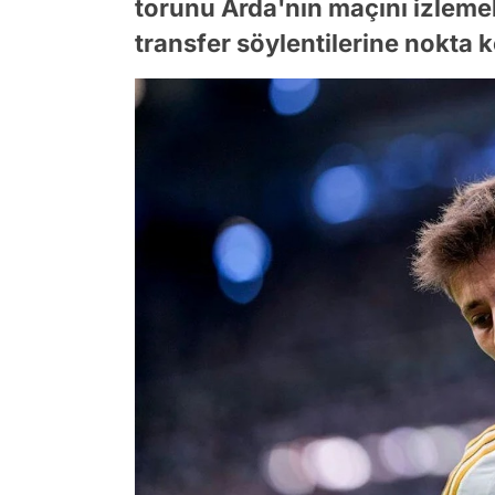
torunu Arda'nın maçını izleme
transfer söylentilerine nokta 