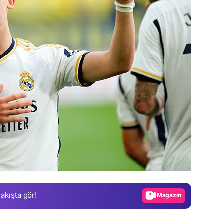
Video
Test
Gündem
Magazin
 akışta gör!
Video