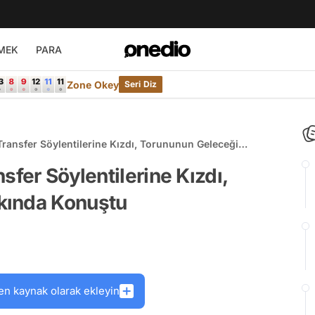
MEK
PARA
Zone Okey
Seri Diz
Transfer Söylentilerine Kızdı, Torununun Geleceği
sfer Söylentilerine Kızdı,
kında Konuştu
en kaynak olarak ekleyin