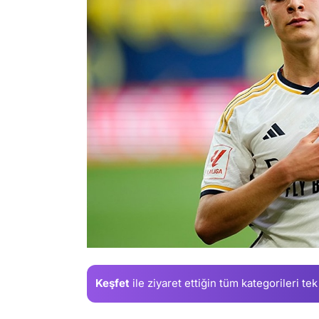
Keşfet
ile ziyaret ettiğin
tüm kategorileri tek