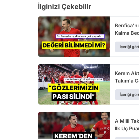
İlginizi Çekebilir
Benfica'nı
Kalma Bed
İçeriği gör
Kerem Aktü
Takım'a G
İçeriği gör
A Milli Ta
İlk Üç Pua