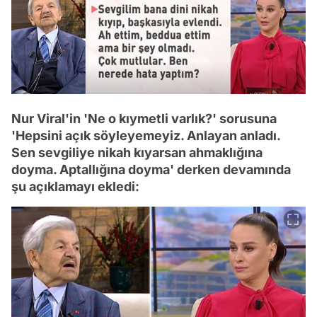
Nur Viral'in 'Ne o kıymetli varlık?' sorusuna
'Hepsini açık söyleyemeyiz. Anlayan anladı.
Sen sevgiliye nikah kıyarsan ahmaklığına
doyma. Aptallığına doyma' derken devamında
şu açıklamayı ekledi: