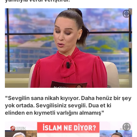
"Sevgilin sana nikah kıyıyor. Daha henüz bir şey
yok ortada. Sevgilisiniz sevgili. Dua et ki
elinden en kıymetli varlığını almamış"