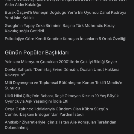
Aldın Aldın Kataloğu
Burak Özçivit'li Güneşin Doğduğu Yer'e Bir Oyuncu Daha! Kadroya
Yeni İsim Katıldı
Google'ın Yapay Zeka Biriminin Başına Türk Mühendis Koray
Kavukçuoğlu Getirildi
Psikolojiye Göre Kendi Kendine Konuşan İnsanların 5 Ortak Özelliği
Günün Popüler Başlıkları
Yalnızca Milenyum Çocukları 2000'lilerin Çok İyi Bildiği Şeyler
Devlet Bahçeli: “Demirtaş Evine Dönsün, Öcalan Umut Hakkına
Kavuşsun”
Milli Dayanışma ve Toplumsal Bütünleşme Kanun Teklifi Meclis’e
Sunuldu
Ülkü Hilal Çiftçi'nin Babası, Reşit Olmayan Kızının 10 Yaş Büyük
Oyuncuyla Aşk Yaşadığını İddia Etti
Özge Özpirinçci İddialarıyla Gündem Olan Kübra Süzgün
Cumhurbaşkanı Erdoğan'dan Yardım İstedi
Anıtkabir Ziyaretleriyle İçimizi Isıtan Aile Komşuları Tarafından
Dolandırılmış