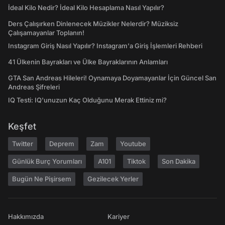
İdeal Kilo Nedir? İdeal Kilo Hesaplama Nasıl Yapılır?
Ders Çalışırken Dinlenecek Müzikler Nelerdir? Müziksiz
Çalışamayanlar Toplanın!
Instagram Giriş Nasıl Yapılır? Instagram'a Giriş İşlemleri Rehberi
41 Ülkenin Bayrakları ve Ülke Bayraklarının Anlamları
GTA San Andreas Hileleri! Oynamaya Doyamayanlar İçin Güncel San
Andreas Şifreleri
IQ Testi: IQ'unuzun Kaç Olduğunu Merak Ettiniz mi?
Keşfet
Twitter
Deprem
Zam
Youtube
Günlük Burç Yorumları
A101
Tiktok
Son Dakika
Bugün Ne Pişirsem
Gezilecek Yerler
Hakkımızda
Kariyer