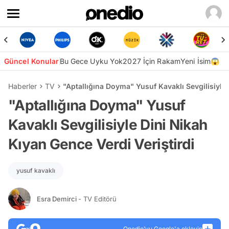
Güncel Konular
Bu Gece Uyku Yok
2027 İçin Rakam
Yeni İsim😱
Haberler
TV
"Aptallığına Doyma" Yusuf Kavaklı Sevgilisiyle 
"Aptallığına Doyma" Yusuf
Kavaklı Sevgilisiyle Dini Nikah
Kıyan Gence Verdi Veriştirdi
yusuf kavaklı
Esra Demirci
- TV Editörü
Onedio’yu Google'a ekleyin