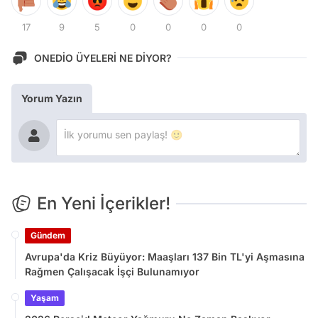
17
9
5
0
0
0
0
ONEDİO ÜYELERİ NE DİYOR?
Yorum Yazın
En Yeni İçerikler!
Gündem
Avrupa'da Kriz Büyüyor: Maaşları 137 Bin TL'yi Aşmasına
Rağmen Çalışacak İşçi Bulunamıyor
Yaşam