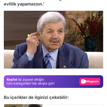
evlilik yapamazsın.'
Video
Test
Gündem
Keşfet
ile ziyaret ettiğin
Magazin
tüm kategorileri tek akışta gör!
Video
Test
Bu içerikler de ilginizi çekebilir: