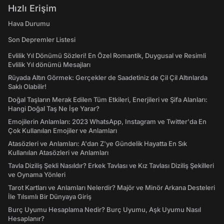
Hızlı Erişim
Hava Durumu
Son Depremler Listesi
Evlilik Yıl Dönümü Sözleri! En Özel Romantik, Duygusal ve Resimli
Evlilik Yıl dönümü Mesajları
Rüyada Altın Görmek: Gerçekler de Saadetiniz de Çil Çil Altınlarda
Saklı Olabilir!
Doğal Taşların Merak Edilen Tüm Etkileri, Enerjileri ve Şifa Alanları:
Hangi Doğal Taş Ne İşe Yarar?
Emojilerin Anlamları: 2023 WhatsApp, Instagram ve Twitter'da En
Çok Kullanılan Emojiler ve Anlamları
Atasözleri ve Anlamları: A'dan Z'ye Gündelik Hayatta En Sık
Kullanılan Atasözleri ve Anlamları
Tavla Diziliş Şekli Nasıldır? Erkek Tavlası ve Kız Tavlası Diziliş Şekilleri
ve Oynama Yönleri
Tarot Kartları ve Anlamları Nelerdir? Majör ve Minör Arkana Desteleri
İle Tılsımlı Bir Dünyaya Giriş
Burç Uyumu Hesaplama Nedir? Burç Uyumu, Aşk Uyumu Nasıl
Hesaplanır?