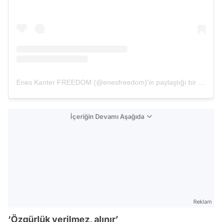
Enes Kanter FREEDOM (@enesfreedom)'in paylaştığı bir gönderi
İçeriğin Devamı Aşağıda
Reklam
‘Özgürlük verilmez, alınır’