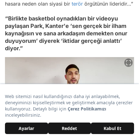
hasara neden olan siyasi bir
terör
örgütünün lideridir…”
“Birlikte basketbol oynadıkları bir videoyu
paylaşan Park, Kanter'e ‘sen gerçek bir ilham
kaynağısın ve sana arkadaşım demekten onur
duyuyorum’ diyerek ‘iktidar gerçeği anlattı’
diyor.”
“Kanter gerçekten iktidara doğruyu anlatabilecek