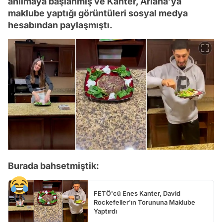
anılmaya başlanmış ve Kanter, Ariana’ya
maklube yaptığı görüntüleri sosyal medya
hesabından paylaşmıştı.
Burada bahsetmiştik:
FETÖ'cü Enes Kanter, David
Rockefeller'ın Torununa Maklube
Yaptırdı