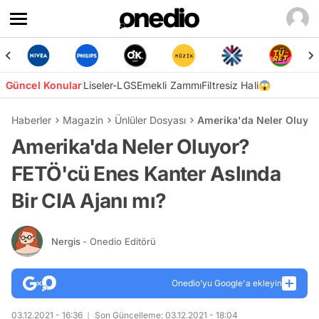
Güncel Konular
Liseler-LGS
Emekli Zammı
Filtresiz Hali😱
Haberler
Magazin
Ünlüler Dosyası
Amerika'da Neler Oluyor
Amerika'da Neler Oluyor?
FETÖ'cü Enes Kanter Aslında
Bir CIA Ajanı mı?
Nergis
- Onedio Editörü
Onedio’yu Google'a ekleyin
03.12.2021 - 16:36
Son Güncelleme: 03.12.2021 - 18:04