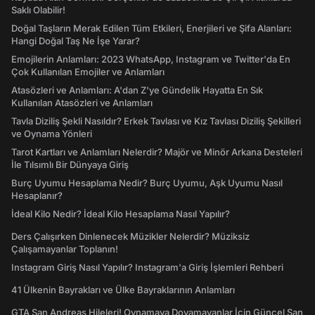
Saklı Olabilir!
Doğal Taşların Merak Edilen Tüm Etkileri, Enerjileri ve Şifa Alanları:
Hangi Doğal Taş Ne İşe Yarar?
Emojilerin Anlamları: 2023 WhatsApp, Instagram ve Twitter'da En
Çok Kullanılan Emojiler ve Anlamları
Atasözleri ve Anlamları: A'dan Z'ye Gündelik Hayatta En Sık
Kullanılan Atasözleri ve Anlamları
Tavla Diziliş Şekli Nasıldır? Erkek Tavlası ve Kız Tavlası Diziliş Şekilleri
ve Oynama Yönleri
Tarot Kartları ve Anlamları Nelerdir? Majör ve Minör Arkana Desteleri
İle Tılsımlı Bir Dünyaya Giriş
Burç Uyumu Hesaplama Nedir? Burç Uyumu, Aşk Uyumu Nasıl
Hesaplanır?
İdeal Kilo Nedir? İdeal Kilo Hesaplama Nasıl Yapılır?
Ders Çalışırken Dinlenecek Müzikler Nelerdir? Müziksiz
Çalışamayanlar Toplanın!
Instagram Giriş Nasıl Yapılır? Instagram'a Giriş İşlemleri Rehberi
41 Ülkenin Bayrakları ve Ülke Bayraklarının Anlamları
GTA San Andreas Hileleri! Oynamaya Doyamayanlar İçin Güncel San