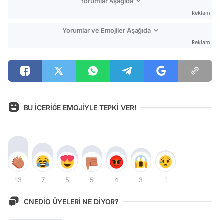
Yorumlar Aşağıda
Reklam
Yorumlar ve Emojiler Aşağıda
Reklam
BU İÇERİĞE EMOJİYLE TEPKİ VER!
13
7
5
5
4
3
1
ONEDİO ÜYELERİ NE DİYOR?