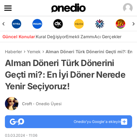
Güncel Konular
Kural Değişiyor
Emekli Zammı
Acı Gerçekler
Haberler
Yemek
Alman Döneri Türk Dönerini Geçti mi?: En İ
Alman Döneri Türk Dönerini
Geçti mi?: En İyi Döner Nerede
Yenir Seçiyoruz!
Croft
- Onedio Üyesi
Onedio’yu Google'a ekleyin
03.03.2024 - 11:06