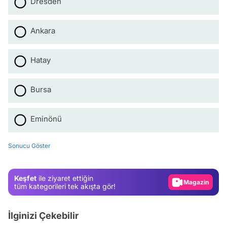
Dresden
Ankara
Hatay
Bursa
Video
Eminönü
Test
Sonucu Göster
Gündem
Magazin
Keşfet
ile ziyaret ettiğin
Video
tüm kategorileri tek akışta gör!
Test
İlginizi Çekebilir