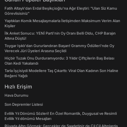
Fatih Altaylı'dan Erdal Beşikçioğlu'na Ağır Eleştiri: "Ulan Siz Kamu
Görevlisisiniz"
Yaptıkları Komik Mesajlaşmalarla İletişimden Maksimum Verim Alan
Kişiler
İlk Anket Sonucu: YENİ Parti'nin Oy Oranı Belli Oldu, CHP Barajın
Altına Düştü!
Toygar Işıklı'dan Gururlandıran Başarı! Grammy Ödülleri'nde Oy
Verecek Jüri Üyeleri Arasına Seçildi
Hiçbir Tuzak Onu Durduramıyordu: 3 Yıldır Çiftçilerin Baş Belası
Olan Kedi Yakalandı
Tarla İşçisiydi Modellere Taş Çıkarttı: Viral Olan Kadının Son Haline
Beğeni Yağdı
Hızlı Erişim
Hava Durumu
Son Depremler Listesi
Evlilik Yıl Dönümü Sözleri! En Özel Romantik, Duygusal ve Resimli
Evlilik Yıl dönümü Mesajları
Rüyada Altın Görmek: Gerçekler de Saadetiniz de Çil Çil Altınlarda