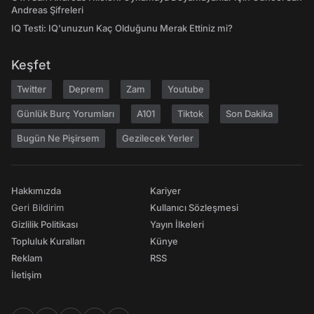
Andreas Şifreleri
IQ Testi: IQ'unuzun Kaç Olduğunu Merak Ettiniz mi?
Keşfet
Twitter
Deprem
Zam
Youtube
Günlük Burç Yorumları
A101
Tiktok
Son Dakika
Bugün Ne Pişirsem
Gezilecek Yerler
Hakkımızda
Kariyer
Geri Bildirim
Kullanıcı Sözleşmesi
Gizlilik Politikası
Yayın İlkeleri
Topluluk Kuralları
Künye
Reklam
RSS
İletişim