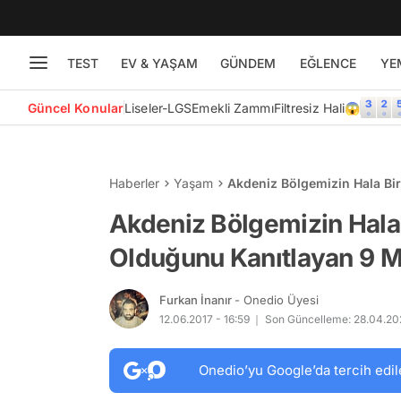
TEST
EV & YAŞAM
GÜNDEM
EĞLENCE
YE
Güncel Konular
Liseler-LGS
Emekli Zammı
Filtresiz Hali😱
Haberler
Yaşam
Akdeniz Bölgemizin Hala Bi
Güzelliği
Akdeniz Bölgemizin Hala 
Olduğunu Kanıtlayan 9 M
Furkan İnanır
- Onedio Üyesi
12.06.2017 - 16:59
Son Güncelleme: 28.04.202
Onedio’yu Google’da tercih edil