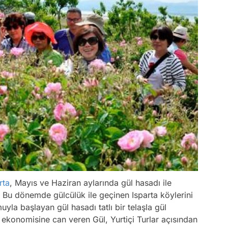
rta
, Mayıs ve Haziran aylarında gül hasadı ile
 Bu dönemde gülcülük ile geçinen Isparta köylerini
la başlayan gül hasadı tatlı bir telaşla gül
ekonomisine can veren Gül, Yurtiçi Turlar açısından