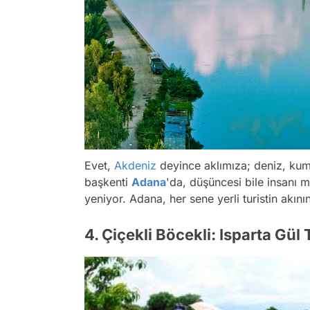
Evet,
Akdeniz
deyince aklımıza; deniz, kum
başkenti
Adana
'da, düşüncesi bile insanı 
yeniyor. Adana, her sene yerli turistin akını
4. Çiçekli Böcekli: Isparta Gül