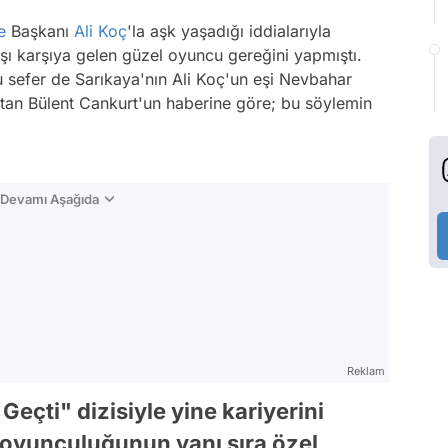
e
Başkanı
Ali Koç
'la aşk yaşadığı iddialarıyla
şı karşıya gelen güzel oyuncu gereğini yapmıştı.
Bu sefer de Sarıkaya'nın Ali Koç'un eşi Nevbahar
'tan Bülent Cankurt'un haberine göre; bu söylemin
n Devamı Aşağıda
Reklam
Geçti" dizisiyle yine kariyerini
 oyunculuğunun yanı sıra özel