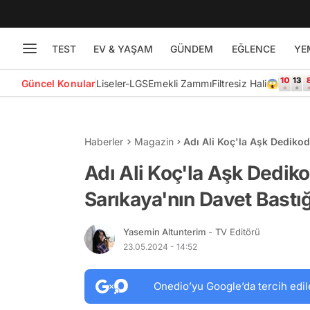
TEST
EV & YAŞAM
GÜNDEM
EĞLENCE
YE
Güncel Konular
Liseler-LGS
Emekli Zammı
Filtresiz Hali😱
Haberler
Magazin
Adı Ali Koç'la Aşk Dediko
İddiası Yalanlandı
Adı Ali Koç'la Aşk Dedi
Sarıkaya'nın Davet Bastığ
Yasemin Altunterim
- TV Editörü
23.05.2024 - 14:52
Onedio’yu Google’da tercih edil