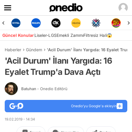
Güncel Konular
Liseler-LGS
Emekli Zammı
Filtresiz Hali😱
Haberler
Gündem
'Acil Durum' İlanı Yargıda: 16 Eyalet Trum
'Acil Durum' İlanı Yargıda: 16
Eyalet Trump'a Dava Açtı
Batuhan
- Onedio Editörü
Onedio’yu Google'a ekleyin
19.02.2019 - 14:34