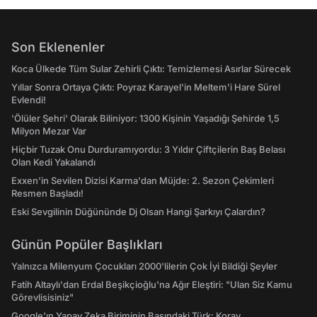
Son Eklenenler
Koca Ülkede Tüm Sular Zehirli Çıktı: Temizlemesi Asırlar Sürecek
Yıllar Sonra Ortaya Çıktı: Poyraz Karayel'in Meltem'i Hare Sürel
Evlendi!
'Ölüler Şehri' Olarak Biliniyor: 1300 Kişinin Yaşadığı Şehirde 1,5
Milyon Mezar Var
Hiçbir Tuzak Onu Durduramıyordu: 3 Yıldır Çiftçilerin Baş Belası
Olan Kedi Yakalandı
Exxen'in Sevilen Dizisi Karma'dan Müjde: 2. Sezon Çekimleri
Resmen Başladı!
Eski Sevgilinin Düğününde Dj Olsan Hangi Şarkıyı Çalardın?
Günün Popüler Başlıkları
Yalnızca Milenyum Çocukları 2000'lilerin Çok İyi Bildiği Şeyler
Fatih Altaylı'dan Erdal Beşikçioğlu'na Ağır Eleştiri: "Ulan Siz Kamu
Görevlisisiniz"
Google'ın Yapay Zeka Biriminin Başındaki Türk: Koray