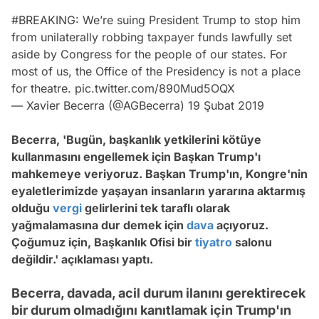
#BREAKING
: We’re suing President Trump to stop him
from unilaterally robbing taxpayer funds lawfully set
aside by Congress for the people of our states. For
most of us, the Office of the Presidency is not a place
for theatre.
pic.twitter.com/890Mud5OQX
— Xavier Becerra (@AGBecerra)
19 Şubat 2019
Becerra, 'Bugün, başkanlık yetkilerini kötüye
kullanmasını engellemek için Başkan Trump'ı
mahkemeye veriyoruz. Başkan Trump'ın, Kongre'nin
eyaletlerimizde yaşayan insanların yararına aktarmış
olduğu
vergi
gelirlerini tek taraflı olarak
yağmalamasına dur demek için
dava
açıyoruz.
Çoğumuz için, Başkanlık Ofisi bir
tiyatro
salonu
değildir.' açıklaması yaptı.
Becerra, davada, acil durum ilanını gerektirecek
bir durum olmadığını kanıtlamak için Trump'ın