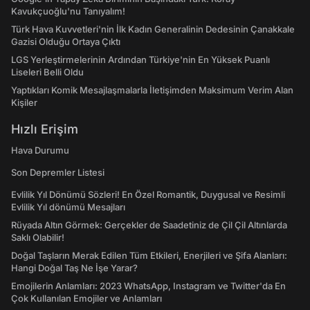
Kavukçuoğlu'nu Tanıyalım!
Türk Hava Kuvvetleri'nin İlk Kadın Generalinin Dedesinin Çanakkale
Gazisi Olduğu Ortaya Çıktı
LGS Yerleştirmelerinin Ardından Türkiye'nin En Yüksek Puanlı
Liseleri Belli Oldu
Yaptıkları Komik Mesajlaşmalarla İletişimden Maksimum Verim Alan
Kişiler
Hızlı Erişim
Hava Durumu
Son Depremler Listesi
Evlilik Yıl Dönümü Sözleri! En Özel Romantik, Duygusal ve Resimli
Evlilik Yıl dönümü Mesajları
Rüyada Altın Görmek: Gerçekler de Saadetiniz de Çil Çil Altınlarda
Saklı Olabilir!
Doğal Taşların Merak Edilen Tüm Etkileri, Enerjileri ve Şifa Alanları:
Hangi Doğal Taş Ne İşe Yarar?
Emojilerin Anlamları: 2023 WhatsApp, Instagram ve Twitter'da En
Çok Kullanılan Emojiler ve Anlamları