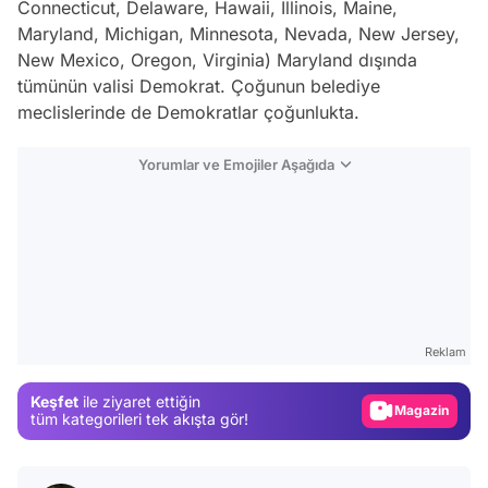
Connecticut, Delaware, Hawaii, Illinois, Maine,
Maryland, Michigan, Minnesota, Nevada, New Jersey,
New Mexico, Oregon, Virginia) Maryland dışında
tümünün valisi Demokrat. Çoğunun belediye
meclislerinde de Demokratlar çoğunlukta.
Yorumlar ve Emojiler Aşağıda
Video
Test
Gündem
Reklam
Magazin
Keşfet
ile ziyaret ettiğin
Video
tüm kategorileri tek akışta gör!
Test