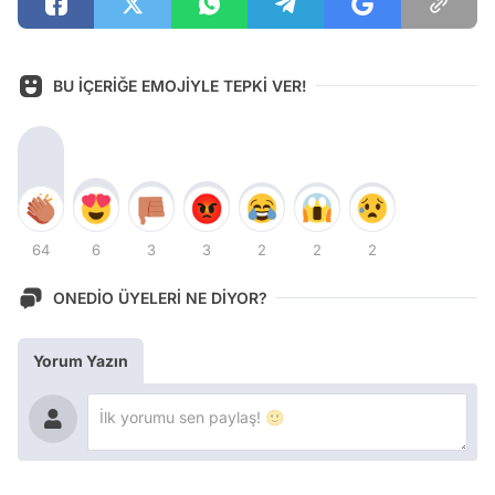
BU İÇERİĞE EMOJİYLE TEPKİ VER!
64
6
3
3
2
2
2
ONEDİO ÜYELERİ NE DİYOR?
Yorum Yazın