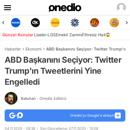
Güncel Konular
Liseler-LGS
Emekli Zammı
Filtresiz Hali😱
Haberler
Ekonomi
ABD Başkanını Seçiyor: Twitter Trump'ın T
ABD Başkanını Seçiyor: Twitter
Trump'ın Tweetlerini Yine
Engelledi
Batuhan
- Onedio Editörü
Onedio’yu Google'a ekleyin
04.11.2020 - 08:38
Son Güncelleme: 07.11.2020 - 13:08