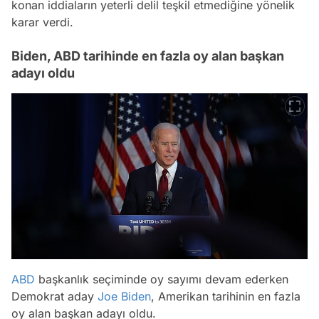
konan iddiaların yeterli delil teşkil etmediğine yönelik
karar verdi.
Biden, ABD tarihinde en fazla oy alan başkan
adayı oldu
ABD
başkanlık seçiminde oy sayımı devam ederken
Demokrat aday
Joe Biden
, Amerikan tarihinin en fazla
oy alan başkan adayı oldu.