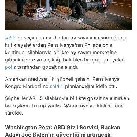
ABD
'de seçimlerin ardından oy sayımının sürdüğü en
kritik eyaletlerden Pensilvanya'nın Philadelphia
kentinde, silahlarıyla birlikte oy sayım merkezine
gitmek üzere yola çıktığı belirtilen bir grubun üyeleri
polis
tarafından gözaltına alındı.
Amerikan medyası, iki şüpheli şahsın, Pensilvanya
Kongre Merkezi'ne
saldırı
planlandığını iddia etti.
Şüpheliler AR-15 silahlarıyla birlikte gözaltına alınırken
bu kişilerin Trump yanlısı QAnon üyesi oldukları öne
sürüldü.
Washington Post: ABD Gizli Servisi, Başkan
Adayı Joe Biden'ın güvenliğini artıracak