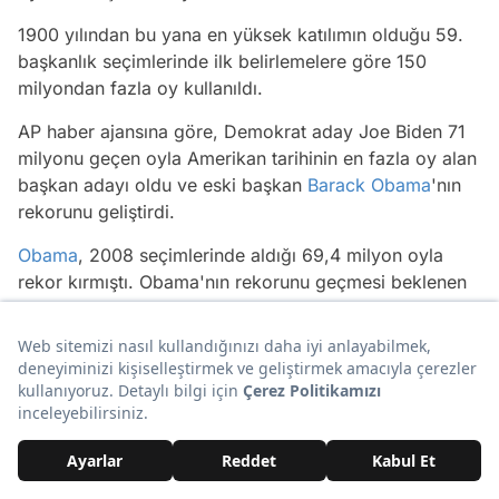
1900 yılından bu yana en yüksek katılımın olduğu 59.
başkanlık seçimlerinde ilk belirlemelere göre 150
milyondan fazla oy kullanıldı.
AP haber ajansına göre, Demokrat aday Joe Biden 71
milyonu geçen oyla Amerikan tarihinin en fazla oy alan
başkan adayı oldu ve eski başkan
Barack Obama
'nın
rekorunu geliştirdi.
Obama
, 2008 seçimlerinde aldığı 69,4 milyon oyla
rekor kırmıştı. Obama'nın rekorunu geçmesi beklenen
ABD
Başkanı
Donald Trump
ise 68,1 milyon oya ulaştı.
Joe Biden'dan 'sabırlı olun' açıklaması
Be patient, folks. Votes are being counted, and we feel
good about where we are.
— Joe Biden (@JoeBiden)
November 5, 2020
Demokrat Parti
'nin başkan adayı
Joe Biden
,
Twitter