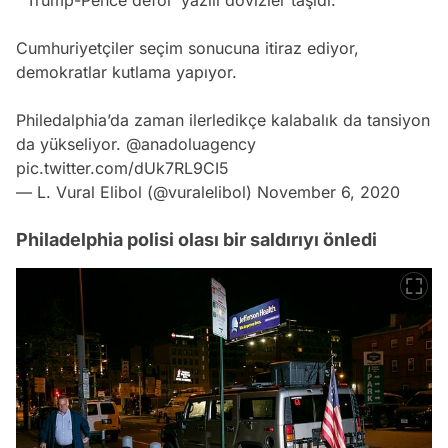
''Trump-Pence defol' yazılı dövizler taşıdı.
Cumhuriyetçiler seçim sonucuna itiraz ediyor,
demokratlar kutlama yapıyor.
Philedalphia’da zaman ilerledikçe kalabalık da tansiyon
da yükseliyor.
@anadoluagency
pic.twitter.com/dUk7RL9CI5
— L. Vural Elibol (@vuralelibol)
November 6, 2020
Philadelphia polisi olası bir saldırıyı önledi