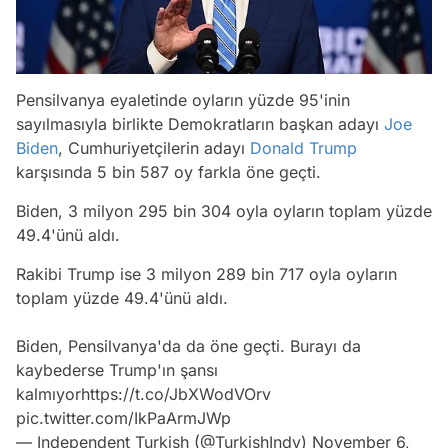
Pensilvanya eyaletinde oyların yüzde 95'inin
sayılmasıyla birlikte Demokratların başkan adayı
Joe
Biden
, Cumhuriyetçilerin adayı
Donald Trump
karşısında 5 bin 587 oy farkla öne geçti.
Biden, 3 milyon 295 bin 304 oyla oyların toplam yüzde
49.4'ünü aldı.
Rakibi Trump ise 3 milyon 289 bin 717 oyla oyların
toplam yüzde 49.4'ünü aldı.
Biden, Pensilvanya'da da öne geçti. Burayı da
kaybederse Trump'ın şansı
kalmıyor
https://t.co/JbXWodVOrv
pic.twitter.com/IkPaArmJWp
— Independent Turkish (@TurkishIndy)
November 6,