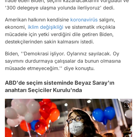
ifade eden Biden, seçimi kazanacaklarını vurguladı ve
'300 delegeye ulaşma yolunda ilerliyoruz' dedi.
Amerikan halkının kendisine
koronavirüs
salgını,
ekonomi,
iklim değişikliği
ve sistematik ırkçılıkla
mücadele için yetki verdiğini dile getiren Biden,
destekçilerinden sakin kalmasını istedi.
Biden, ''Demokrasi işliyor. Oylarınız sayılacak. Oy
sayımını durdurmaya çalışsalar da bunun olmasına
müsaade etmeyeceğim.'' diye konuştu.
ABD'de seçim sisteminde Beyaz Saray'ın
anahtarı Seçiciler Kurulu'nda