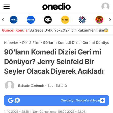
Güncel Konular
Bu Gece Uyku Yok
2027 İçin Rakam
Yeni İsim😱
Haberler
Dizi & Film
90'ların Komedi Dizisi Geri mi Dönüyor? 
90'ların Komedi Dizisi Geri mi
Dönüyor? Jerry Seinfeld Bir
Şeyler Olacak Diyerek Açıkladı
Bahadır Özdemir
- Spor Editörü
Onedio’yu Google'a ekleyin
11.10.2023 - 22:18
Son Güncelleme: 06.02.2026 - 22:08