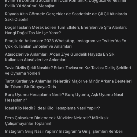
Evlilik Yıl Dönümü Sözleri! En Özel Romantik, Duygusal ve Resimli
Evlilik Yıl dönümü Mesajları
Rüyada Altın Görmek: Gerçekler de Saadetiniz de Çil Çil Altınlarda
Saklı Olabilir!
Doğal Taşların Merak Edilen Tüm Etkileri, Enerjileri ve Şifa Alanları:
Hangi Doğal Taş Ne İşe Yarar?
Emojilerin Anlamları: 2023 WhatsApp, Instagram ve Twitter'da En
Çok Kullanılan Emojiler ve Anlamları
Atasözleri ve Anlamları: A'dan Z'ye Gündelik Hayatta En Sık
Kullanılan Atasözleri ve Anlamları
Tavla Diziliş Şekli Nasıldır? Erkek Tavlası ve Kız Tavlası Diziliş Şekilleri
ve Oynama Yönleri
Tarot Kartları ve Anlamları Nelerdir? Majör ve Minör Arkana Desteleri
İle Tılsımlı Bir Dünyaya Giriş
Burç Uyumu Hesaplama Nedir? Burç Uyumu, Aşk Uyumu Nasıl
Hesaplanır?
İdeal Kilo Nedir? İdeal Kilo Hesaplama Nasıl Yapılır?
Ders Çalışırken Dinlenecek Müzikler Nelerdir? Müziksiz
Çalışamayanlar Toplanın!
Instagram Giriş Nasıl Yapılır? Instagram'a Giriş İşlemleri Rehberi