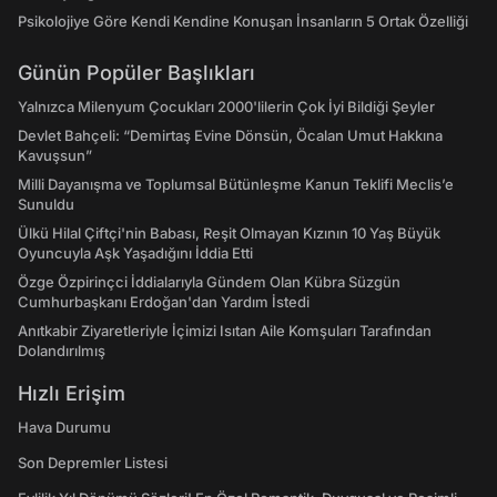
Psikolojiye Göre Kendi Kendine Konuşan İnsanların 5 Ortak Özelliği
Günün Popüler Başlıkları
Yalnızca Milenyum Çocukları 2000'lilerin Çok İyi Bildiği Şeyler
Devlet Bahçeli: “Demirtaş Evine Dönsün, Öcalan Umut Hakkına
Kavuşsun”
Milli Dayanışma ve Toplumsal Bütünleşme Kanun Teklifi Meclis’e
Sunuldu
Ülkü Hilal Çiftçi'nin Babası, Reşit Olmayan Kızının 10 Yaş Büyük
Oyuncuyla Aşk Yaşadığını İddia Etti
Özge Özpirinçci İddialarıyla Gündem Olan Kübra Süzgün
Cumhurbaşkanı Erdoğan'dan Yardım İstedi
Anıtkabir Ziyaretleriyle İçimizi Isıtan Aile Komşuları Tarafından
Dolandırılmış
Hızlı Erişim
Hava Durumu
Son Depremler Listesi