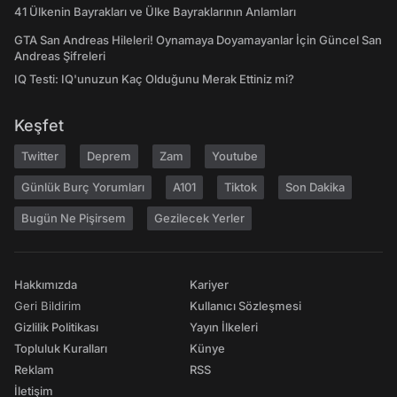
41 Ülkenin Bayrakları ve Ülke Bayraklarının Anlamları
GTA San Andreas Hileleri! Oynamaya Doyamayanlar İçin Güncel San
Andreas Şifreleri
IQ Testi: IQ'unuzun Kaç Olduğunu Merak Ettiniz mi?
Keşfet
Twitter
Deprem
Zam
Youtube
Günlük Burç Yorumları
A101
Tiktok
Son Dakika
Bugün Ne Pişirsem
Gezilecek Yerler
Hakkımızda
Kariyer
Geri Bildirim
Kullanıcı Sözleşmesi
Gizlilik Politikası
Yayın İlkeleri
Topluluk Kuralları
Künye
Reklam
RSS
İletişim