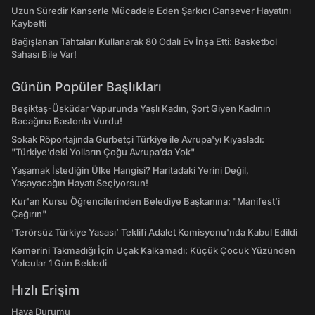
Uzun Süredir Kanserle Mücadele Eden Şarkıcı Cansever Hayatını
Kaybetti
Bağışlanan Tahtaları Kullanarak 80 Odalı Ev İnşa Etti: Basketbol
Sahası Bile Var!
Günün Popüler Başlıkları
Beşiktaş-Üsküdar Vapurunda Yaşlı Kadın, Şort Giyen Kadının
Bacağına Bastonla Vurdu!
Sokak Röportajında Gurbetçi Türkiye ile Avrupa'yı Kıyasladı:
"Türkiye’deki Yolların Çoğu Avrupa’da Yok"
Yaşamak İstediğin Ülke Hangisi? Haritadaki Yerini Değil,
Yaşayacağın Hayatı Seçiyorsun!
Kur'an Kursu Öğrencilerinden Belediye Başkanına: "Manifest’i
Çağırın"
‘Terörsüz Türkiye Yasası’ Teklifi Adalet Komisyonu'nda Kabul Edildi
Kemerini Takmadığı İçin Uçak Kalkamadı: Küçük Çocuk Yüzünden
Yolcular 1 Gün Bekledi
Hızlı Erişim
Hava Durumu