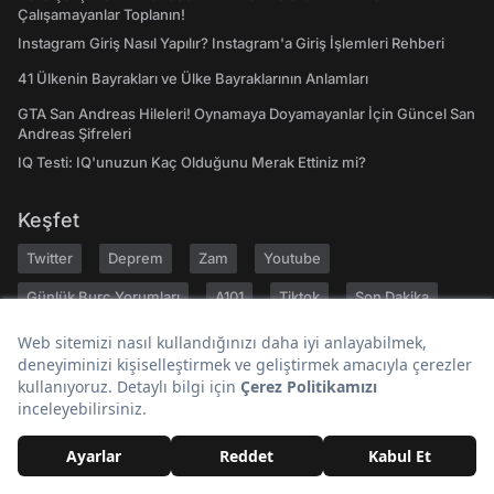
Çalışamayanlar Toplanın!
Instagram Giriş Nasıl Yapılır? Instagram'a Giriş İşlemleri Rehberi
41 Ülkenin Bayrakları ve Ülke Bayraklarının Anlamları
GTA San Andreas Hileleri! Oynamaya Doyamayanlar İçin Güncel San
Andreas Şifreleri
IQ Testi: IQ'unuzun Kaç Olduğunu Merak Ettiniz mi?
Keşfet
Twitter
Deprem
Zam
Youtube
Günlük Burç Yorumları
A101
Tiktok
Son Dakika
Bugün Ne Pişirsem
Gezilecek Yerler
Hakkımızda
Kariyer
Geri Bildirim
Kullanıcı Sözleşmesi
Gizlilik Politikası
Yayın İlkeleri