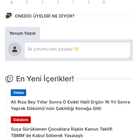
4
2
1
1
1
1
0
ONEDİO ÜYELERİ NE DİYOR?
Yorum Yazın
En Yeni İçerikler!
Video
Ali Rıza Bey Yıllar Sonra O Evde! Halil Ergün 16 Yıl Sonra
Yaprak Dökümü'nün Çekildiği Konağa Gitti
Gündem
Suça Sürüklenen Çocuklara İlişkin Kanun Teklifi
TBMM'de Kabul Edilerek Yasalaştı