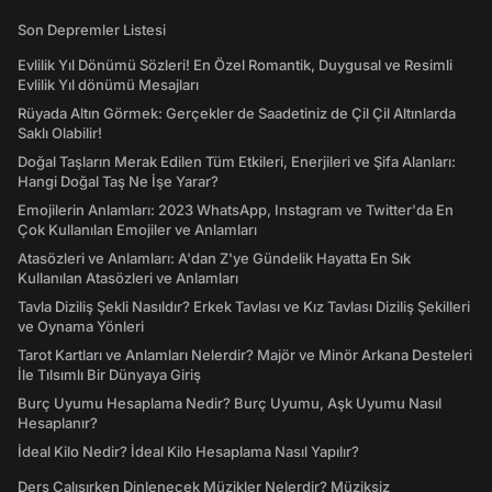
Son Depremler Listesi
Evlilik Yıl Dönümü Sözleri! En Özel Romantik, Duygusal ve Resimli
Evlilik Yıl dönümü Mesajları
Rüyada Altın Görmek: Gerçekler de Saadetiniz de Çil Çil Altınlarda
Saklı Olabilir!
Doğal Taşların Merak Edilen Tüm Etkileri, Enerjileri ve Şifa Alanları:
Hangi Doğal Taş Ne İşe Yarar?
Emojilerin Anlamları: 2023 WhatsApp, Instagram ve Twitter'da En
Çok Kullanılan Emojiler ve Anlamları
Atasözleri ve Anlamları: A'dan Z'ye Gündelik Hayatta En Sık
Kullanılan Atasözleri ve Anlamları
Tavla Diziliş Şekli Nasıldır? Erkek Tavlası ve Kız Tavlası Diziliş Şekilleri
ve Oynama Yönleri
Tarot Kartları ve Anlamları Nelerdir? Majör ve Minör Arkana Desteleri
İle Tılsımlı Bir Dünyaya Giriş
Burç Uyumu Hesaplama Nedir? Burç Uyumu, Aşk Uyumu Nasıl
Hesaplanır?
İdeal Kilo Nedir? İdeal Kilo Hesaplama Nasıl Yapılır?
Ders Çalışırken Dinlenecek Müzikler Nelerdir? Müziksiz