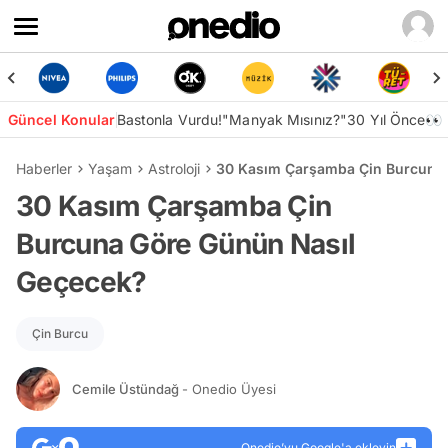
Güncel Konular
Bastonla Vurdu!
"Manyak Mısınız?"
30 Yıl Önce👀
Haberler
Yaşam
Astroloji
30 Kasım Çarşamba Çin Burcuna 
30 Kasım Çarşamba Çin
Burcuna Göre Günün Nasıl
Geçecek?
Çin Burcu
Cemile Üstündağ
- Onedio Üyesi
Onedio’yu Google'a ekleyin