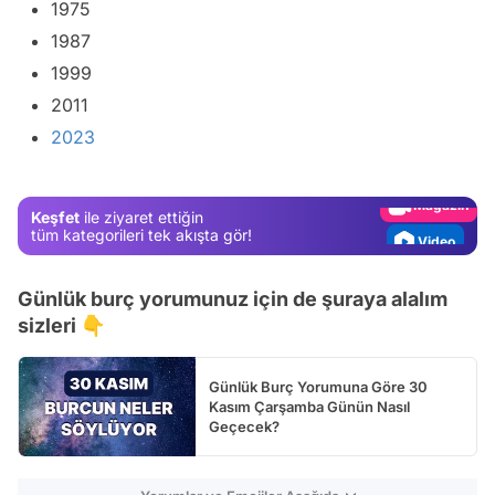
1975
1987
1999
Video
2011
Test
2023
Gündem
Magazin
Keşfet
ile ziyaret ettiğin
Video
tüm kategorileri tek akışta gör!
Test
Günlük burç yorumunuz için de şuraya alalım
sizleri 👇
Günlük Burç Yorumuna Göre 30
Kasım Çarşamba Günün Nasıl
Geçecek?