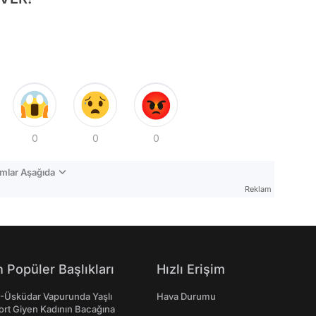
0
0
0
mlar Aşağıda
Reklam
 Popüler Başlıkları
Hızlı Erişim
ş-Üsküdar Vapurunda Yaşlı
Hava Durumu
ort Giyen Kadının Bacağına