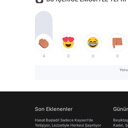
4
0
0
0
Yoru
Son Eklenenler
Günün
Hasat Başladı! Sadece Kayseri’de
Beşikta
Yetişiyor, Lezzetiyle Herkesi Şaşırtıyor
Kadın, Ş