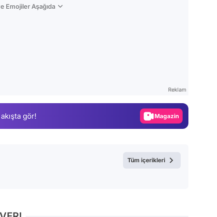
e Emojiler Aşağıda
Video
Test
Reklam
Gündem
 akışta gör!
Magazin
Video
Test
Tüm içerikleri
 VER!