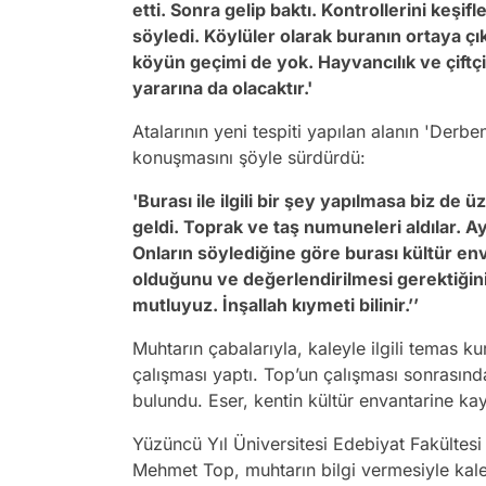
etti. Sonra gelip baktı. Kontrollerini keşifl
söyledi. Köylüler olarak buranın ortaya çık
köyün geçimi de yok. Hayvancılık ve çiftçi
yararına da olacaktır.'
Atalarının yeni tespiti yapılan alanın 'Derb
konuşmasını şöyle sürdürdü:
'Burası ile ilgili bir şey yapılmasa biz de
geldi. Toprak ve taş numuneleri aldılar. Ay
Onların söylediğine göre burası kültür env
olduğunu ve değerlendirilmesi gerektiğini 
mutluyuz. İnşallah kıymeti bilinir.’’
Muhtarın çabalarıyla, kaleyle ilgili temas
çalışması yaptı. Top’un çalışması sonrasın
bulundu. Eser, kentin kültür envantarine ka
Yüzüncü Yıl Üniversitesi Edebiyat Fakültes
Mehmet Top, muhtarın bilgi vermesiyle kalen