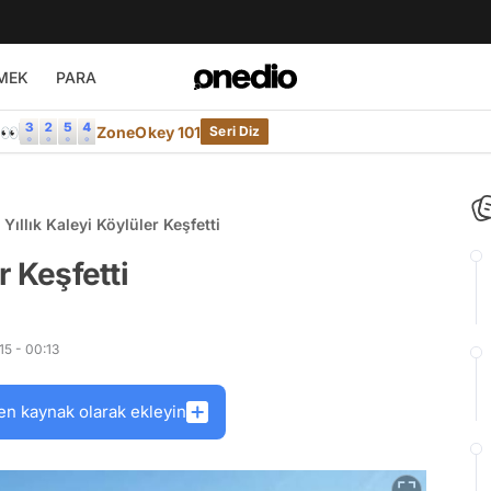
MEK
PARA
e👀
ZoneOkey 101
Seri Diz
 Yıllık Kaleyi Köylüler Keşfetti
r Keşfetti
5 - 00:13
en kaynak olarak ekleyin