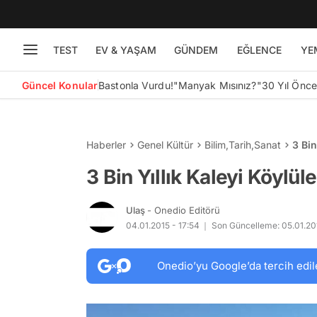
TEST
EV & YAŞAM
GÜNDEM
EĞLENCE
YE
Güncel Konular
Bastonla Vurdu!
"Manyak Mısınız?"
30 Yıl Önc
Haberler
Genel Kültür
Bilim
,
Tarih
,
Sanat
3 Bin
3 Bin Yıllık Kaleyi Köylüle
Ulaş
- Onedio Editörü
04.01.2015 - 17:54
Son Güncelleme: 05.01.201
Onedio’yu Google’da tercih edil