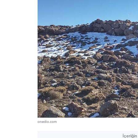
onedio.com
İçeriği