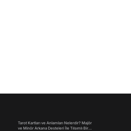
Tarot Kartları ve Anlamları Nelerdir? Majör
ve Minör Arkana Desteleri İle Tılsımlı Bir