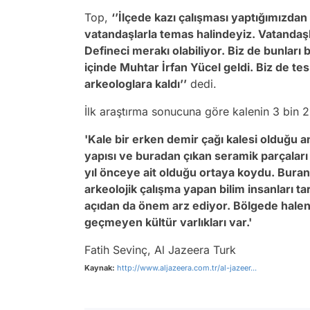
Top,
‘’İlçede kazı çalışması yaptığımızda
vatandaşlarla temas halindeyiz. Vatandaşla
Defineci merakı olabiliyor. Biz de bunları 
içinde Muhtar İrfan Yücel geldi. Biz de te
arkeologlara kaldı’’
dedi.
İlk araştırma sonucuna göre kalenin 3 bin 2
'Kale bir erken demir çağı kalesi olduğu 
yapısı ve buradan çıkan seramik parçal
yıl önceye ait olduğu ortaya koydu. Bur
arkeolojik çalışma yapan bilim insanları ta
açıdan da önem arz ediyor. Bölgede halen 
geçmeyen kültür varlıkları var.'
Fatih Sevinç, Al Jazeera Turk
Kaynak:
http://www.aljazeera.com.tr/al-jazeer...