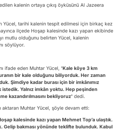
edilen kalenin ortaya çıkış öyküsünü Al Jazeera
 Yücel, tarihi kalenin tespit edilmesi için birkaç kez
yınca ilçede Hoşap kalesinde kazı yapan ekibinde
ayı mutlu olduğunu belirten Yücel, kalenin
nı söylüyor.
ğını ifade eden Muhtar Yücel,
'Kale köye 3 km
uranın bir kale olduğunu biliyorduk. Her zaman
duk. Şimdiye kadar burası için bir imkânımız
k istedik. Yalnız imkân yoktu. Hep peşinden
zme kazandırılmasını bekliyoruz'
dedi.
ını aktaran Muhtar Yücel, şöyle devam etti:
Hoşap kalesinde kazı yapan Mehmet Top’a ulaştık.
k. Gelip bakması yönünde teklifte bulunduk. Kabul