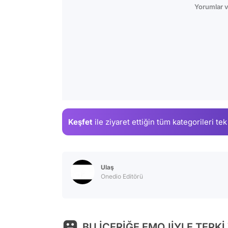
Yorumlar v
Keşfet
ile ziyaret ettiğin
tüm kategorileri tek
Ulaş
Onedio Editörü
BU İÇERİĞE EMOJİYLE TEPKİ