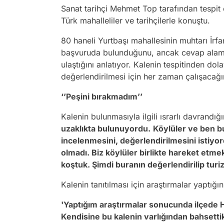
Sanat tarihçi Mehmet Top tarafından tespit 
Türk mahalleliler ve tarihçilerle konuştu.
80 haneli Yurtbaşı mahallesinin muhtarı İrfan
başvuruda bulunduğunu, ancak cevap alama
ulaştığını anlatıyor. Kalenin tespitinden dol
değerlendirilmesi için her zaman çalışacağı
‘’Peşini bırakmadım’’
Kalenin bulunmasıyla ilgili ısrarlı davrandı
uzaklıkta bulunuyordu.
Köylüler ve ben b
incelenmesini, değerlendirilmesini istiyor
olmadı. Biz köylüler birlikte hareket etme
koştuk. Şimdi buranın değerlendirilip turi
Kalenin tanıtılması için araştırmalar yaptığ
'Yaptığım araştırmalar sonucunda ilçede 
Kendisine bu kalenin varlığından bahsetti