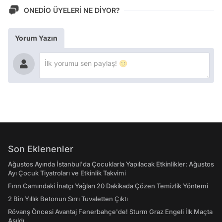
ONEDİO ÜYELERİ NE DİYOR?
Yorum Yazın
Son Eklenenler
Ağustos Ayında İstanbul'da Çocuklarla Yapılacak Etkinlikler: Ağustos
Ayı Çocuk Tiyatroları ve Etkinlik Takvimi
Fırın Camındaki İnatçı Yağları 20 Dakikada Çözen Temizlik Yöntemi
2 Bin Yıllık Betonun Sırrı Tuvaletten Çıktı
Rövanş Öncesi Avantaj Fenerbahçe'de! Sturm Graz Engeli İlk Maçta
Aşıldı