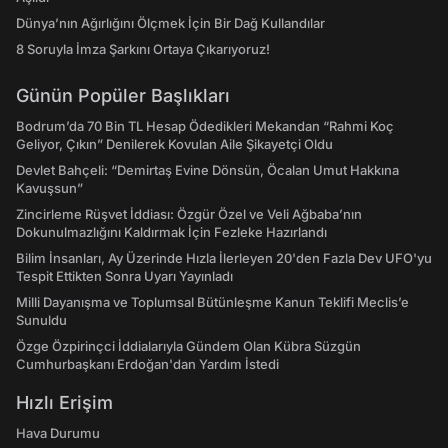
Dünya’nın Ağırlığını Ölçmek İçin Bir Dağ Kullandılar
8 Soruyla İmza Şarkını Ortaya Çıkarıyoruz!
Günün Popüler Başlıkları
Bodrum’da 70 Bin TL Hesap Ödedikleri Mekandan “Rahmi Koç
Geliyor, Çıkın” Denilerek Kovulan Aile Şikayetçi Oldu
Devlet Bahçeli: “Demirtaş Evine Dönsün, Öcalan Umut Hakkına
Kavuşsun”
Zincirleme Rüşvet İddiası: Özgür Özel ve Veli Ağbaba’nın
Dokunulmazlığını Kaldırmak İçin Fezleke Hazırlandı
Bilim İnsanları, Ay Üzerinde Hızla İlerleyen 20'den Fazla Dev UFO'yu
Tespit Ettikten Sonra Uyarı Yayınladı
Milli Dayanışma ve Toplumsal Bütünleşme Kanun Teklifi Meclis’e
Sunuldu
Özge Özpirinçci İddialarıyla Gündem Olan Kübra Süzgün
Cumhurbaşkanı Erdoğan'dan Yardım İstedi
Hızlı Erişim
Hava Durumu