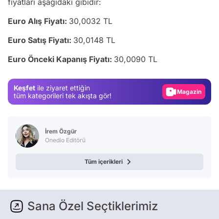
fiyatları aşağıdaki gibidir:
Euro Alış Fiyatı:
30,0032 TL
Euro Satış Fiyatı:
30,0148 TL
Video
Euro Önceki Kapanış Fiyatı:
30,0090 TL
Test
Gündem
Keşfet
ile ziyaret ettiğin
Magazin
tüm kategorileri tek akışta gör!
Video
Test
İrem Özgür
Onedio Editörü
Tüm içerikleri
Sana Özel Seçtiklerimiz