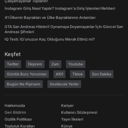
Çalışamayanlar Toplanın!
Instagram Giriş Nasıl Yapılır? Instagram'a Giriş İşlemleri Rehberi
41 Ülkenin Bayrakları ve Ülke Bayraklarının Anlamları
GTA San Andreas Hileleri! Oynamaya Doyamayanlar İçin Güncel San
Andreas Şifreleri
IQ Testi: IQ'unuzun Kaç Olduğunu Merak Ettiniz mi?
Keşfet
Twitter
Deprem
Zam
Youtube
Günlük Burç Yorumları
A101
Tiktok
Son Dakika
Bugün Ne Pişirsem
Gezilecek Yerler
Hakkımızda
Kariyer
Geri Bildirim
Kullanıcı Sözleşmesi
Gizlilik Politikası
Yayın İlkeleri
Topluluk Kuralları
Künye