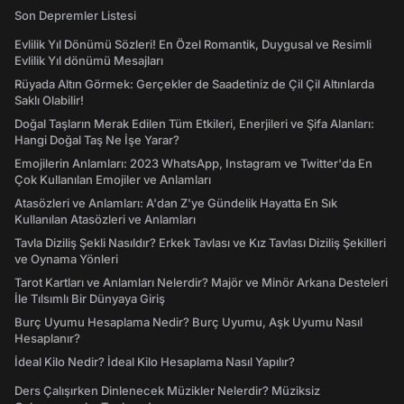
Son Depremler Listesi
Evlilik Yıl Dönümü Sözleri! En Özel Romantik, Duygusal ve Resimli
Evlilik Yıl dönümü Mesajları
Rüyada Altın Görmek: Gerçekler de Saadetiniz de Çil Çil Altınlarda
Saklı Olabilir!
Doğal Taşların Merak Edilen Tüm Etkileri, Enerjileri ve Şifa Alanları:
Hangi Doğal Taş Ne İşe Yarar?
Emojilerin Anlamları: 2023 WhatsApp, Instagram ve Twitter'da En
Çok Kullanılan Emojiler ve Anlamları
Atasözleri ve Anlamları: A'dan Z'ye Gündelik Hayatta En Sık
Kullanılan Atasözleri ve Anlamları
Tavla Diziliş Şekli Nasıldır? Erkek Tavlası ve Kız Tavlası Diziliş Şekilleri
ve Oynama Yönleri
Tarot Kartları ve Anlamları Nelerdir? Majör ve Minör Arkana Desteleri
İle Tılsımlı Bir Dünyaya Giriş
Burç Uyumu Hesaplama Nedir? Burç Uyumu, Aşk Uyumu Nasıl
Hesaplanır?
İdeal Kilo Nedir? İdeal Kilo Hesaplama Nasıl Yapılır?
Ders Çalışırken Dinlenecek Müzikler Nelerdir? Müziksiz