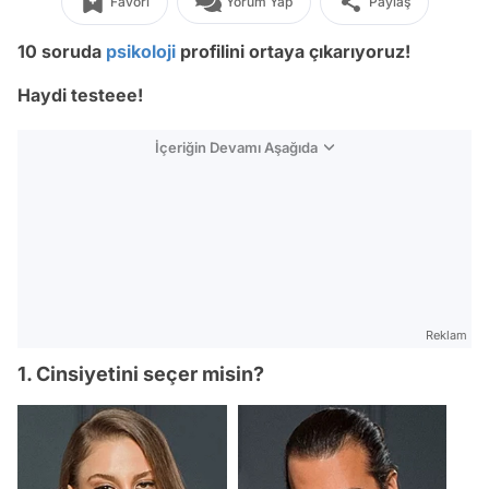
Favori
Yorum Yap
Paylaş
10 soruda
psikoloji
profilini ortaya çıkarıyoruz!
Haydi testeee!
İçeriğin Devamı Aşağıda
Reklam
1. Cinsiyetini seçer misin?