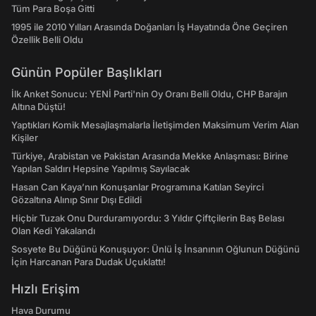
Tüm Para Boşa Gitti
1995 ile 2010 Yılları Arasında Doğanları İş Hayatında Öne Geçiren
Özellik Belli Oldu
Günün Popüler Başlıkları
İlk Anket Sonucu: YENİ Parti'nin Oy Oranı Belli Oldu, CHP Barajın
Altına Düştü!
Yaptıkları Komik Mesajlaşmalarla İletişimden Maksimum Verim Alan
Kişiler
Türkiye, Arabistan ve Pakistan Arasında Mekke Anlaşması: Birine
Yapılan Saldırı Hepsine Yapılmış Sayılacak
Hasan Can Kaya’nın Konuşanlar Programına Katılan Seyirci
Gözaltına Alınıp Sınır Dışı Edildi
Hiçbir Tuzak Onu Durduramıyordu: 3 Yıldır Çiftçilerin Baş Belası
Olan Kedi Yakalandı
Sosyete Bu Düğünü Konuşuyor: Ünlü İş İnsanının Oğlunun Düğünü
İçin Harcanan Para Dudak Uçuklattı!
Hızlı Erişim
Hava Durumu