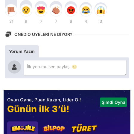
31
9
7
7
6
4
3
ONEDİO ÜYELERİ NE DİYOR?
Yorum Yazın
Oyun Oyna, Puan Kazan, Lider Ol!
Şimdi Oyna
Günün ilk 3’ü!