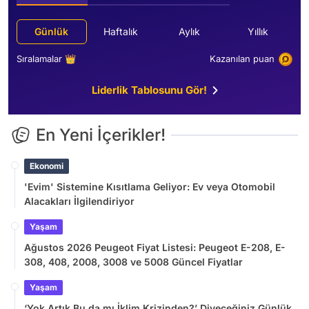
Günlük
Haftalık
Aylık
Yıllık
Sıralamalar 👑
Kazanılan puan
Liderlik Tablosunu Gör!
En Yeni İçerikler!
Ekonomi
'Evim' Sistemine Kısıtlama Geliyor: Ev veya Otomobil
Alacakları İlgilendiriyor
Yaşam
Ağustos 2026 Peugeot Fiyat Listesi: Peugeot E-208, E-
308, 408, 2008, 3008 ve 5008 Güncel Fiyatlar
Yaşam
‘Yok Artık Bu da mı İklim Krizinden?’ Diyeceğiniz Günlük