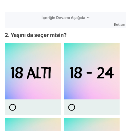
İçeriğin Devamı Aşağıda
Reklam
2. Yaşını da seçer misin?