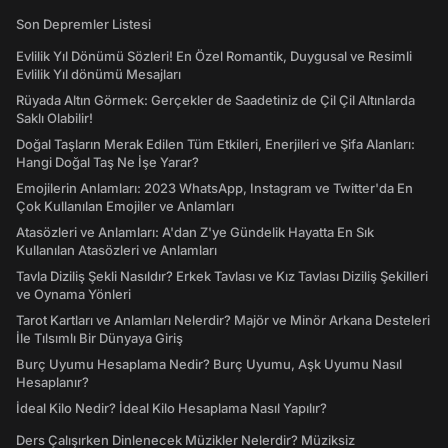
Son Depremler Listesi
Evlilik Yıl Dönümü Sözleri! En Özel Romantik, Duygusal ve Resimli
Evlilik Yıl dönümü Mesajları
Rüyada Altın Görmek: Gerçekler de Saadetiniz de Çil Çil Altınlarda
Saklı Olabilir!
Doğal Taşların Merak Edilen Tüm Etkileri, Enerjileri ve Şifa Alanları:
Hangi Doğal Taş Ne İşe Yarar?
Emojilerin Anlamları: 2023 WhatsApp, Instagram ve Twitter'da En
Çok Kullanılan Emojiler ve Anlamları
Atasözleri ve Anlamları: A'dan Z'ye Gündelik Hayatta En Sık
Kullanılan Atasözleri ve Anlamları
Tavla Diziliş Şekli Nasıldır? Erkek Tavlası ve Kız Tavlası Diziliş Şekilleri
ve Oynama Yönleri
Tarot Kartları ve Anlamları Nelerdir? Majör ve Minör Arkana Desteleri
İle Tılsımlı Bir Dünyaya Giriş
Burç Uyumu Hesaplama Nedir? Burç Uyumu, Aşk Uyumu Nasıl
Hesaplanır?
İdeal Kilo Nedir? İdeal Kilo Hesaplama Nasıl Yapılır?
Ders Çalışırken Dinlenecek Müzikler Nelerdir? Müziksiz