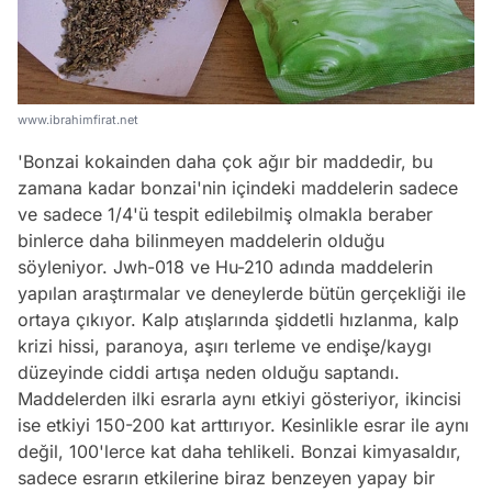
www.ibrahimfirat.net
'Bonzai kokainden daha çok ağır bir maddedir, bu
zamana kadar bonzai'nin içindeki maddelerin sadece
ve sadece 1/4'ü tespit edilebilmiş olmakla beraber
binlerce daha bilinmeyen maddelerin olduğu
söyleniyor. Jwh-018 ve Hu-210 adında maddelerin
yapılan araştırmalar ve deneylerde bütün gerçekliği ile
ortaya çıkıyor. Kalp atışlarında şiddetli hızlanma, kalp
krizi hissi, paranoya, aşırı terleme ve endişe/kaygı
düzeyinde ciddi artışa neden olduğu saptandı.
Maddelerden ilki esrarla aynı etkiyi gösteriyor, ikincisi
ise etkiyi 150-200 kat arttırıyor. Kesinlikle esrar ile aynı
değil, 100'lerce kat daha tehlikeli. Bonzai kimyasaldır,
sadece esrarın etkilerine biraz benzeyen yapay bir