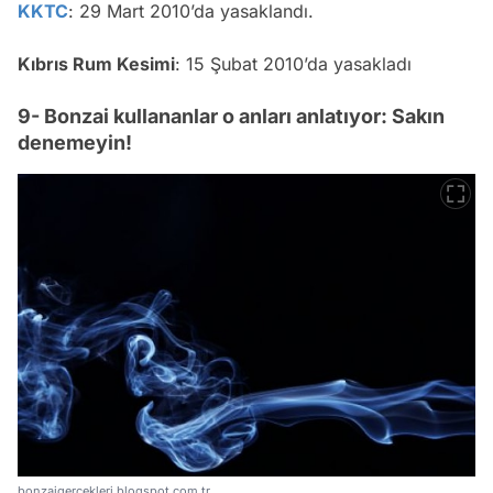
KKTC
: 29 Mart 2010’da yasaklandı.
Kıbrıs Rum Kesimi
: 15 Şubat 2010’da yasakladı
9- Bonzai kullananlar o anları anlatıyor: Sakın
denemeyin!
bonzaigercekleri.blogspot.com.tr