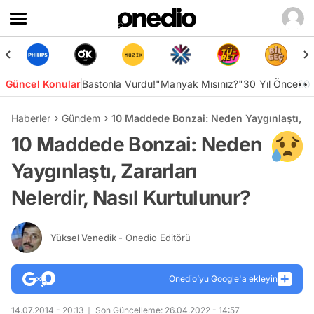
Güncel Konular
Bastonla Vurdu!
"Manyak Mısınız?"
30 Yıl Önce👀
Haberler
Gündem
10 Maddede Bonzai: Neden Yaygınlaştı, Zar
10 Maddede Bonzai: Neden
Yaygınlaştı, Zararları
Nelerdir, Nasıl Kurtulunur?
Yüksel Venedik
- Onedio Editörü
Onedio’yu Google'a ekleyin
14.07.2014 - 20:13
Son Güncelleme: 26.04.2022 - 14:57