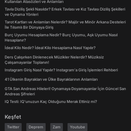
Kullanılan Atasözleri ve Anlamları
Tavla Diziliş Şekli Nasıldır? Erkek Tavlası ve Kız Tavlası Diziliş Şekilleri
ve Oynama Yönleri
Tarot Kartları ve Anlamları Nelerdir? Majör ve Minör Arkana Desteleri
İle Tılsımlı Bir Dünyaya Giriş
Burç Uyumu Hesaplama Nedir? Burç Uyumu, Aşk Uyumu Nasıl
Hesaplanır?
İdeal Kilo Nedir? İdeal Kilo Hesaplama Nasıl Yapılır?
Ders Çalışırken Dinlenecek Müzikler Nelerdir? Müziksiz
Çalışamayanlar Toplanın!
Instagram Giriş Nasıl Yapılır? Instagram'a Giriş İşlemleri Rehberi
41 Ülkenin Bayrakları ve Ülke Bayraklarının Anlamları
GTA San Andreas Hileleri! Oynamaya Doyamayanlar İçin Güncel San
Andreas Şifreleri
IQ Testi: IQ'unuzun Kaç Olduğunu Merak Ettiniz mi?
Keşfet
Twitter
Deprem
Zam
Youtube