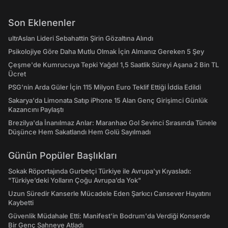
Son Eklenenler
ultrAslan Lideri Sebahattin Şirin Gözaltına Alındı
Psikolojiye Göre Daha Mutlu Olmak İçin Almanız Gereken 5 Şey
Çeşme'de Kumrucuya Tepki Yağdı! 1,5 Saatlik Süreyi Aşana 2 Bin TL
Ücret
PSG’nin Arda Güler İçin 115 Milyon Euro Teklif Ettiği İddia Edildi
Sakarya'da Limonata Satıp iPhone 15 Alan Genç Girişimci Günlük
Kazancını Paylaştı
Brezilya'da İnanılmaz Anlar: Maranhao Gol Sevinci Sırasında Tünele
Düşünce Hem Sakatlandı Hem Golü Sayılmadı
Günün Popüler Başlıkları
Sokak Röportajında Gurbetçi Türkiye ile Avrupa'yı Kıyasladı:
"Türkiye’deki Yolların Çoğu Avrupa’da Yok"
Uzun Süredir Kanserle Mücadele Eden Şarkıcı Cansever Hayatını
Kaybetti
Güvenlik Müdahale Etti: Manifest'in Bodrum'da Verdiği Konserde
Bir Genç Sahneye Atladı