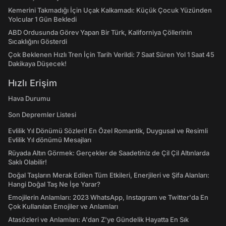
Kemerini Takmadığı İçin Uçak Kalkamadı: Küçük Çocuk Yüzünden
Yolcular 1 Gün Bekledi
ABD Ordusunda Görev Yapan Bir Türk, Kaliforniya Çöllerinin
Sıcaklığını Gösterdi
Çok Beklenen Hızlı Tren İçin Tarih Verildi: 7 Saat Süren Yol 1 Saat 45
Dakikaya Düşecek!
Hızlı Erişim
Hava Durumu
Son Depremler Listesi
Evlilik Yıl Dönümü Sözleri! En Özel Romantik, Duygusal ve Resimli
Evlilik Yıl dönümü Mesajları
Rüyada Altın Görmek: Gerçekler de Saadetiniz de Çil Çil Altınlarda
Saklı Olabilir!
Doğal Taşların Merak Edilen Tüm Etkileri, Enerjileri ve Şifa Alanları:
Hangi Doğal Taş Ne İşe Yarar?
Emojilerin Anlamları: 2023 WhatsApp, Instagram ve Twitter'da En
Çok Kullanılan Emojiler ve Anlamları
Atasözleri ve Anlamları: A'dan Z'ye Gündelik Hayatta En Sık