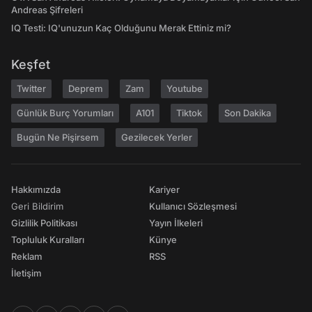
Andreas Şifreleri
IQ Testi: IQ'unuzun Kaç Olduğunu Merak Ettiniz mi?
Keşfet
Twitter
Deprem
Zam
Youtube
Günlük Burç Yorumları
A101
Tiktok
Son Dakika
Bugün Ne Pişirsem
Gezilecek Yerler
Hakkımızda
Kariyer
Geri Bildirim
Kullanıcı Sözleşmesi
Gizlilik Politikası
Yayın İlkeleri
Topluluk Kuralları
Künye
Reklam
RSS
İletişim