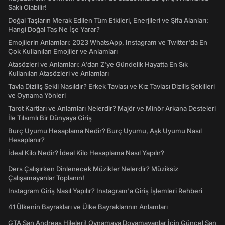
Saklı Olabilir!
Doğal Taşların Merak Edilen Tüm Etkileri, Enerjileri ve Şifa Alanları:
Hangi Doğal Taş Ne İşe Yarar?
Emojilerin Anlamları: 2023 WhatsApp, Instagram ve Twitter'da En
Çok Kullanılan Emojiler ve Anlamları
Atasözleri ve Anlamları: A'dan Z'ye Gündelik Hayatta En Sık
Kullanılan Atasözleri ve Anlamları
Tavla Diziliş Şekli Nasıldır? Erkek Tavlası ve Kız Tavlası Diziliş Şekilleri
ve Oynama Yönleri
Tarot Kartları ve Anlamları Nelerdir? Majör ve Minör Arkana Desteleri
İle Tılsımlı Bir Dünyaya Giriş
Burç Uyumu Hesaplama Nedir? Burç Uyumu, Aşk Uyumu Nasıl
Hesaplanır?
İdeal Kilo Nedir? İdeal Kilo Hesaplama Nasıl Yapılır?
Ders Çalışırken Dinlenecek Müzikler Nelerdir? Müziksiz
Çalışamayanlar Toplanın!
Instagram Giriş Nasıl Yapılır? Instagram'a Giriş İşlemleri Rehberi
41 Ülkenin Bayrakları ve Ülke Bayraklarının Anlamları
GTA San Andreas Hileleri! Oynamaya Doyamayanlar İçin Güncel San