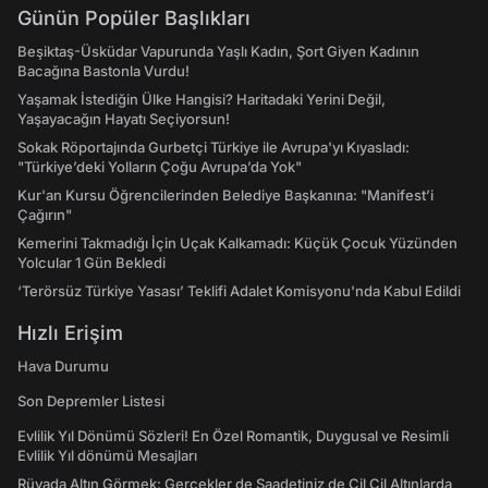
Günün Popüler Başlıkları
Beşiktaş-Üsküdar Vapurunda Yaşlı Kadın, Şort Giyen Kadının
Bacağına Bastonla Vurdu!
Yaşamak İstediğin Ülke Hangisi? Haritadaki Yerini Değil,
Yaşayacağın Hayatı Seçiyorsun!
Sokak Röportajında Gurbetçi Türkiye ile Avrupa'yı Kıyasladı:
"Türkiye’deki Yolların Çoğu Avrupa’da Yok"
Kur'an Kursu Öğrencilerinden Belediye Başkanına: "Manifest’i
Çağırın"
Kemerini Takmadığı İçin Uçak Kalkamadı: Küçük Çocuk Yüzünden
Yolcular 1 Gün Bekledi
‘Terörsüz Türkiye Yasası’ Teklifi Adalet Komisyonu'nda Kabul Edildi
Hızlı Erişim
Hava Durumu
Son Depremler Listesi
Evlilik Yıl Dönümü Sözleri! En Özel Romantik, Duygusal ve Resimli
Evlilik Yıl dönümü Mesajları
Rüyada Altın Görmek: Gerçekler de Saadetiniz de Çil Çil Altınlarda