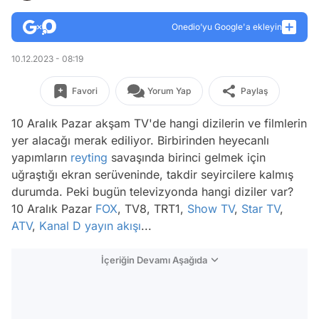
Onedio’yu Google'a ekleyin
10.12.2023 - 08:19
Favori
Yorum Yap
Paylaş
10 Aralık Pazar akşam TV'de hangi dizilerin ve filmlerin
yer alacağı merak ediliyor. Birbirinden heyecanlı
yapımların
reyting
savaşında birinci gelmek için
uğraştığı ekran serüveninde, takdir seyircilere kalmış
durumda. Peki bugün televizyonda hangi diziler var?
10 Aralık Pazar
FOX
, TV8, TRT1,
Show TV
,
Star TV
,
ATV
,
Kanal D
yayın akışı
...
İçeriğin Devamı Aşağıda