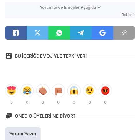
Yorumlar ve Emojiler Aşağıda
Reklam
BU İÇERİĞE EMOJİYLE TEPKİ VER!
0
0
0
0
0
0
0
ONEDİO ÜYELERİ NE DİYOR?
Yorum Yazın