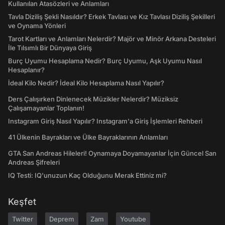
Kullanılan Atasözleri ve Anlamları
Tavla Diziliş Şekli Nasıldır? Erkek Tavlası ve Kız Tavlası Diziliş Şekilleri
ve Oynama Yönleri
Tarot Kartları ve Anlamları Nelerdir? Majör ve Minör Arkana Desteleri
İle Tılsımlı Bir Dünyaya Giriş
Burç Uyumu Hesaplama Nedir? Burç Uyumu, Aşk Uyumu Nasıl
Hesaplanır?
İdeal Kilo Nedir? İdeal Kilo Hesaplama Nasıl Yapılır?
Ders Çalışırken Dinlenecek Müzikler Nelerdir? Müziksiz
Çalışamayanlar Toplanın!
Instagram Giriş Nasıl Yapılır? Instagram'a Giriş İşlemleri Rehberi
41 Ülkenin Bayrakları ve Ülke Bayraklarının Anlamları
GTA San Andreas Hileleri! Oynamaya Doyamayanlar İçin Güncel San
Andreas Şifreleri
IQ Testi: IQ'unuzun Kaç Olduğunu Merak Ettiniz mi?
Keşfet
Twitter
Deprem
Zam
Youtube