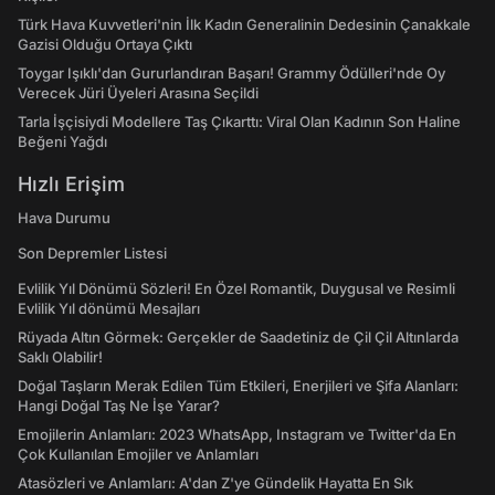
Türk Hava Kuvvetleri'nin İlk Kadın Generalinin Dedesinin Çanakkale
Gazisi Olduğu Ortaya Çıktı
Toygar Işıklı'dan Gururlandıran Başarı! Grammy Ödülleri'nde Oy
Verecek Jüri Üyeleri Arasına Seçildi
Tarla İşçisiydi Modellere Taş Çıkarttı: Viral Olan Kadının Son Haline
Beğeni Yağdı
Hızlı Erişim
Hava Durumu
Son Depremler Listesi
Evlilik Yıl Dönümü Sözleri! En Özel Romantik, Duygusal ve Resimli
Evlilik Yıl dönümü Mesajları
Rüyada Altın Görmek: Gerçekler de Saadetiniz de Çil Çil Altınlarda
Saklı Olabilir!
Doğal Taşların Merak Edilen Tüm Etkileri, Enerjileri ve Şifa Alanları:
Hangi Doğal Taş Ne İşe Yarar?
Emojilerin Anlamları: 2023 WhatsApp, Instagram ve Twitter'da En
Çok Kullanılan Emojiler ve Anlamları
Atasözleri ve Anlamları: A'dan Z'ye Gündelik Hayatta En Sık