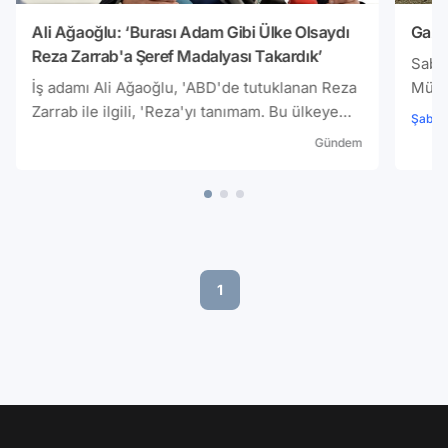
Ali Ağaoğlu: ‘Burası Adam Gibi Ülke Olsaydı
Gazet
Reza Zarrab'a Şeref Madalyası Takardık’
Saba
İş adamı Ali Ağaoğlu, 'ABD'de tutuklanan Reza
Müdü
Zarrab ile ilgili, 'Reza'yı tanımam. Bu ülkeye
bulun
Şaban
kötülük yapmadı. Amerika'nın tezgahları bu
görev
Gündem
yaşadıklarımız. Burası adam gibi bir ülke
krizi
olsaydı Reza Zarrab'ı hapse atmak yerine
şeref madalyası takardık' dedi.
1