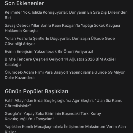
Son Eklenenler
Kelimeler Yok, Islıkla Konuşuyorlar: Dünyanın En Sıra Dışı Dillerinden
Biri
Savaş Cebeci Yıllar Sonra Kaan Kazgan'la Yaptığı Sokak Kavgası
Hakkında Konuştu
Yolları Fosforlu Şeritlerle Döşüyorlar: Denizaşırı Ülkede Gece
Güvenliği Artıyor
Evinin Enerjisini Yükseltecek Bir Öneri Veriyoruz!
BİM'e Tencere Çeşitleri Geliyor! 14 Ağustos 2026 BİM Aktüel
Kataloğu
Örümcek-Adam Filmi Para Basıyor! Yapımcılarına Günde 59 Milyon
Dolar Kazandırdı
Günün Popüler Başlıkları
Fatih Altaylı'dan Erdal Beşikçioğlu'na Ağır Eleştiri: "Ulan Siz Kamu
Görevlisisiniz"
Google'ın Yapay Zeka Biriminin Başındaki Türk: Koray
Kavukçuoğlu'nu Tanıyalım!
Yaptıkları Komik Mesajlaşmalarla İletişimden Maksimum Verim Alan
Kişiler