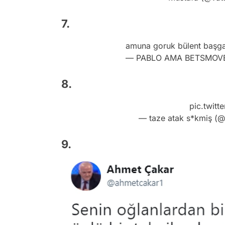
7.
amuna goruk bülent baş
— PABLO AMA BETSMOVE
8.
pic.twitt
— taze atak s*kmiş (
9.