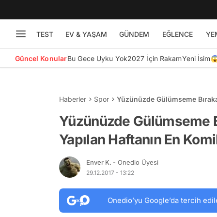
TEST
EV & YAŞAM
GÜNDEM
EĞLENCE
YE
Güncel Konular
Bu Gece Uyku Yok
2027 İçin Rakam
Yeni İsim
Haberler
Spor
Yüzünüzde Gülümseme Bırakabi
Paylaşımı
Yüzünüzde Gülümseme Bır
Yapılan Haftanın En Komi
Enver K.
- Onedio Üyesi
29.12.2017 - 13:22
Onedio’yu Google’da tercih edil