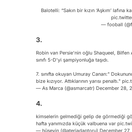
Balotelli: “Sakın bir kızın ‘Aşkım’ lafına 
pic.twitt
— fooball (@
3.
Robin van Persie'nin oğlu Shaqueel, Bilfen 
sınıfı 5-D'yi şampiyonluğa taşıdı.
7. sınıfta okuyan Umuray Canan:" Dokunun
bize kızıyor. Attıklarının yarısı penaltı."
pic.
— As Marca (@asmarcatr)
December 28, 
4.
kimselerin gelmediği gelip de görmediği g
hafta yanımızda küçük valbuena var
pic.t
— hüseyin (@ateriadaptoru)
December 27,