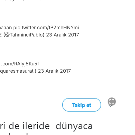
gaaaan
pic.twitter.com/tB2mhHNYmi
 (@TahminciPablo)
23 Aralık 2017
er.com/RAlyj5Ku5T
@quaresmasurati)
23 Aralık 2017