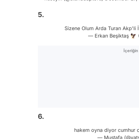
5.
Sizene Olum Arda Turan Akp'li 
— Erkan Beşiktaş 🦅
İçeriği
6.
hakem oyna diyor cumhur 
— Mustafa (@vat