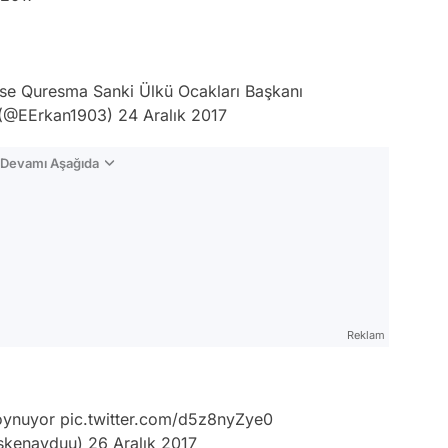
İse Quresma Sanki Ülkü Ocakları Başkanı
 (@EErkan1903)
24 Aralık 2017
n Devamı Aşağıda
Reklam
oynuyor
pic.twitter.com/d5z8nyZye0
skenayduu)
26 Aralık 2017