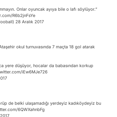
kanmayın. Onlar oyuncak ayıya bile o lafı söylüyor.”
er.com/R6b2jnFsYe
fooball)
28 Aralık 2017
Ataşehir okul turnuvasında 7 maçta 18 gol atarak
ca yere düşüyor, hocalar da babasından korkup
twitter.com/iEw6MJe726
2017
örüp de belki ulaşamadığı yerdeyiz kadıköydeyiz bu
witter.com/6QWXahnbFg
 2017