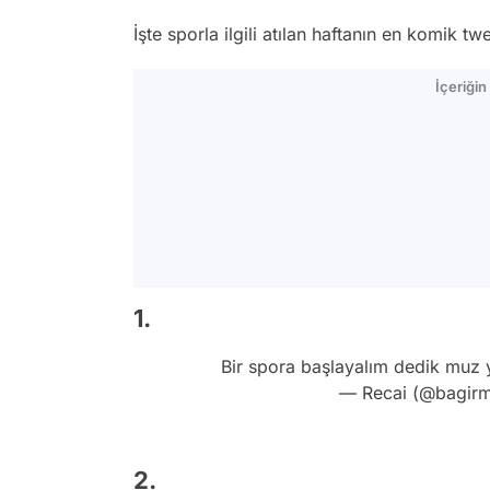
İşte sporla ilgili atılan haftanın en komik twe
İçeriği
1.
Bir spora başlayalım dedik m
— Recai (@bagir
2.