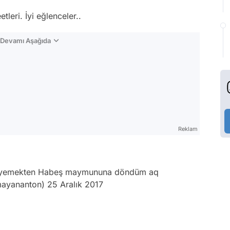
etleri. İyi eğlenceler..
n Devamı Aşağıda
Reklam
uz yemekten Habeş maymununa döndüm aq
mayananton)
25 Aralık 2017