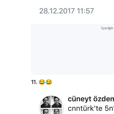
İçeriği
11. 😂😂