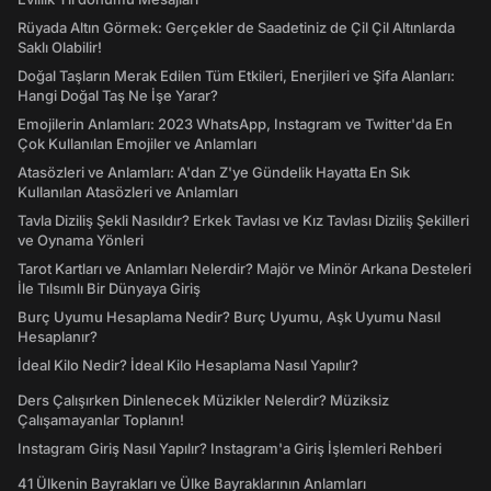
Rüyada Altın Görmek: Gerçekler de Saadetiniz de Çil Çil Altınlarda
Saklı Olabilir!
Doğal Taşların Merak Edilen Tüm Etkileri, Enerjileri ve Şifa Alanları:
Hangi Doğal Taş Ne İşe Yarar?
Emojilerin Anlamları: 2023 WhatsApp, Instagram ve Twitter'da En
Çok Kullanılan Emojiler ve Anlamları
Atasözleri ve Anlamları: A'dan Z'ye Gündelik Hayatta En Sık
Kullanılan Atasözleri ve Anlamları
Tavla Diziliş Şekli Nasıldır? Erkek Tavlası ve Kız Tavlası Diziliş Şekilleri
ve Oynama Yönleri
Tarot Kartları ve Anlamları Nelerdir? Majör ve Minör Arkana Desteleri
İle Tılsımlı Bir Dünyaya Giriş
Burç Uyumu Hesaplama Nedir? Burç Uyumu, Aşk Uyumu Nasıl
Hesaplanır?
İdeal Kilo Nedir? İdeal Kilo Hesaplama Nasıl Yapılır?
Ders Çalışırken Dinlenecek Müzikler Nelerdir? Müziksiz
Çalışamayanlar Toplanın!
Instagram Giriş Nasıl Yapılır? Instagram'a Giriş İşlemleri Rehberi
41 Ülkenin Bayrakları ve Ülke Bayraklarının Anlamları