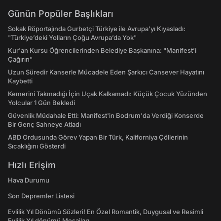
Günün Popüler Başlıkları
Sokak Röportajında Gurbetçi Türkiye ile Avrupa'yı Kıyasladı:
"Türkiye’deki Yolların Çoğu Avrupa’da Yok"
Kur'an Kursu Öğrencilerinden Belediye Başkanına: "Manifest’i
Çağırın"
Uzun Süredir Kanserle Mücadele Eden Şarkıcı Cansever Hayatını
Kaybetti
Kemerini Takmadığı İçin Uçak Kalkamadı: Küçük Çocuk Yüzünden
Yolcular 1 Gün Bekledi
Güvenlik Müdahale Etti: Manifest'in Bodrum'da Verdiği Konserde
Bir Genç Sahneye Atladı
ABD Ordusunda Görev Yapan Bir Türk, Kaliforniya Çöllerinin
Sıcaklığını Gösterdi
Hızlı Erişim
Hava Durumu
Son Depremler Listesi
Evlilik Yıl Dönümü Sözleri! En Özel Romantik, Duygusal ve Resimli
Evlilik Yıl dönümü Mesajları