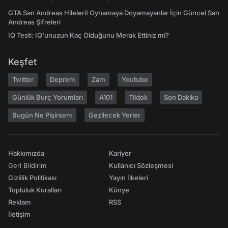
GTA San Andreas Hileleri! Oynamaya Doyamayanlar İçin Güncel San
Andreas Şifreleri
IQ Testi: IQ'unuzun Kaç Olduğunu Merak Ettiniz mi?
Keşfet
Twitter
Deprem
Zam
Youtube
Günlük Burç Yorumları
A101
Tiktok
Son Dakika
Bugün Ne Pişirsem
Gezilecek Yerler
Hakkımızda
Kariyer
Geri Bildirim
Kullanıcı Sözleşmesi
Gizlilik Politikası
Yayın İlkeleri
Topluluk Kuralları
Künye
Reklam
RSS
İletişim