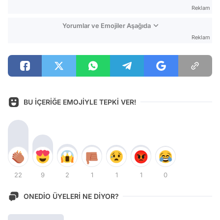
Reklam
Yorumlar ve Emojiler Aşağıda
Reklam
BU İÇERİĞE EMOJİYLE TEPKİ VER!
22
9
2
1
1
1
0
ONEDİO ÜYELERİ NE DİYOR?