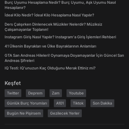
Burç Uyumu Hesaplama Nedir? Burç Uyumu, Aşk Uyumu Nasıl
Hesaplanır?
İdeal Kilo Nedir? İdeal Kilo Hesaplama Nasıl Yapılır?
Ders Çalışırken Dinlenecek Müzikler Nelerdir? Müziksiz
Çalışamayanlar Toplanın!
Instagram Giriş Nasıl Yapılır? Instagram'a Giriş İşlemleri Rehberi
41 Ülkenin Bayrakları ve Ülke Bayraklarının Anlamları
GTA San Andreas Hileleri! Oynamaya Doyamayanlar İçin Güncel San
Andreas Şifreleri
IQ Testi: IQ'unuzun Kaç Olduğunu Merak Ettiniz mi?
Keşfet
Twitter
Deprem
Zam
Youtube
Günlük Burç Yorumları
A101
Tiktok
Son Dakika
Bugün Ne Pişirsem
Gezilecek Yerler