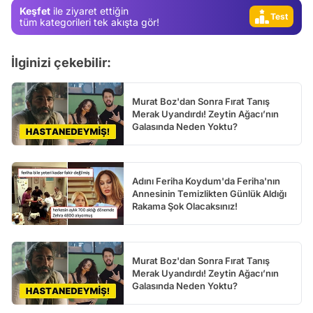
Test
Keşfet
ile ziyaret ettiğin
tüm kategorileri tek akışta gör!
Gündem
Magazin
İlginizi çekebilir:
Video
Test
Murat Boz'dan Sonra Fırat Tanış
Merak Uyandırdı! Zeytin Ağacı’nın
Galasında Neden Yoktu?
Adını Feriha Koydum'da Feriha'nın
Annesinin Temizlikten Günlük Aldığı
Rakama Şok Olacaksınız!
Murat Boz'dan Sonra Fırat Tanış
Merak Uyandırdı! Zeytin Ağacı’nın
Galasında Neden Yoktu?