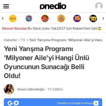
Güncel Konular
Bu Gece Uyku Yok
2027 İçin Rakam
Yeni İsim😱
Haberler
TV
Yeni Yarışma Programı 'Milyoner Aile'yi Hangi
Yeni Yarışma Programı
'Milyoner Aile'yi Hangi Ünlü
Oyuncunun Sunacağı Belli
Oldu!
Gizem Zalimalioğlu
- TV Editörü
Onedio’yu Google'a ekleyin