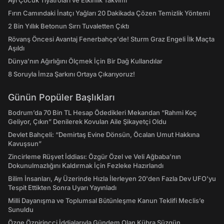
Ayı Çocuk Tiyatroları ve Etkinlik Takvimi
Fırın Camındaki İnatçı Yağları 20 Dakikada Çözen Temizlik Yöntemi
2 Bin Yıllık Betonun Sırrı Tuvaletten Çıktı
Rövanş Öncesi Avantaj Fenerbahçe'de! Sturm Graz Engeli İlk Maçta
Aşıldı
Dünya’nın Ağırlığını Ölçmek İçin Bir Dağ Kullandılar
8 Soruyla İmza Şarkını Ortaya Çıkarıyoruz!
Günün Popüler Başlıkları
Bodrum’da 70 Bin TL Hesap Ödedikleri Mekandan “Rahmi Koç
Geliyor, Çıkın” Denilerek Kovulan Aile Şikayetçi Oldu
Devlet Bahçeli: “Demirtaş Evine Dönsün, Öcalan Umut Hakkına
Kavuşsun”
Zincirleme Rüşvet İddiası: Özgür Özel ve Veli Ağbaba’nın
Dokunulmazlığını Kaldırmak İçin Fezleke Hazırlandı
Bilim İnsanları, Ay Üzerinde Hızla İlerleyen 20'den Fazla Dev UFO'yu
Tespit Ettikten Sonra Uyarı Yayınladı
Milli Dayanışma ve Toplumsal Bütünleşme Kanun Teklifi Meclis’e
Sunuldu
Özge Özpirinçci İddialarıyla Gündem Olan Kübra Süzgün