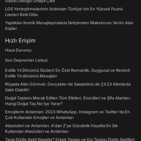
Gazisi Olduğu Ortaya Çıktı
LGS Yerleştirmelerinin Ardından Türkiye'nin En Yüksek Puanlı
Liseleri Belli Oldu
Yaptıkları Komik Mesajlaşmalarla İletişimden Maksimum Verim Alan
Kişiler
Hızlı Erişim
Hava Durumu
Son Depremler Listesi
Evlilik Yıl Dönümü Sözleri! En Özel Romantik, Duygusal ve Resimli
Evlilik Yıl dönümü Mesajları
Rüyada Altın Görmek: Gerçekler de Saadetiniz de Çil Çil Altınlarda
Saklı Olabilir!
Doğal Taşların Merak Edilen Tüm Etkileri, Enerjileri ve Şifa Alanları:
Hangi Doğal Taş Ne İşe Yarar?
Emojilerin Anlamları: 2023 WhatsApp, Instagram ve Twitter'da En
Çok Kullanılan Emojiler ve Anlamları
Atasözleri ve Anlamları: A'dan Z'ye Gündelik Hayatta En Sık
Kullanılan Atasözleri ve Anlamları
Tavla Diziliş Şekli Nasıldır? Erkek Tavlası ve Kız Tavlası Diziliş Şekilleri