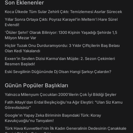
Son Eklenenler
Koca Ülkede Tüm Sular Zehirli Çıktı: Temizlemesi Asırlar Sürecek
Yıllar Sonra Ortaya Çıktı: Poyraz Karayel'in Meltem'i Hare Sürel
Evlendi!
'Ölüler Şehri' Olarak Biliniyor: 1300 Kişinin Yaşadığı Şehirde 1,5
Milyon Mezar Var
Hiçbir Tuzak Onu Durduramıyordu: 3 Yıldır Çiftçilerin Baş Belası
Olan Kedi Yakalandı
Exxen'in Sevilen Dizisi Karma'dan Müjde: 2. Sezon Çekimleri
Resmen Başladı!
Eski Sevgilinin Düğününde Dj Olsan Hangi Şarkıyı Çalardın?
Günün Popüler Başlıkları
Yalnızca Milenyum Çocukları 2000'lilerin Çok İyi Bildiği Şeyler
Fatih Altaylı'dan Erdal Beşikçioğlu'na Ağır Eleştiri: "Ulan Siz Kamu
Görevlisisiniz"
Google'ın Yapay Zeka Biriminin Başındaki Türk: Koray
Kavukçuoğlu'nu Tanıyalım!
Türk Hava Kuvvetleri'nin İlk Kadın Generalinin Dedesinin Çanakkale