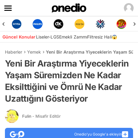
Güncel Konular
Liseler-LGS
Emekli Zammı
Filtresiz Hali😱
Haberler
Yemek
Yeni Bir Araştırma Yiyeceklerin Yaşam Süre
Yeni Bir Araştırma Yiyeceklerin
Yaşam Süremizden Ne Kadar
Eksilttiğini ve Ömrü Ne Kadar
Uzattığını Gösteriyor
Fulin
- Misafir Editör
Onedio’yu Google'a ekleyin