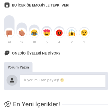
BU İÇERİĞE EMOJİYLE TEPKİ VER!
41
17
10
5
4
2
2
ONEDİO ÜYELERİ NE DİYOR?
Yorum Yazın
En Yeni İçerikler!