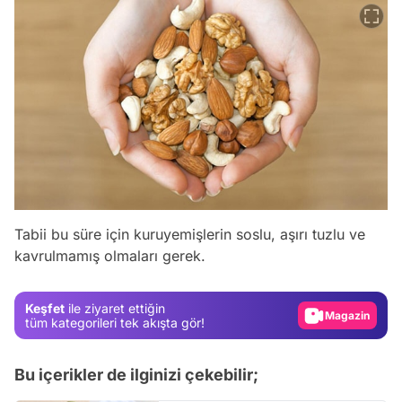
Video
Test
Tabii bu süre için kuruyemişlerin soslu, aşırı tuzlu ve
kavrulmamış olmaları gerek.
Gündem
Magazin
Keşfet
ile ziyaret ettiğin
Video
tüm kategorileri tek akışta gör!
Test
Bu içerikler de ilginizi çekebilir;