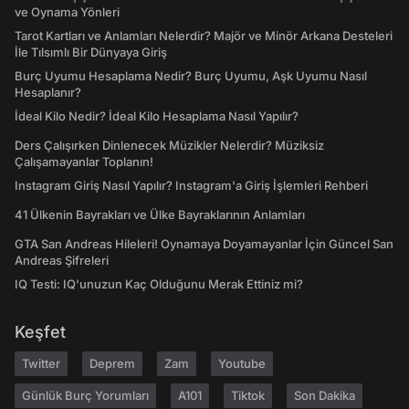
ve Oynama Yönleri
Tarot Kartları ve Anlamları Nelerdir? Majör ve Minör Arkana Desteleri
İle Tılsımlı Bir Dünyaya Giriş
Burç Uyumu Hesaplama Nedir? Burç Uyumu, Aşk Uyumu Nasıl
Hesaplanır?
İdeal Kilo Nedir? İdeal Kilo Hesaplama Nasıl Yapılır?
Ders Çalışırken Dinlenecek Müzikler Nelerdir? Müziksiz
Çalışamayanlar Toplanın!
Instagram Giriş Nasıl Yapılır? Instagram'a Giriş İşlemleri Rehberi
41 Ülkenin Bayrakları ve Ülke Bayraklarının Anlamları
GTA San Andreas Hileleri! Oynamaya Doyamayanlar İçin Güncel San
Andreas Şifreleri
IQ Testi: IQ'unuzun Kaç Olduğunu Merak Ettiniz mi?
Keşfet
Twitter
Deprem
Zam
Youtube
Günlük Burç Yorumları
A101
Tiktok
Son Dakika