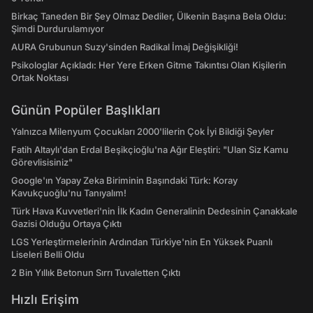
Birkaç Taneden Bir Şey Olmaz Dediler, Ülkenin Başına Bela Oldu:
Şimdi Durdurulamıyor
AURA Grubunun Suzy'sinden Radikal İmaj Değişikliği!
Psikologlar Açıkladı: Her Yere Erken Gitme Takıntısı Olan Kişilerin
Ortak Noktası
Günün Popüler Başlıkları
Yalnızca Milenyum Çocukları 2000'lilerin Çok İyi Bildiği Şeyler
Fatih Altaylı'dan Erdal Beşikçioğlu'na Ağır Eleştiri: "Ulan Siz Kamu
Görevlisisiniz"
Google'ın Yapay Zeka Biriminin Başındaki Türk: Koray
Kavukçuoğlu'nu Tanıyalım!
Türk Hava Kuvvetleri'nin İlk Kadın Generalinin Dedesinin Çanakkale
Gazisi Olduğu Ortaya Çıktı
LGS Yerleştirmelerinin Ardından Türkiye'nin En Yüksek Puanlı
Liseleri Belli Oldu
2 Bin Yıllık Betonun Sırrı Tuvaletten Çıktı
Hızlı Erişim