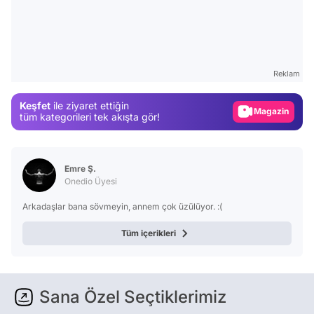
Video
Test
Reklam
Gündem
Keşfet
ile ziyaret ettiğin
Magazin
tüm kategorileri tek akışta gör!
Video
Test
Emre Ş.
Onedio Üyesi
Arkadaşlar bana sövmeyin, annem çok üzülüyor. :(
Tüm içerikleri
Sana Özel Seçtiklerimiz