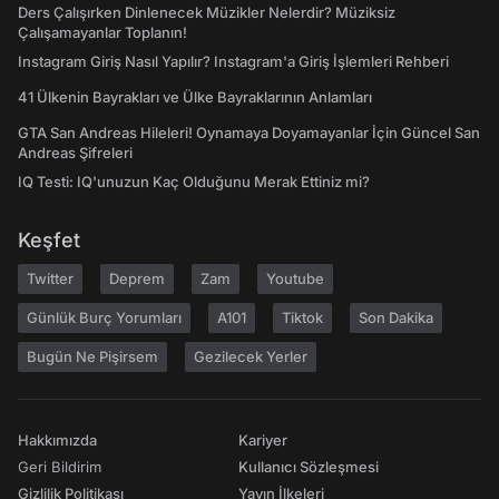
Ders Çalışırken Dinlenecek Müzikler Nelerdir? Müziksiz
Çalışamayanlar Toplanın!
Instagram Giriş Nasıl Yapılır? Instagram'a Giriş İşlemleri Rehberi
41 Ülkenin Bayrakları ve Ülke Bayraklarının Anlamları
GTA San Andreas Hileleri! Oynamaya Doyamayanlar İçin Güncel San
Andreas Şifreleri
IQ Testi: IQ'unuzun Kaç Olduğunu Merak Ettiniz mi?
Keşfet
Twitter
Deprem
Zam
Youtube
Günlük Burç Yorumları
A101
Tiktok
Son Dakika
Bugün Ne Pişirsem
Gezilecek Yerler
Hakkımızda
Kariyer
Geri Bildirim
Kullanıcı Sözleşmesi
Gizlilik Politikası
Yayın İlkeleri