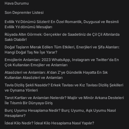
Hava Durumu
Son Depremler Listesi
Evlilik Yıl Dönümü Sözleri! En Özel Romantik, Duygusal ve Resimli
Evlilik Yıl dönümü Mesajları
Rüyada Altın Görmek: Gerçekler de Saadetiniz de Çil Çil Altınlarda
Saklı Olabilir!
Doğal Taşların Merak Edilen Tüm Etkileri, Enerjileri ve Şifa Alanları:
Hangi Doğal Taş Ne İşe Yarar?
Emojilerin Anlamları: 2023 WhatsApp, Instagram ve Twitter'da En
Çok Kullanılan Emojiler ve Anlamları
Atasözleri ve Anlamları: A'dan Z'ye Gündelik Hayatta En Sık
Kullanılan Atasözleri ve Anlamları
Tavla Diziliş Şekli Nasıldır? Erkek Tavlası ve Kız Tavlası Diziliş Şekilleri
ve Oynama Yönleri
Tarot Kartları ve Anlamları Nelerdir? Majör ve Minör Arkana Desteleri
İle Tılsımlı Bir Dünyaya Giriş
Burç Uyumu Hesaplama Nedir? Burç Uyumu, Aşk Uyumu Nasıl
Hesaplanır?
İdeal Kilo Nedir? İdeal Kilo Hesaplama Nasıl Yapılır?