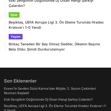
Eski Sevgilinin Düğününde Dj Olsan Hangi Şarkıyı
Çalardın?
Spor
Beşiktaş, UEFA Avrupa Ligi 3. Ön Eleme Turunda Hradec
Kralove'ı 1-0 Yendi
Yaşam
Birkaç Taneden Bir Şey Olmaz Dediler, Ülkenin Başına
Bela Oldu: Şimdi Durdurulamıyor
Son Eklenenler
Exxen'in Sevilen Dizisi Karma'dan Müjde: 2. Sezon Çekimleri
Resmen Başladı!
Eski Sevgilinin Düğününde Dj Olsan Hangi Şarkıyı Çalardın?
Beşiktaş, UEFA Avrupa Ligi 3. Ön Eleme Turunda Hradec Kralove'ı 1-
0 Yendi