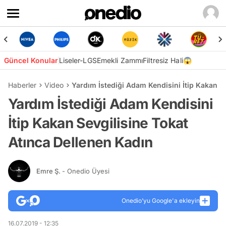
Güncel Konular
Liseler-LGS
Emekli Zammı
Filtresiz Hali😱
Haberler
Video
Yardım İstediği Adam Kendisini İtip Kakan S
Yardım İstediği Adam Kendisini
İtip Kakan Sevgilisine Tokat
Atınca Dellenen Kadın
Emre Ş.
- Onedio Üyesi
Onedio’yu Google'a ekleyin
16.07.2019 - 12:35