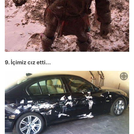
9. İçimiz cız etti...