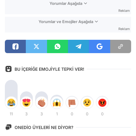
Yorumlar Aşağıda
Reklam
Yorumlar ve Emojiler Aşağıda
Reklam
BU İÇERİĞE EMOJİYLE TEPKİ VER!
11
3
3
1
0
0
0
ONEDİO ÜYELERİ NE DİYOR?