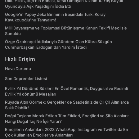
Ülkü Hilal Çiftçi'nin Babası, Reşit Olmayan Kızının 10 Yaş Büyük
Oyuncuyla Aşk Yaşadığını İddia Etti
Google'ın Yapay Zeka Biriminin Başındaki Türk: Koray
Kavukçuoğlu'nu Tanıyalım!
Milli Dayanışma ve Toplumsal Bütünleşme Kanun Teklifi Meclis’e
Sunuldu
Özge Özpirinçci İddialarıyla Gündem Olan Kübra Süzgün
Cumhurbaşkanı Erdoğan'dan Yardım İstedi
Hızlı Erişim
Hava Durumu
Son Depremler Listesi
Evlilik Yıl Dönümü Sözleri! En Özel Romantik, Duygusal ve Resimli
Evlilik Yıl dönümü Mesajları
Rüyada Altın Görmek: Gerçekler de Saadetiniz de Çil Çil Altınlarda
Saklı Olabilir!
Doğal Taşların Merak Edilen Tüm Etkileri, Enerjileri ve Şifa Alanları:
Hangi Doğal Taş Ne İşe Yarar?
Emojilerin Anlamları: 2023 WhatsApp, Instagram ve Twitter'da En
Çok Kullanılan Emojiler ve Anlamları