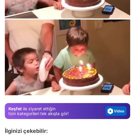
Video
Test
Gündem
Magazin
Video
Keşfet
ile ziyaret ettiğin
Test
tüm kategorileri tek akışta gör!
İlginizi çekebilir: