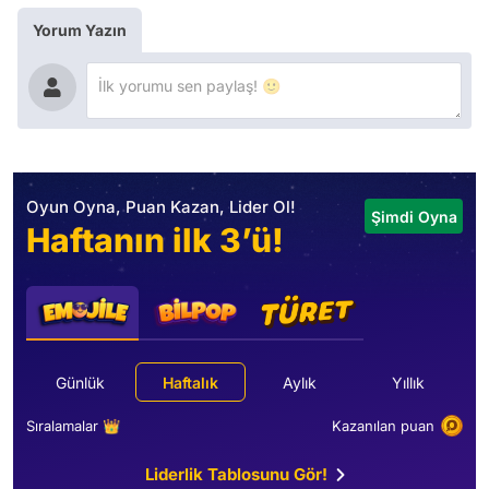
Yorum Yazın
Oyun Oyna, Puan Kazan, Lider Ol!
Şimdi Oyna
Haftanın ilk 3’ü!
Günlük
Haftalık
Aylık
Yıllık
Sıralamalar 👑
Kazanılan puan
Liderlik Tablosunu Gör!