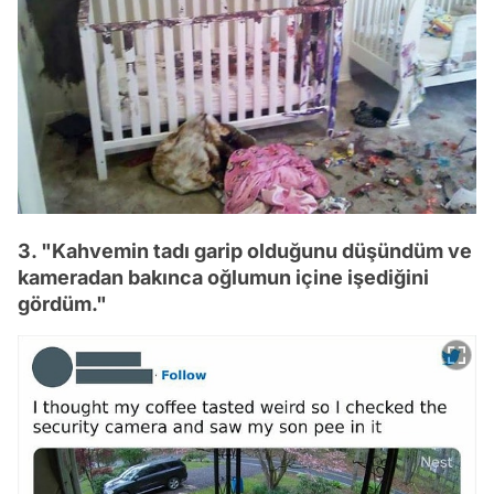
3. "Kahvemin tadı garip olduğunu düşündüm ve
kameradan bakınca oğlumun içine işediğini
gördüm."