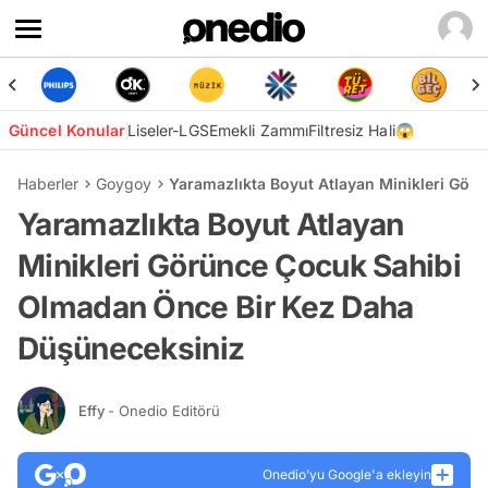
Güncel Konular
Liseler-LGS
Emekli Zammı
Filtresiz Hali😱
Haberler
Goygoy
Yaramazlıkta Boyut Atlayan Minikleri Gö
Yaramazlıkta Boyut Atlayan
Minikleri Görünce Çocuk Sahibi
Olmadan Önce Bir Kez Daha
Düşüneceksiniz
Effy
- Onedio Editörü
Onedio’yu Google'a ekleyin