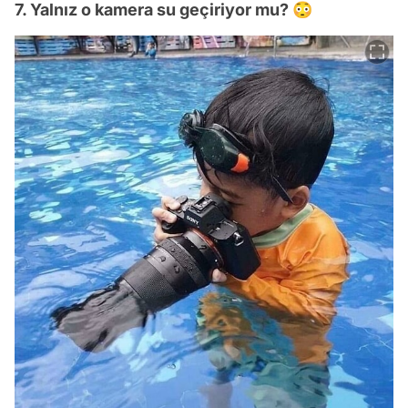
7. Yalnız o kamera su geçiriyor mu? 😳