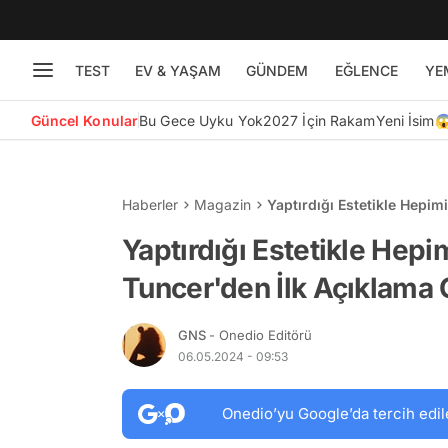
TEST
EV & YAŞAM
GÜNDEM
EĞLENCE
YE
Güncel Konular
Bu Gece Uyku Yok
2027 İçin Rakam
Yeni İsim
Haberler
Magazin
Yaptırdığı Estetikle Hepi
Yaptırdığı Estetikle Hep
Tuncer'den İlk Açıklama 
GNS
- Onedio Editörü
06.05.2024 - 09:53
Onedio’yu Google’da tercih edil