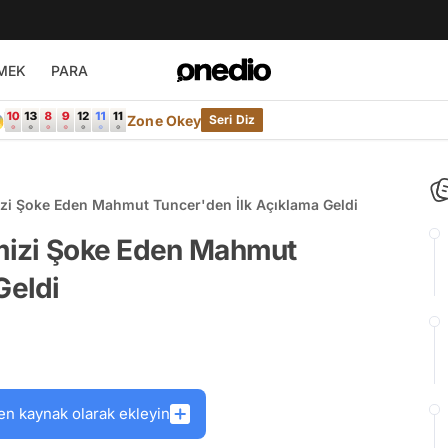
MEK
PARA

Zone Okey
Seri Diz
mizi Şoke Eden Mahmut Tuncer'den İlk Açıklama Geldi
imizi Şoke Eden Mahmut
Geldi
en kaynak olarak ekleyin