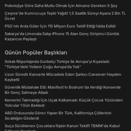
Psikolojiye Göre Daha Mutlu Olmak İçin Almanız Gereken 5 Şey
Çeşme'de Kumrucuya Tepki Yağdı! 1,5 Saatlik Süreyi Aşana 2 Bin TL
Ücret
PSG’nin Arda Güler İçin 115 Milyon Euro Teklif Ettiği İddia Edildi
Sakarya'da Limonata Satıp iPhone 15 Alan Genç Girişimci Günlük
Kazancını Paylaştı
Günün Popüler Başlıkları
Sokak Röportajında Gurbetçi Türkiye ile Avrupa'yı Kıyasladı:
"Türkiye’deki Yolların Çoğu Avrupa’da Yok"
Uzun Süredir Kanserle Mücadele Eden Şarkıcı Cansever Hayatını
Kaybetti
Güvenlik Müdahale Etti: Manifest'in Bodrum'da Verdiği Konserde
Bir Genç Sahneye Atladı
Kemerini Takmadığı İçin Uçak Kalkamadı: Küçük Çocuk Yüzünden
Yolcular 1 Gün Bekledi
ABD Ordusunda Görev Yapan Bir Türk, Kaliforniya Çöllerinin
Sıcaklığını Gösterdi
Suça Sürüklenen Çocuklara İlişkin Kanun Teklifi TBMM'de Kabul