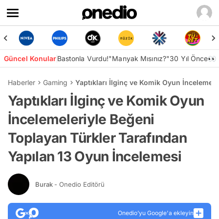
Güncel Konular
Bastonla Vurdu!
"Manyak Mısınız?"
30 Yıl Önce👀
Haberler
Gaming
Yaptıkları İlginç ve Komik Oyun İncelemel
Yaptıkları İlginç ve Komik Oyun
İncelemeleriyle Beğeni
Toplayan Türkler Tarafından
Yapılan 13 Oyun İncelemesi
Burak
- Onedio Editörü
Onedio’yu Google'a ekleyin