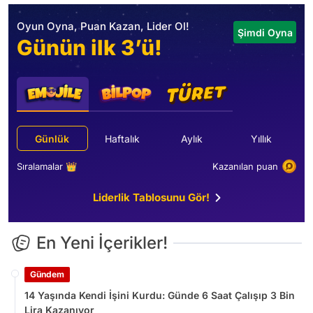
Oyun Oyna, Puan Kazan, Lider Ol!
Şimdi Oyna
Günün ilk 3’ü!
Günlük
Haftalık
Aylık
Yıllık
Sıralamalar 👑
Kazanılan puan
Liderlik Tablosunu Gör!
En Yeni İçerikler!
Gündem
14 Yaşında Kendi İşini Kurdu: Günde 6 Saat Çalışıp 3 Bin
Lira Kazanıyor