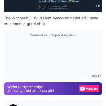
The Witcher® 3: Wild Hunt oynarken hedefleri 1 sene
ertelememiz gerekebilir.
Yorumlar ve Emojiler Aşağıda
Video
Test
Gündem
Reklam
Magazin
Keşfet
ile ziyaret ettiğin
Video
tüm kategorileri tek akışta gör!
Test