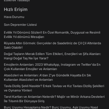
Edilerek Yasalaştı
Hızlı Erişim
Hava Durumu
Son Depremler Listesi
Evlilik Yıl Dönümü Sözleri! En Özel Romantik, Duygusal ve Resimli
Evlilik Yıl dönümü Mesajları
Rüyada Altın Görmek: Gerçekler de Saadetiniz de Çil Çil Altınlarda
Saklı Olabilir!
Doğal Taşların Merak Edilen Tüm Etkileri, Enerjileri ve Şifa Alanları:
Hangi Doğal Taş Ne İşe Yarar?
Emojilerin Anlamları: 2023 WhatsApp, Instagram ve Twitter'da En
Çok Kullanılan Emojiler ve Anlamları
Atasözleri ve Anlamları: A'dan Z'ye Gündelik Hayatta En Sık
Kullanılan Atasözleri ve Anlamları
Tavla Diziliş Şekli Nasıldır? Erkek Tavlası ve Kız Tavlası Diziliş Şekilleri
ve Oynama Yönleri
Tarot Kartları ve Anlamları Nelerdir? Majör ve Minör Arkana Desteleri
İle Tılsımlı Bir Dünyaya Giriş
Burç Uyumu Hesaplama Nedir? Burç Uyumu, Aşk Uyumu Nasıl