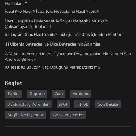
Hesaplanır?
İdeal Kilo Nedir? İdeal Kilo Hesaplama Nasıl Yapılır?
Ders Çalışırken Dinlenecek Müzikler Nelerdir? Müziksiz
Çalışamayanlar Toplanın!
Instagram Giriş Nasıl Yapılır? Instagram'a Giriş İşlemleri Rehberi
41 Ülkenin Bayrakları ve Ülke Bayraklarının Anlamları
GTA San Andreas Hileleri! Oynamaya Doyamayanlar İçin Güncel San
Andreas Şifreleri
IQ Testi: IQ'unuzun Kaç Olduğunu Merak Ettiniz mi?
Keşfet
Twitter
Deprem
Zam
Youtube
Günlük Burç Yorumları
A101
Tiktok
Son Dakika
Bugün Ne Pişirsem
Gezilecek Yerler