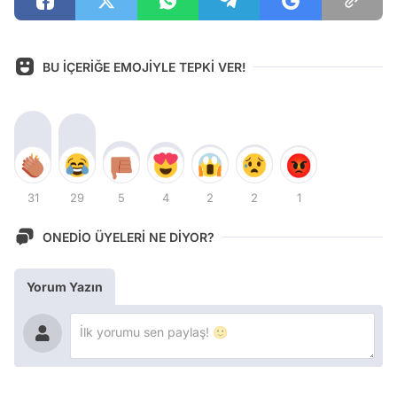
BU İÇERİĞE EMOJİYLE TEPKİ VER!
31
29
5
4
2
2
1
ONEDİO ÜYELERİ NE DİYOR?
Yorum Yazın