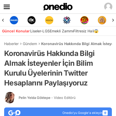
Güncel Konular
Liseler-LGS
Emekli Zammı
Filtresiz Hali😱
Haberler
Gündem
Koronavirüs Hakkında Bilgi Almak İsteyenl
Koronavirüs Hakkında Bilgi
Almak İsteyenler İçin Bilim
Kurulu Üyelerinin Twitter
Hesaplarını Paylaşıyoruz
Pelin Yelda Göktepe
- Video Editörü
Onedio’yu Google'a ekleyin