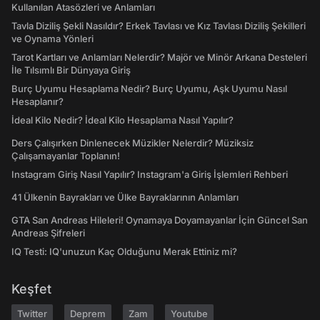
Kullanılan Atasözleri ve Anlamları
Tavla Diziliş Şekli Nasıldır? Erkek Tavlası ve Kız Tavlası Diziliş Şekilleri
ve Oynama Yönleri
Tarot Kartları ve Anlamları Nelerdir? Majör ve Minör Arkana Desteleri
İle Tılsımlı Bir Dünyaya Giriş
Burç Uyumu Hesaplama Nedir? Burç Uyumu, Aşk Uyumu Nasıl
Hesaplanır?
İdeal Kilo Nedir? İdeal Kilo Hesaplama Nasıl Yapılır?
Ders Çalışırken Dinlenecek Müzikler Nelerdir? Müziksiz
Çalışamayanlar Toplanın!
Instagram Giriş Nasıl Yapılır? Instagram'a Giriş İşlemleri Rehberi
41 Ülkenin Bayrakları ve Ülke Bayraklarının Anlamları
GTA San Andreas Hileleri! Oynamaya Doyamayanlar İçin Güncel San
Andreas Şifreleri
IQ Testi: IQ'unuzun Kaç Olduğunu Merak Ettiniz mi?
Keşfet
Twitter
Deprem
Zam
Youtube