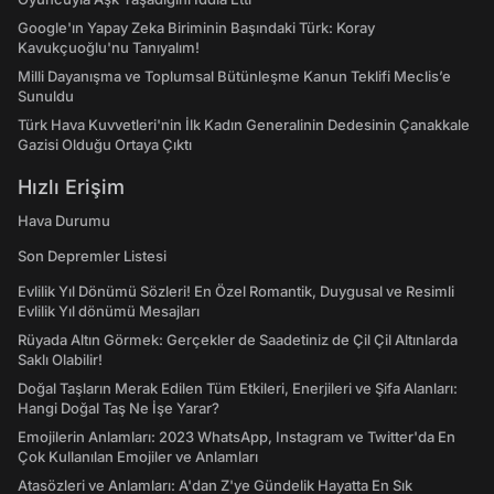
Google'ın Yapay Zeka Biriminin Başındaki Türk: Koray
Kavukçuoğlu'nu Tanıyalım!
Milli Dayanışma ve Toplumsal Bütünleşme Kanun Teklifi Meclis’e
Sunuldu
Türk Hava Kuvvetleri'nin İlk Kadın Generalinin Dedesinin Çanakkale
Gazisi Olduğu Ortaya Çıktı
Hızlı Erişim
Hava Durumu
Son Depremler Listesi
Evlilik Yıl Dönümü Sözleri! En Özel Romantik, Duygusal ve Resimli
Evlilik Yıl dönümü Mesajları
Rüyada Altın Görmek: Gerçekler de Saadetiniz de Çil Çil Altınlarda
Saklı Olabilir!
Doğal Taşların Merak Edilen Tüm Etkileri, Enerjileri ve Şifa Alanları:
Hangi Doğal Taş Ne İşe Yarar?
Emojilerin Anlamları: 2023 WhatsApp, Instagram ve Twitter'da En
Çok Kullanılan Emojiler ve Anlamları
Atasözleri ve Anlamları: A'dan Z'ye Gündelik Hayatta En Sık