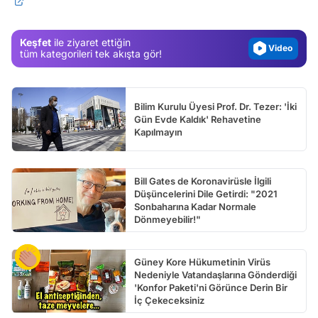
Magazin
Video
Keşfet
ile ziyaret ettiğin
Test
tüm kategorileri tek akışta gör!
Bilim Kurulu Üyesi Prof. Dr. Tezer: 'İki
Gün Evde Kaldık' Rehavetine
Kapılmayın
Bill Gates de Koronavirüsle İlgili
Düşüncelerini Dile Getirdi: "2021
Sonbaharına Kadar Normale
Dönmeyebilir!"
Güney Kore Hükumetinin Virüs
Nedeniyle Vatandaşlarına Gönderdiği
'Konfor Paketi'ni Görünce Derin Bir
İç Çekeceksiniz