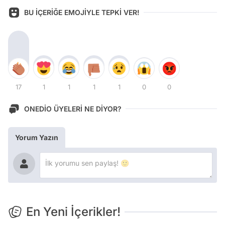
BU İÇERİĞE EMOJİYLE TEPKİ VER!
17
1
1
1
1
0
0
ONEDİO ÜYELERİ NE DİYOR?
Yorum Yazın
En Yeni İçerikler!