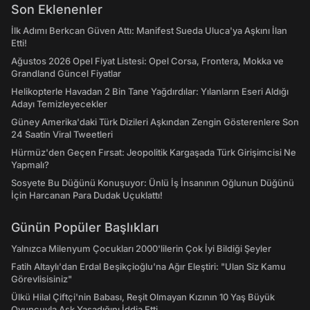
Son Eklenenler
İlk Adımı Berkcan Güven Attı: Manifest Sueda Uluca'ya Aşkını İlan
Etti!
Ağustos 2026 Opel Fiyat Listesi: Opel Corsa, Frontera, Mokka ve
Grandland Güncel Fiyatlar
Helikopterle Havadan 2 Bin Tane Yağdırdılar: Yılanların Eseri Aldığı
Adayı Temizleyecekler
Güney Amerika'daki Türk Dizileri Aşkından Zengin Gösterenlere Son
24 Saatin Viral Tweetleri
Hürmüz'den Geçen Fırsat: Jeopolitik Kargaşada Türk Girişimcisi Ne
Yapmalı?
Sosyete Bu Düğünü Konuşuyor: Ünlü İş İnsanının Oğlunun Düğünü
İçin Harcanan Para Dudak Uçuklattı!
Günün Popüler Başlıkları
Yalnızca Milenyum Çocukları 2000'lilerin Çok İyi Bildiği Şeyler
Fatih Altaylı'dan Erdal Beşikçioğlu'na Ağır Eleştiri: "Ulan Siz Kamu
Görevlisisiniz"
Ülkü Hilal Çiftçi'nin Babası, Reşit Olmayan Kızının 10 Yaş Büyük
Oyuncuyla Aşk Yaşadığını İddia Etti