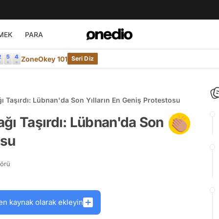
MEK
PARA
ZoneOkey 101
Seri Diz
ı Taşırdı: Lübnan'da Son Yılların En Geniş Protestosu
ğı Taşırdı: Lübnan'da Son
osu
törü
en kaynak olarak ekleyin