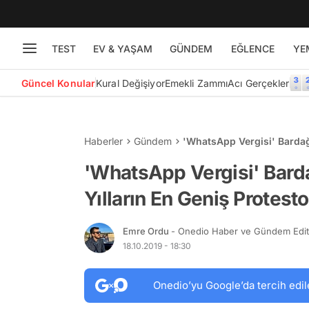
TEST
EV & YAŞAM
GÜNDEM
EĞLENCE
YE
Güncel Konular
Kural Değişiyor
Emekli Zammı
Acı Gerçekler
Haberler
Gündem
'WhatsApp Vergisi' Bardağ
'WhatsApp Vergisi' Barda
Yılların En Geniş Protest
Emre Ordu
- Onedio Haber ve Gündem Edi
18.10.2019 - 18:30
Onedio’yu Google’da tercih edil