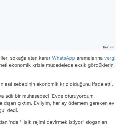
Reklam
ileri sokağa atan karar
WhatsApp
aramalarına
vergi
meti ekonomik krizle mücadelede eksik gördüklerini
ın asıl sebebinin ekonomik kriz olduğunu ifade etti.
ya adlı bir muhasebeci 'Evde oturuyordum,
de dışarı çıktım. Evliyim, her ay ödemem gereken ev
çu' dedi.
nı'nda 'Halk rejimi devirmek istiyor' sloganları