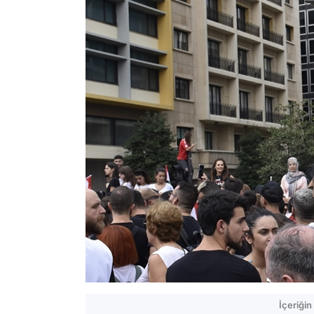
İçeriği