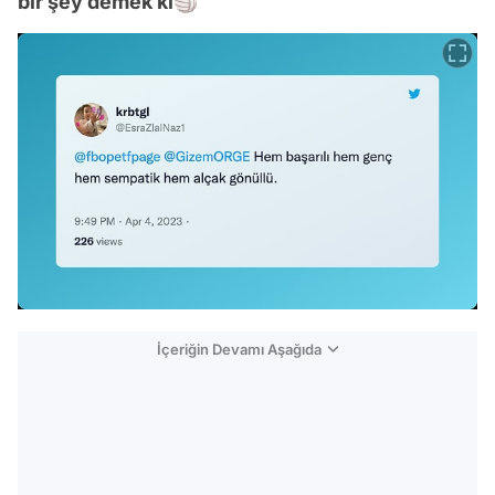
bir şey demek ki🏐
İçeriğin Devamı Aşağıda