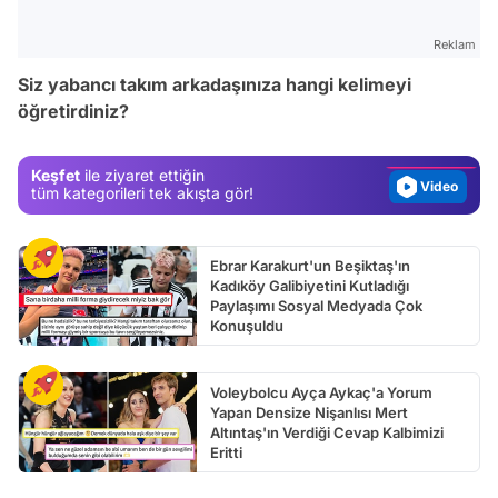
Video
Reklam
Test
Siz yabancı takım arkadaşınıza hangi kelimeyi
öğretirdiniz?
Gündem
Magazin
Keşfet
ile ziyaret ettiğin
Video
tüm kategorileri tek akışta gör!
Test
Ebrar Karakurt'un Beşiktaş'ın
Kadıköy Galibiyetini Kutladığı
Paylaşımı Sosyal Medyada Çok
Konuşuldu
Voleybolcu Ayça Aykaç'a Yorum
Yapan Densize Nişanlısı Mert
Altıntaş'ın Verdiği Cevap Kalbimizi
Eritti