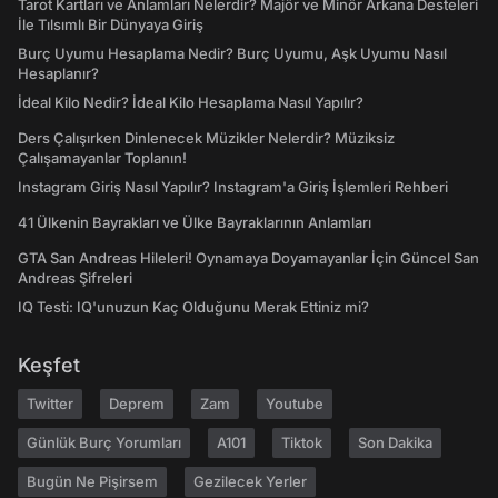
Tarot Kartları ve Anlamları Nelerdir? Majör ve Minör Arkana Desteleri
İle Tılsımlı Bir Dünyaya Giriş
Burç Uyumu Hesaplama Nedir? Burç Uyumu, Aşk Uyumu Nasıl
Hesaplanır?
İdeal Kilo Nedir? İdeal Kilo Hesaplama Nasıl Yapılır?
Ders Çalışırken Dinlenecek Müzikler Nelerdir? Müziksiz
Çalışamayanlar Toplanın!
Instagram Giriş Nasıl Yapılır? Instagram'a Giriş İşlemleri Rehberi
41 Ülkenin Bayrakları ve Ülke Bayraklarının Anlamları
GTA San Andreas Hileleri! Oynamaya Doyamayanlar İçin Güncel San
Andreas Şifreleri
IQ Testi: IQ'unuzun Kaç Olduğunu Merak Ettiniz mi?
Keşfet
Twitter
Deprem
Zam
Youtube
Günlük Burç Yorumları
A101
Tiktok
Son Dakika
Bugün Ne Pişirsem
Gezilecek Yerler