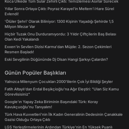
Koca Ülkede Tüm Sular Zehirli Çıktı: Temizlemesi Asırlar Sürecek
Yıllar Sonra Ortaya Çıktı: Poyraz Karayel'in Meltem'i Hare Sürel
Evlendi!
'Ölüler Şehri' Olarak Biliniyor: 1300 Kişinin Yaşadığı Şehirde 1,5
Milyon Mezar Var
Hiçbir Tuzak Onu Durduramıyordu: 3 Yıldır Çiftçilerin Baş Belası
Olan Kedi Yakalandı
Exxen'in Sevilen Dizisi Karma'dan Müjde: 2. Sezon Çekimleri
Resmen Başladı!
Eski Sevgilinin Düğününde Dj Olsan Hangi Şarkıyı Çalardın?
Günün Popüler Başlıkları
Yalnızca Milenyum Çocukları 2000'lilerin Çok İyi Bildiği Şeyler
Fatih Altaylı'dan Erdal Beşikçioğlu'na Ağır Eleştiri: "Ulan Siz Kamu
Görevlisisiniz"
Google'ın Yapay Zeka Biriminin Başındaki Türk: Koray
Kavukçuoğlu'nu Tanıyalım!
Türk Hava Kuvvetleri'nin İlk Kadın Generalinin Dedesinin Çanakkale
Gazisi Olduğu Ortaya Çıktı
LGS Yerleştirmelerinin Ardından Türkiye'nin En Yüksek Puanlı