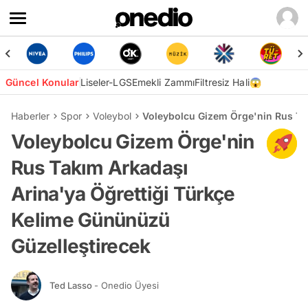
Güncel Konular
Liseler-LGS
Emekli Zammı
Filtresiz Hali😱
Haberler
Spor
Voleybol
Voleybolcu Gizem Örge'nin Rus Tak
Voleybolcu Gizem Örge'nin
Rus Takım Arkadaşı
Arina'ya Öğrettiği Türkçe
Kelime Gününüzü
Güzelleştirecek
Ted Lasso
- Onedio Üyesi