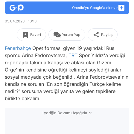
Onedio’yu Google'a ekleyin
05.04.2023 - 10:13
Favori
Yorum Yap
Paylaş
Fenerbahçe
Opet forması giyen 19 yaşındaki Rus
sporcu Arina Fedorovtseva,
TRT
Spor Yıldız'a verdiği
röportajda takım arkadaşı ve ablası olan Gizem
Örge'nin kendisine öğrettiği kelimeyi söylediği anlar
sosyal medyada çok beğenildi. Arina Fedorovtseva'nın
kendisine sorulan 'En son öğrendiğin Türkçe kelime
nedir?' sorusuna verdiği yanıta ve gelen tepkilere
birlikte bakalım.
İçeriğin Devamı Aşağıda