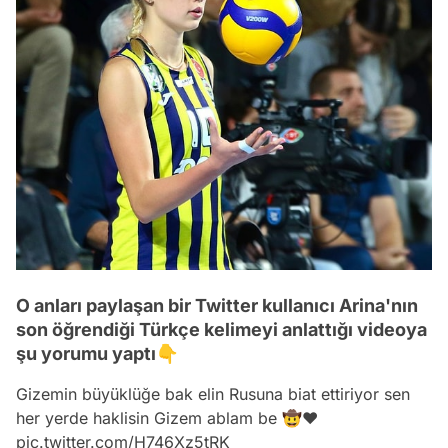
O anları paylaşan bir Twitter kullanıcı Arina'nın
son öğrendiği Türkçe kelimeyi anlattığı videoya
şu yorumu yaptı👇
Gizemin büyüklüğe bak elin Rusuna biat ettiriyor sen
her yerde haklisin Gizem ablam be 🤠❤️
pic.twitter.com/H746Xz5tRK