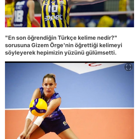
"En son öğrendiğin Türkçe kelime nedir?"
sorusuna Gizem Örge'nin öğrettiği kelimeyi
söyleyerek hepimizin yüzünü gülümsetti.