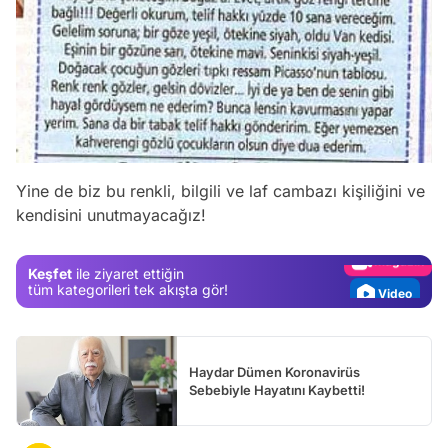
Video
Test
Yine de biz bu renkli, bilgili ve laf cambazı kişiliğini ve
kendisini unutmayacağız!
Gündem
Magazin
Keşfet
ile ziyaret ettiğin
Video
tüm kategorileri tek akışta gör!
Test
Haydar Dümen Koronavirüs
Sebebiyle Hayatını Kaybetti!