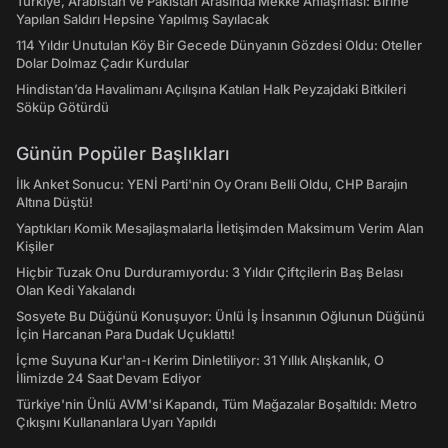
Türkiye, Arabistan ve Pakistan Arasında Mekke Anlaşması: Birine
Yapılan Saldırı Hepsine Yapılmış Sayılacak
114 Yıldır Unutulan Köy Bir Gecede Dünyanın Gözdesi Oldu: Oteller
Dolar Dolmaz Çadır Kurdular
Hindistan’da Havalimanı Açılışına Katılan Halk Peyzajdaki Bitkileri
Söküp Götürdü
Günün Popüler Başlıkları
İlk Anket Sonucu: YENİ Parti'nin Oy Oranı Belli Oldu, CHP Barajın
Altına Düştü!
Yaptıkları Komik Mesajlaşmalarla İletişimden Maksimum Verim Alan
Kişiler
Hiçbir Tuzak Onu Durduramıyordu: 3 Yıldır Çiftçilerin Baş Belası
Olan Kedi Yakalandı
Sosyete Bu Düğünü Konuşuyor: Ünlü İş İnsanının Oğlunun Düğünü
İçin Harcanan Para Dudak Uçuklattı!
İçme Suyuna Kur'an-ı Kerim Dinletiliyor: 31 Yıllık Alışkanlık, O
İlimizde 24 Saat Devam Ediyor
Türkiye'nin Ünlü AVM'si Kapandı, Tüm Mağazalar Boşaltıldı: Metro
Çıkışını Kullananlara Uyarı Yapıldı