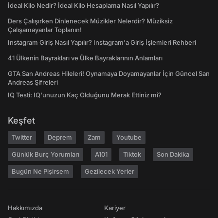
İdeal Kilo Nedir? İdeal Kilo Hesaplama Nasıl Yapılır?
Ders Çalışırken Dinlenecek Müzikler Nelerdir? Müziksiz
Çalışamayanlar Toplanın!
Instagram Giriş Nasıl Yapılır? Instagram'a Giriş İşlemleri Rehberi
41 Ülkenin Bayrakları ve Ülke Bayraklarının Anlamları
GTA San Andreas Hileleri! Oynamaya Doyamayanlar İçin Güncel San
Andreas Şifreleri
IQ Testi: IQ'unuzun Kaç Olduğunu Merak Ettiniz mi?
Keşfet
Twitter
Deprem
Zam
Youtube
Günlük Burç Yorumları
A101
Tiktok
Son Dakika
Bugün Ne Pişirsem
Gezilecek Yerler
Hakkımızda
Kariyer