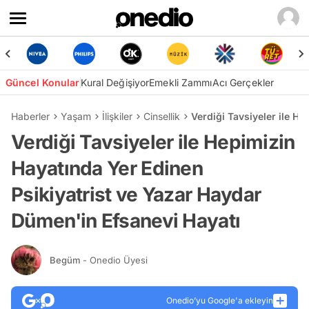
Güncel Konular
Kural Değişiyor
Emekli Zammı
Acı Gerçekler
Haberler
Yaşam
İlişkiler
Cinsellik
Verdiği Tavsiyeler ile H
Verdiği Tavsiyeler ile Hepimizin
Hayatında Yer Edinen
Psikiyatrist ve Yazar Haydar
Dümen'in Efsanevi Hayatı
Begüm
- Onedio Üyesi
Onedio’yu Google'a ekleyin