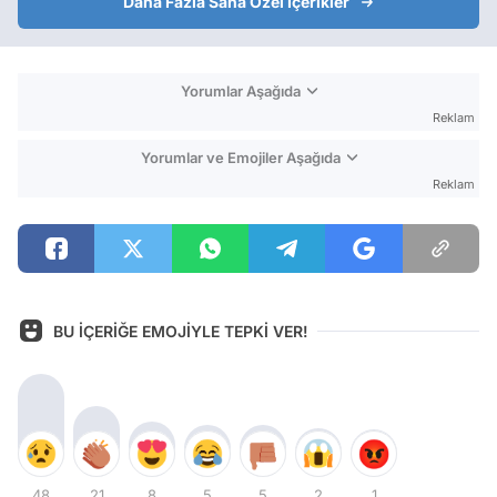
Daha Fazla Sana Özel İçerikler
Yorumlar Aşağıda
Reklam
Yorumlar ve Emojiler Aşağıda
Reklam
BU İÇERİĞE EMOJİYLE TEPKİ VER!
48
21
8
5
5
2
1