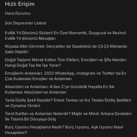
Hızlı Erişim
Hava Durumu
Son Depremler Listesi
Evlilik Yıl Dönümü Sözleri! En Özel Romantik, Duygusal ve Resimli
Evlilik Yıl dönümü Mesajları
Rüyada Altın Görmek: Gerçekler de Saadetiniz de Çil Çil Altınlarda
Saklı Olabilir!
Doğal Taşların Merak Edilen Tüm Etkileri, Enerjileri ve Şifa Alanları:
Hangi Doğal Taş Ne İşe Yarar?
Emojilerin Anlamları: 2023 WhatsApp, Instagram ve Twitter'da En
Çok Kullanılan Emojiler ve Anlamları
Atasözleri ve Anlamları: A'dan Z'ye Gündelik Hayatta En Sık
Kullanılan Atasözleri ve Anlamları
Tavla Diziliş Şekli Nasıldır? Erkek Tavlası ve Kız Tavlası Diziliş Şekilleri
ve Oynama Yönleri
Tarot Kartları ve Anlamları Nelerdir? Majör ve Minör Arkana Desteleri
İle Tılsımlı Bir Dünyaya Giriş
Burç Uyumu Hesaplama Nedir? Burç Uyumu, Aşk Uyumu Nasıl
Hesaplanır?