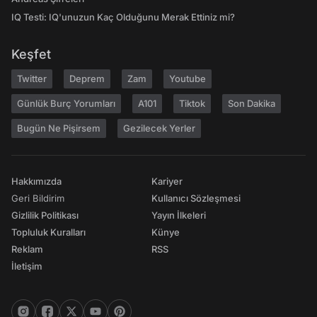
IQ Testi: IQ'unuzun Kaç Olduğunu Merak Ettiniz mi?
Keşfet
Twitter
Deprem
Zam
Youtube
Günlük Burç Yorumları
A101
Tiktok
Son Dakika
Bugün Ne Pişirsem
Gezilecek Yerler
Hakkımızda
Kariyer
Geri Bildirim
Kullanıcı Sözleşmesi
Gizlilik Politikası
Yayın İlkeleri
Topluluk Kuralları
Künye
Reklam
RSS
İletişim