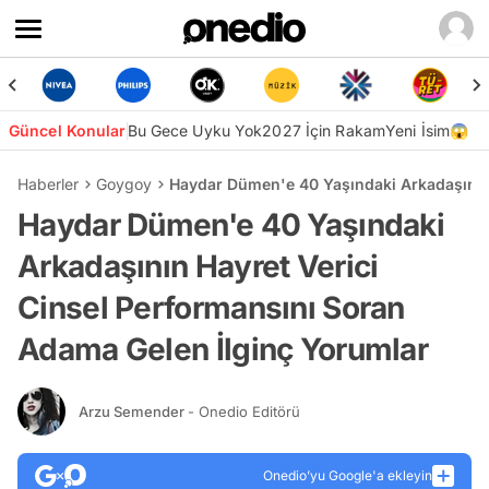
Güncel Konular
Bu Gece Uyku Yok
2027 İçin Rakam
Yeni İsim😱
Haberler
Goygoy
Haydar Dümen'e 40 Yaşındaki Arkadaşının 
Haydar Dümen'e 40 Yaşındaki
Arkadaşının Hayret Verici
Cinsel Performansını Soran
Adama Gelen İlginç Yorumlar
Arzu Semender
- Onedio Editörü
Onedio’yu Google'a ekleyin