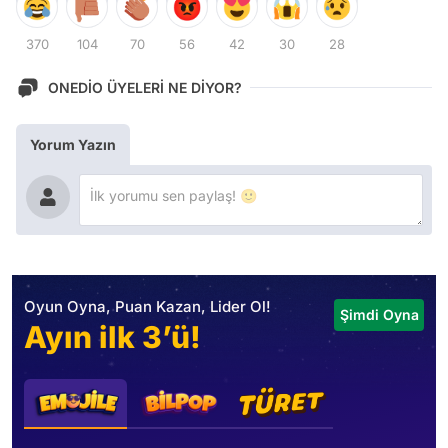
370
104
70
56
42
30
28
ONEDİO ÜYELERİ NE DİYOR?
Yorum Yazın
Oyun Oyna, Puan Kazan, Lider Ol!
Şimdi Oyna
Ayın ilk 3’ü!