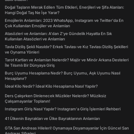
Doğal Taşların Merak Edilen Tüm Etkileri, Enerjileri ve Şifa Alanları:
Hangi Doğal Taş Ne İşe Yarar?
Emojilerin Anlamları: 2023 WhatsApp, Instagram ve Twitter'da En
Çok Kullanılan Emojiler ve Anlamları
Atasözleri ve Anlamları: A'dan Z'ye Gündelik Hayatta En Sık
Kullanılan Atasözleri ve Anlamları
Tavla Diziliş Şekli Nasıldır? Erkek Tavlası ve Kız Tavlası Diziliş Şekilleri
ve Oynama Yönleri
Tarot Kartları ve Anlamları Nelerdir? Majör ve Minör Arkana Desteleri
İle Tılsımlı Bir Dünyaya Giriş
Burç Uyumu Hesaplama Nedir? Burç Uyumu, Aşk Uyumu Nasıl
Hesaplanır?
İdeal Kilo Nedir? İdeal Kilo Hesaplama Nasıl Yapılır?
Ders Çalışırken Dinlenecek Müzikler Nelerdir? Müziksiz
Çalışamayanlar Toplanın!
Instagram Giriş Nasıl Yapılır? Instagram'a Giriş İşlemleri Rehberi
41 Ülkenin Bayrakları ve Ülke Bayraklarının Anlamları
GTA San Andreas Hileleri! Oynamaya Doyamayanlar İçin Güncel San
Andreas Şifreleri