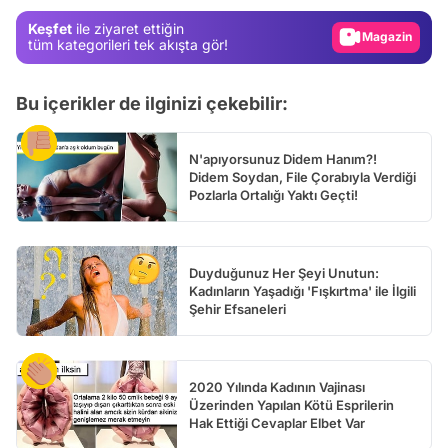
Magazin
Keşfet
ile ziyaret ettiğin
Video
tüm kategorileri tek akışta gör!
Test
Bu içerikler de ilginizi çekebilir:
N'apıyorsunuz Didem Hanım?!
Didem Soydan, File Çorabıyla Verdiği
Pozlarla Ortalığı Yaktı Geçti!
Duyduğunuz Her Şeyi Unutun:
Kadınların Yaşadığı 'Fışkırtma' ile İlgili
Şehir Efsaneleri
2020 Yılında Kadının Vajinası
Üzerinden Yapılan Kötü Esprilerin
Hak Ettiği Cevaplar Elbet Var