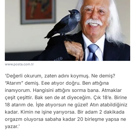
www.posta.com.tr
'Değerli okurum, zaten adını koymuş. Ne demiş?
“Atarım” demiş. Eee atıyor doğru. Ben attığına
inanıyorum. Hangisini attığını sorma bana. Atmaklar
çeşit çeşittir. Bak sen de at diyeceğim. Çık 18’e. Birine
18 atarım de. İşte atıyorsun ne güzel! Atın atabildiğiniz
Video
kadar. Kimin ne işine yarıyorsa. Bir adam 2 dakikada
Test
orgazm oluyorsa sabaha kadar 20 birleşme yapsa ne
yazar.'
Gündem