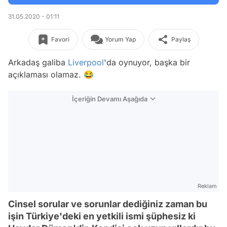
31.05.2020 - 01:11
Favori
Yorum Yap
Paylaş
Arkadaş galiba
Liverpool
'da oynuyor, başka bir
açıklaması olamaz. 😂
İçeriğin Devamı Aşağıda
Reklam
Cinsel sorular ve sorunlar dediğiniz zaman bu
işin Türkiye'deki en yetkili ismi şüphesiz ki