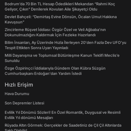
Bodrum’da 70 Bin TL Hesap Ödedikleri Mekandan “Rahmi Koç
Geliyor, Çıkın” Denilerek Kovulan Aile Şikayetçi Oldu
Devlet Bahçeli: “Demirtaş Evine Dönsün, Öcalan Umut Hakkına
Kavuşsun”
Zincirleme Rüşvet İddiası: Özgür Özel ve Veli Ağbaba’nın
Dokunulmazlığını Kaldırmak İçin Fezleke Hazırlandı
Bilim İnsanları, Ay Üzerinde Hızla İlerleyen 20'den Fazla Dev UFO'yu
Tespit Ettikten Sonra Uyarı Yayınladı
Milli Dayanışma ve Toplumsal Bütünleşme Kanun Teklifi Meclis’e
Sunuldu
Özge Özpirinçci İddialarıyla Gündem Olan Kübra Süzgün
Cumhurbaşkanı Erdoğan'dan Yardım İstedi
Hızlı Erişim
Hava Durumu
Son Depremler Listesi
Evlilik Yıl Dönümü Sözleri! En Özel Romantik, Duygusal ve Resimli
Evlilik Yıl dönümü Mesajları
Rüyada Altın Görmek: Gerçekler de Saadetiniz de Çil Çil Altınlarda
Saklı Olabilir!