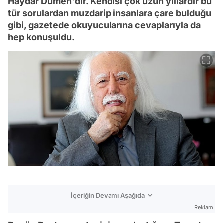
Haydar Dümen'dir. Kendisi çok uzun yıllardır bu
tür sorulardan muzdarip insanlara çare bulduğu
gibi, gazetede okuyucularına cevaplarıyla da
hep konuşuldu.
İçeriğin Devamı Aşağıda
Reklam