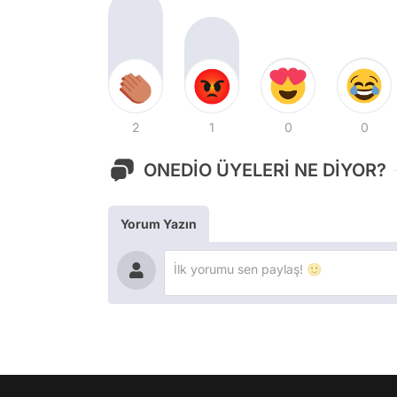
2
1
0
0
ONEDİO ÜYELERİ NE DİYOR?
Yorum Yazın