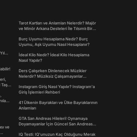
Tarot Kartları ve Anlamları Nelerdir? Majör
ve Minör Arkana Desteleri İle Tılsımlı Bir
Dünyaya Giriş
Burç Uyumu Hesaplama Nedir? Burç
Uyumu, Aşk Uyumu Nasıl Hesaplanır?
Yıl
İdeal Kilo Nedir? İdeal Kilo Hesaplama
Nasıl Yapılır?
abilir!
Ders Çalışırken Dinlenecek Müzikler
Nelerdir? Müziksiz Çalışamayanlar
eri,
Toplanın!
l Taş
Instagram Giriş Nasıl Yapılır? Instagram'a
Giriş İşlemleri Rehberi
,
nılan
41 Ülkenin Bayrakları ve Ülke Bayraklarının
Anlamları
GTA San Andreas Hileleri! Oynamaya
Doyamayanlar İçin Güncel San Andreas
ası ve
Şifreleri
IQ Testi: IQ'unuzun Kaç Olduğunu Merak