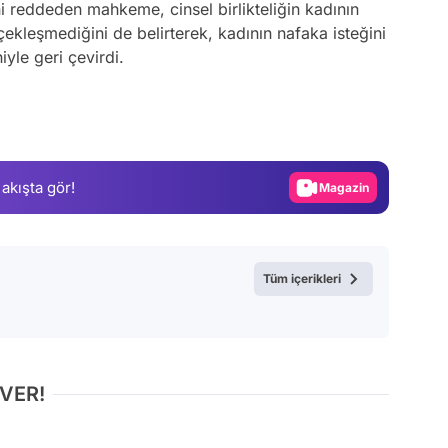
ini reddeden mahkeme, cinsel birlikteliğin kadının
çekleşmediğini de belirterek, kadının nafaka isteğini
yle geri çevirdi.
Video
Test
Gündem
Magazin
 akışta gör!
Video
Test
Tüm içerikleri
 VER!