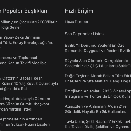
 Popüler Başlıkları
Hızlı Erişim
 Milenyum Çocukları 2000'lilerin
Hava Durumu
ildiği Şeyler
Son Depremler Listesi
n Yapay Zeka Biriminin
ki Türk: Koray Kavukçuoğlu'nu
Evlilik Yıl Dönümü Sözleri! En Özel
m!
Romantik, Duygusal ve Resimli Evlilik 
dönümü Mesajları
yanışma ve Toplumsal
Rüyada Altın Görmek: Gerçekler de
me Kanun Teklifi Meclis’e
Saadetiniz de Çil Çil Altınlarda Saklı Ol
Doğal Taşların Merak Edilen Tüm Etkil
l Çiftçi'nin Babası, Reşit
Enerjileri ve Şifa Alanları: Hangi Doğa
 Kızının 10 Yaş Büyük Oyuncuyla
Ne İşe Yarar?
ığını İddia Etti
Emojilerin Anlamları: 2023 WhatsApp
Instagram ve Twitter'da En Çok Kulla
irinçci İddialarıyla Gündem
Emojiler ve Anlamları
bra Süzgün Cumhurbaşkanı
Atasözleri ve Anlamları: A'dan Z'ye
dan Yardım İstedi
Gündelik Hayatta En Sık Kullanılan
Atasözleri ve Anlamları
eştirmelerinin Ardından
Tavla Diziliş Şekli Nasıldır? Erkek Tavl
nin En Yüksek Puanlı Liseleri
Kız Tavlası Diziliş Şekilleri ve Oynama
du