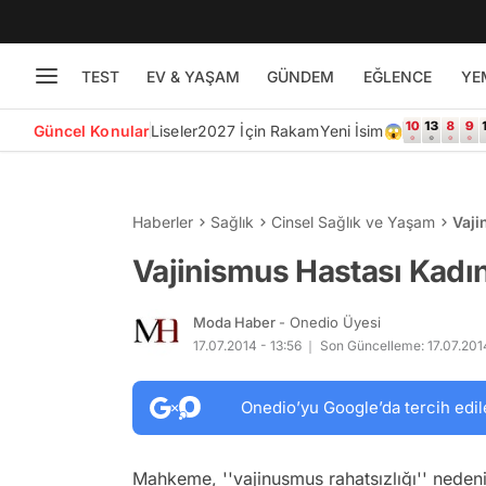
TEST
EV & YAŞAM
GÜNDEM
EĞLENCE
YE
Güncel Konular
Liseler
2027 İçin Rakam
Yeni İsim😱
Haberler
Sağlık
Cinsel Sağlık ve Yaşam
Vaji
Vajinismus Hastası Kadı
Moda Haber
- Onedio Üyesi
17.07.2014 - 13:56
Son Güncelleme: 17.07.2014
Onedio’yu Google’da tercih edil
Mahkeme, ''vajinusmus rahatsızlığı'' nedeni