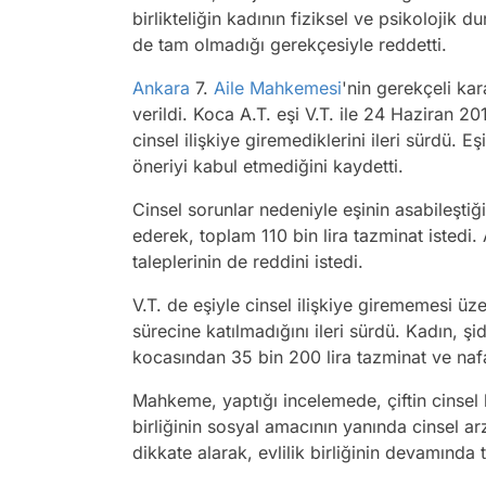
birlikteliğin kadının fiziksel ve psikolojik d
de tam olmadığı gerekçesiyle reddetti.
Ankara
7.
Aile Mahkemesi
'nin gerekçeli ka
verildi. Koca A.T. eşi V.T. ile 24 Haziran 2
cinsel ilişkiye giremediklerini ileri sürdü. E
öneriyi kabul etmediğini kaydetti.
Cinsel sorunlar nedeniyle eşinin asabileştiğ
ederek, toplam 110 bin lira tazminat istedi.
taleplerinin de reddini istedi.
V.T. de eşiyle cinsel ilişkiye girememesi ü
sürecine katılmadığını ileri sürdü. Kadın, şi
kocasından 35 bin 200 lira tazminat ve naf
Mahkeme, yaptığı incelemede, çiftin cinsel b
birliğinin sosyal amacının yanında cinsel a
dikkate alarak, evlilik birliğinin devamında