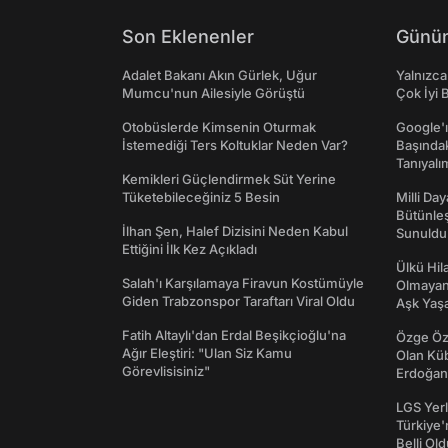
Son Eklenenler
Günün
Adalet Bakanı Akın Gürlek, Uğur
Yalnızca
Mumcu'nun Ailesiyle Görüştü
Çok İyi B
Otobüslerde Kimsenin Oturmak
Google'ı
İstemediği Ters Koltuklar Neden Var?
Başında
Tanıyalı
Kemikleri Güçlendirmek Süt Yerine
Tüketebileceğiniz 5 Besin
Milli Da
Bütünleş
İlhan Şen, Halef Dizisini Neden Kabul
Sunuldu
Ettiğini İlk Kez Açıkladı
Ülkü Hila
Salah'ı Karşılamaya Firavun Kostümüyle
Olmayan
Giden Trabzonspor Taraftarı Viral Oldu
Aşk Yaşad
Fatih Altaylı'dan Erdal Beşikçioğlu'na
Özge Özp
Ağır Eleştiri: "Ulan Siz Kamu
Olan Kü
Görevlisisiniz"
Erdoğan'
LGS Yerl
Türkiye'
Belli Ol