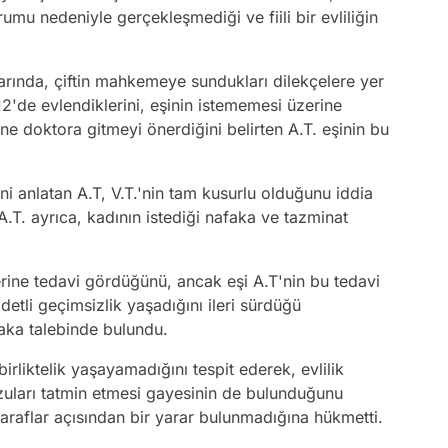
urumu nedeniyle gerçekleşmediği ve fiili bir evliliğin
rarında, çiftin mahkemeye sundukları dilekçelere yer
012'de evlendiklerini, eşinin istememesi üzerine
şine doktora gitmeyi önerdiğini belirten A.T. eşinin bu
ini anlatan A.T, V.T.'nin tam kusurlu olduğunu iddia
 A.T. ayrıca, kadının istediği nafaka ve tazminat
zerine tedavi gördüğünü, ancak eşi A.T'nin bu tedavi
ddetli geçimsizlik yaşadığını ileri sürdüğü
aka talebinde bulundu.
irliktelik yaşayamadığını tespit ederek, evlilik
rzuları tatmin etmesi gayesinin de bulunduğunu
 taraflar açısından bir yarar bulunmadığına hükmetti.