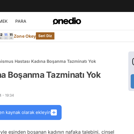
MEK
PARA
Zone Okey
Seri Diz
nismus Hastası Kadına Boşanma Tazminatı Yok
na Boşanma Tazminatı Yok
 - 19:34
en kaynak olarak ekleyin
yle eşinden boşanan kadının nafaka talebini, cinsel