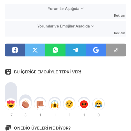
Yorumlar Aşağıda
Reklam
Yorumlar ve Emojiler Aşağıda
Reklam
BU İÇERİĞE EMOJİYLE TEPKİ VER!
17
3
1
1
1
1
0
ONEDİO ÜYELERİ NE DİYOR?