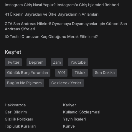
Instagram Giriş Nasıl Yapılır? Instagram'a Giriş İşlemleri Rehberi
41 Ülkenin Bayrakları ve Ülke Bayraklarının Anlamları
GTA San Andreas Hileleri! Oynamaya Doyamayanlar İçin Güncel San
Andreas Şifreleri
IQ Testi: IQ'unuzun Kaç Olduğunu Merak Ettiniz mi?
Keşfet
Twitter
Deprem
Zam
Youtube
Günlük Burç Yorumları
A101
Tiktok
Son Dakika
Bugün Ne Pişirsem
Gezilecek Yerler
Hakkımızda
Kariyer
Geri Bildirim
Kullanıcı Sözleşmesi
Gizlilik Politikası
Yayın İlkeleri
Topluluk Kuralları
Künye