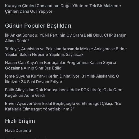
Kuruyan Çimleri Canlandıran Doğal Yöntem: Tek Bir Malzeme
Çimleri Daha Gür Yapıyor
Günün Popüler Başlıkları
İlk Anket Sonucu: YENİ Parti'nin Oy Oranı Belli Oldu, CHP Barajın
Altına Düştü!
Türkiye, Arabistan ve Pakistan Arasında Mekke Anlaşması: Birine
Yapılan Saldırı Hepsine Yapılmış Sayılacak
Hasan Can Kaya’nın Konuşanlar Programına Katılan Seyirci
Gözaltına Alınıp Sınır Dışı Edildi
İçme Suyuna Kur'an-ı Kerim Dinletiliyor: 31 Yıllık Alışkanlık, O
İlimizde 24 Saat Devam Ediyor
Fatih Altaylı’dan Çok Konuşulacak İddia: ROK İtirafçı Oldu Cem
Küçük’ün Adını Verdi
Enver Aysever'den Erdal Beşikçioğlu ve Etimesgut Çıkışı: “Bu
Kafalarla Etimesgut Yönetilebilir mi?”
Hızlı Erişim
Hava Durumu