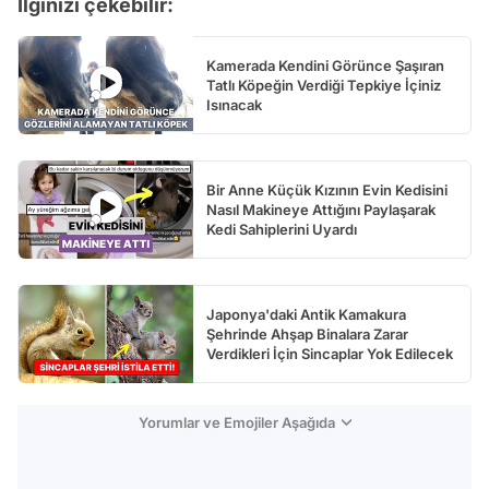
İlginizi çekebilir:
Kamerada Kendini Görünce Şaşıran
Tatlı Köpeğin Verdiği Tepkiye İçiniz
Isınacak
Bir Anne Küçük Kızının Evin Kedisini
Nasıl Makineye Attığını Paylaşarak
Kedi Sahiplerini Uyardı
Japonya'daki Antik Kamakura
Şehrinde Ahşap Binalara Zarar
Verdikleri İçin Sincaplar Yok Edilecek
Yorumlar ve Emojiler Aşağıda