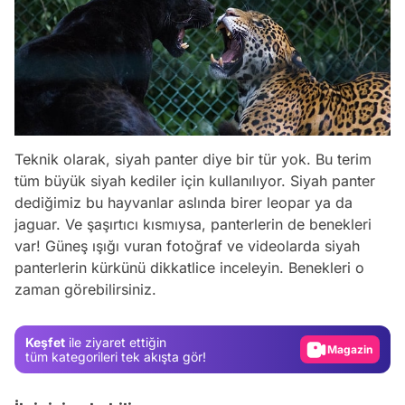
Teknik olarak, siyah panter diye bir tür yok. Bu terim
tüm büyük siyah kediler için kullanılıyor. Siyah panter
dediğimiz bu hayvanlar aslında birer leopar ya da
jaguar. Ve şaşırtıcı kısmıysa, panterlerin de benekleri
Video
var! Güneş ışığı vuran fotoğraf ve videolarda siyah
panterlerin kürkünü dikkatlice inceleyin. Benekleri o
Test
zaman görebilirsiniz.
Gündem
Magazin
Keşfet
ile ziyaret ettiğin
tüm kategorileri tek akışta gör!
Video
Test