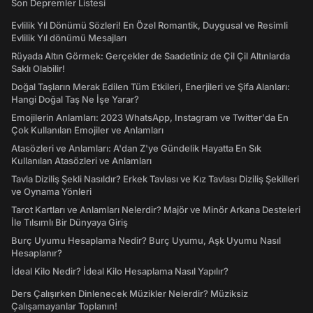
Son Depremler Listesi
Evlilik Yıl Dönümü Sözleri! En Özel Romantik, Duygusal ve Resimli
Evlilik Yıl dönümü Mesajları
Rüyada Altın Görmek: Gerçekler de Saadetiniz de Çil Çil Altınlarda
Saklı Olabilir!
Doğal Taşların Merak Edilen Tüm Etkileri, Enerjileri ve Şifa Alanları:
Hangi Doğal Taş Ne İşe Yarar?
Emojilerin Anlamları: 2023 WhatsApp, Instagram ve Twitter'da En
Çok Kullanılan Emojiler ve Anlamları
Atasözleri ve Anlamları: A'dan Z'ye Gündelik Hayatta En Sık
Kullanılan Atasözleri ve Anlamları
Tavla Diziliş Şekli Nasıldır? Erkek Tavlası ve Kız Tavlası Diziliş Şekilleri
ve Oynama Yönleri
Tarot Kartları ve Anlamları Nelerdir? Majör ve Minör Arkana Desteleri
İle Tılsımlı Bir Dünyaya Giriş
Burç Uyumu Hesaplama Nedir? Burç Uyumu, Aşk Uyumu Nasıl
Hesaplanır?
İdeal Kilo Nedir? İdeal Kilo Hesaplama Nasıl Yapılır?
Ders Çalışırken Dinlenecek Müzikler Nelerdir? Müziksiz
Çalışamayanlar Toplanın!