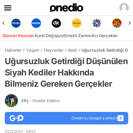
Güncel Konular
Kural Değişiyor
Emekli Zammı
Acı Gerçekler
Haberler
Yaşam
Hayvanlar
Kedi
Uğursuzluk Getirdiği Düş
Uğursuzluk Getirdiği Düşünülen
Siyah Kediler Hakkında
Bilmeniz Gereken Gerçekler
Effy
- Onedio Editörü
Onedio’yu Google'a ekleyin
23.12.2023 - 09:01