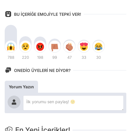
BU İÇERİĞE EMOJİYLE TEPKİ VER!
788
220
198
99
47
33
30
ONEDİO ÜYELERİ NE DİYOR?
Yorum Yazın
En Yeni İçerikler!