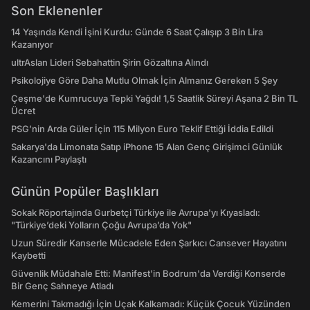
Son Eklenenler
14 Yaşında Kendi İşini Kurdu: Günde 6 Saat Çalışıp 3 Bin Lira
Kazanıyor
ultrAslan Lideri Sebahattin Şirin Gözaltına Alındı
Psikolojiye Göre Daha Mutlu Olmak İçin Almanız Gereken 5 Şey
Çeşme'de Kumrucuya Tepki Yağdı! 1,5 Saatlik Süreyi Aşana 2 Bin TL
Ücret
PSG’nin Arda Güler İçin 115 Milyon Euro Teklif Ettiği İddia Edildi
Sakarya'da Limonata Satıp iPhone 15 Alan Genç Girişimci Günlük
Kazancını Paylaştı
Günün Popüler Başlıkları
Sokak Röportajında Gurbetçi Türkiye ile Avrupa'yı Kıyasladı:
"Türkiye’deki Yolların Çoğu Avrupa’da Yok"
Uzun Süredir Kanserle Mücadele Eden Şarkıcı Cansever Hayatını
Kaybetti
Güvenlik Müdahale Etti: Manifest'in Bodrum'da Verdiği Konserde
Bir Genç Sahneye Atladı
Kemerini Takmadığı İçin Uçak Kalkamadı: Küçük Çocuk Yüzünden