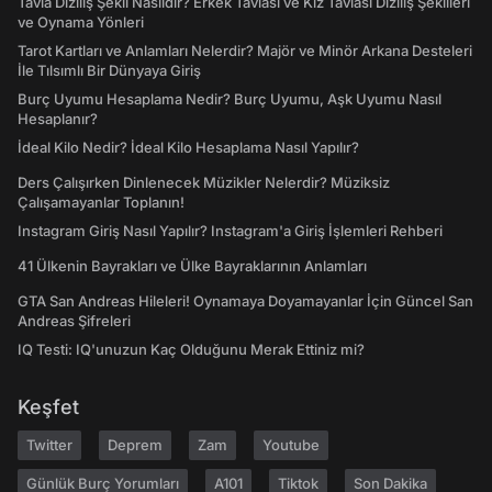
Tavla Diziliş Şekli Nasıldır? Erkek Tavlası ve Kız Tavlası Diziliş Şekilleri
ve Oynama Yönleri
Tarot Kartları ve Anlamları Nelerdir? Majör ve Minör Arkana Desteleri
İle Tılsımlı Bir Dünyaya Giriş
Burç Uyumu Hesaplama Nedir? Burç Uyumu, Aşk Uyumu Nasıl
Hesaplanır?
İdeal Kilo Nedir? İdeal Kilo Hesaplama Nasıl Yapılır?
Ders Çalışırken Dinlenecek Müzikler Nelerdir? Müziksiz
Çalışamayanlar Toplanın!
Instagram Giriş Nasıl Yapılır? Instagram'a Giriş İşlemleri Rehberi
41 Ülkenin Bayrakları ve Ülke Bayraklarının Anlamları
GTA San Andreas Hileleri! Oynamaya Doyamayanlar İçin Güncel San
Andreas Şifreleri
IQ Testi: IQ'unuzun Kaç Olduğunu Merak Ettiniz mi?
Keşfet
Twitter
Deprem
Zam
Youtube
Günlük Burç Yorumları
A101
Tiktok
Son Dakika