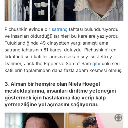
Pichushkin evinde bir
satranç
tahtası bulunduruyordu
ve insanları öldürdüğü tarihleri bu karelere yazıyordu.
Tutuklandığında 49 cinayetten yargılanmıştı ama
satranç tahtasının 61 karesi doluydu! Pichushkin'i en
ürkütücü seri katiller arasına sokan şey ise Jeffrey
Dahmer, Jack the Ripper ve Son of Sam
gibi
ünlü seri
katillerin toplamından daha fazla adam kesmesi olmuş.
3. Alman bir hemşire olan Niels Hoegel
meslektaşlarına, insanları diriltme yeteneğini
göstermek için hastalarına ilaç verip kalp
yetmezliğine yol açmasını sağlıyordu.