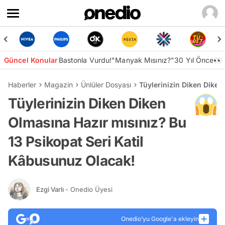
Güncel Konular
Bastonla Vurdu!
"Manyak Mısınız?"
30 Yıl Önce👀
Haberler
Magazin
Ünlüler Dosyası
Tüylerinizin Diken Diken
Tüylerinizin Diken Diken
Olmasına Hazır mısınız? Bu
13 Psikopat Seri Katil
Kâbusunuz Olacak!
Ezgi Varlı
- Onedio Üyesi
Onedio’yu Google'a ekleyin