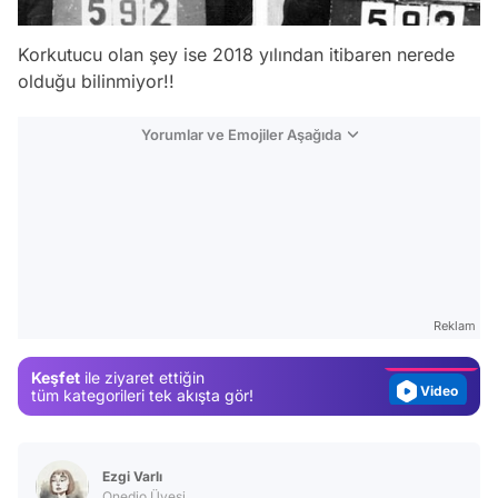
Korkutucu olan şey ise 2018 yılından itibaren nerede
olduğu bilinmiyor!!
Yorumlar ve Emojiler Aşağıda
Video
Test
Gündem
Reklam
Magazin
Keşfet
ile ziyaret ettiğin
Video
tüm kategorileri tek akışta gör!
Test
Ezgi Varlı
Onedio Üyesi