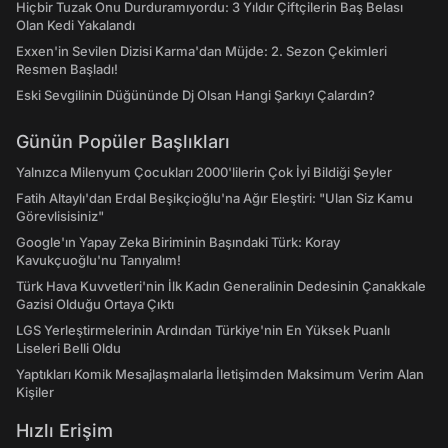
Hiçbir Tuzak Onu Durduramıyordu: 3 Yıldır Çiftçilerin Baş Belası
Olan Kedi Yakalandı
Exxen'in Sevilen Dizisi Karma'dan Müjde: 2. Sezon Çekimleri
Resmen Başladı!
Eski Sevgilinin Düğününde Dj Olsan Hangi Şarkıyı Çalardın?
Günün Popüler Başlıkları
Yalnızca Milenyum Çocukları 2000'lilerin Çok İyi Bildiği Şeyler
Fatih Altaylı'dan Erdal Beşikçioğlu'na Ağır Eleştiri: "Ulan Siz Kamu
Görevlisisiniz"
Google'ın Yapay Zeka Biriminin Başındaki Türk: Koray
Kavukçuoğlu'nu Tanıyalım!
Türk Hava Kuvvetleri'nin İlk Kadın Generalinin Dedesinin Çanakkale
Gazisi Olduğu Ortaya Çıktı
LGS Yerleştirmelerinin Ardından Türkiye'nin En Yüksek Puanlı
Liseleri Belli Oldu
Yaptıkları Komik Mesajlaşmalarla İletişimden Maksimum Verim Alan
Kişiler
Hızlı Erişim