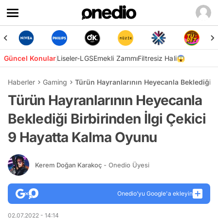
Güncel Konular
Liseler-LGS
Emekli Zammı
Filtresiz Hali😱
Haberler
Gaming
Türün Hayranlarının Heyecanla Beklediği B
Türün Hayranlarının Heyecanla
Beklediği Birbirinden İlgi Çekici
9 Hayatta Kalma Oyunu
Kerem Doğan Karakoç
- Onedio Üyesi
Onedio’yu Google'a ekleyin
02.07.2022 - 14:14