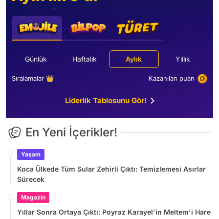
Günlük
Haftalık
Aylık
Yıllık
Sıralamalar 👑
Kazanılan puan
Liderlik Tablosunu Gör!
En Yeni İçerikler!
Yaşam
Koca Ülkede Tüm Sular Zehirli Çıktı: Temizlemesi Asırlar
Sürecek
Magazin
Yıllar Sonra Ortaya Çıktı: Poyraz Karayel'in Meltem'i Hare