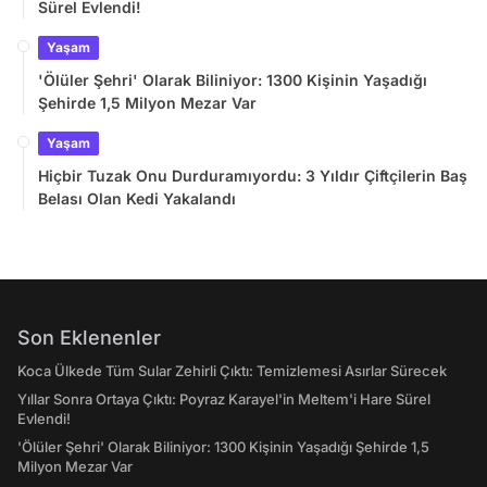
Sürel Evlendi!
Yaşam
'Ölüler Şehri' Olarak Biliniyor: 1300 Kişinin Yaşadığı
Şehirde 1,5 Milyon Mezar Var
Yaşam
Hiçbir Tuzak Onu Durduramıyordu: 3 Yıldır Çiftçilerin Baş
Belası Olan Kedi Yakalandı
Son Eklenenler
Koca Ülkede Tüm Sular Zehirli Çıktı: Temizlemesi Asırlar Sürecek
Yıllar Sonra Ortaya Çıktı: Poyraz Karayel'in Meltem'i Hare Sürel
Evlendi!
'Ölüler Şehri' Olarak Biliniyor: 1300 Kişinin Yaşadığı Şehirde 1,5
Milyon Mezar Var