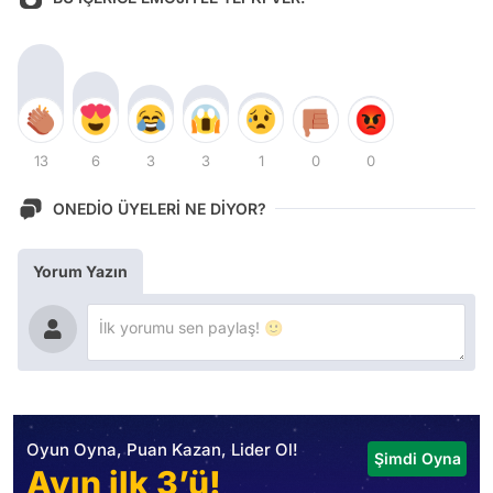
13
6
3
3
1
0
0
ONEDİO ÜYELERİ NE DİYOR?
Yorum Yazın
Oyun Oyna, Puan Kazan, Lider Ol!
Şimdi Oyna
Ayın ilk 3’ü!