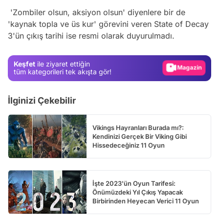
Video
'Zombiler olsun, aksiyon olsun' diyenlere bir de
Test
'kaynak topla ve üs kur' görevini veren State of Decay
3'ün çıkış tarihi ise resmi olarak duyurulmadı.
Gündem
Magazin
Keşfet
ile ziyaret ettiğin
Video
tüm kategorileri tek akışta gör!
Test
İlginizi Çekebilir
Vikings Hayranları Burada mı?:
Kendinizi Gerçek Bir Viking Gibi
Hissedeceğiniz 11 Oyun
İşte 2023'ün Oyun Tarifesi:
Önümüzdeki Yıl Çıkış Yapacak
Birbirinden Heyecan Verici 11 Oyun