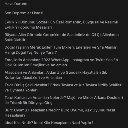
Hava Durumu
Son Depremler Listesi
Evlilik Yıl Dönümü Sözleri! En Özel Romantik, Duygusal ve Resimli
Evlilik Yıl dönümü Mesajları
Rüyada Altın Görmek: Gerçekler de Saadetiniz de Çil Çil Altınlarda
Saklı Olabilir!
Doğal Taşların Merak Edilen Tüm Etkileri, Enerjileri ve Şifa Alanları:
Hangi Doğal Taş Ne İşe Yarar?
Emojilerin Anlamları: 2023 WhatsApp, Instagram ve Twitter'da En
Çok Kullanılan Emojiler ve Anlamları
Atasözleri ve Anlamları: A'dan Z'ye Gündelik Hayatta En Sık
Kullanılan Atasözleri ve Anlamları
Tavla Diziliş Şekli Nasıldır? Erkek Tavlası ve Kız Tavlası Diziliş Şekilleri
ve Oynama Yönleri
Tarot Kartları ve Anlamları Nelerdir? Majör ve Minör Arkana Desteleri
İle Tılsımlı Bir Dünyaya Giriş
Burç Uyumu Hesaplama Nedir? Burç Uyumu, Aşk Uyumu Nasıl
Hesaplanır?
İdeal Kilo Nedir? İdeal Kilo Hesaplama Nasıl Yapılır?