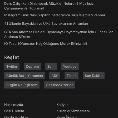
Ders Çalışırken Dinlenecek Müzikler Nelerdir? Müziksiz
Çalışamayanlar Toplanın!
Instagram Giriş Nasıl Yapılır? Instagram'a Giriş İşlemleri Rehberi
41 Ülkenin Bayrakları ve Ülke Bayraklarının Anlamları
GTA San Andreas Hileleri! Oynamaya Doyamayanlar İçin Güncel San
Andreas Şifreleri
IQ Testi: IQ'unuzun Kaç Olduğunu Merak Ettiniz mi?
Keşfet
Twitter
Deprem
Zam
Youtube
Günlük Burç Yorumları
A101
Tiktok
Son Dakika
Bugün Ne Pişirsem
Gezilecek Yerler
Hakkımızda
Kariyer
Geri Bildirim
Kullanıcı Sözleşmesi
Gizlilik Politikası
Yayın İlkeleri