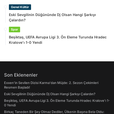
Genel Kültür
Eski Sevgilinin Düğününde Dj Olsan Hangi Şarkıyı
Çalardın?
Spor
Beşiktaş, UEFA Avrupa Ligi 3. Ön Eleme Turunda Hradec
Kralove'ı 1-0 Yendi
Son Eklenenler
Exxen'in Sevilen Dizisi Karma'dan Müjde: 2. Sezon Çekimleri
Resmen Başladı!
Eski Sevgilinin Düğününde Dj Olsan Hangi Şarkıyı Çalardın?
Beşiktaş, UEFA Avrupa Ligi 3. Ön Eleme Turunda Hradec Kralove'ı 1-
0 Yendi
Birkaç Taneden Bir Şey Olmaz Dediler, Ülkenin Başına Bela Oldu: