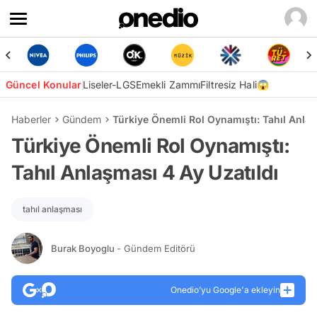
Güncel Konular
Liseler-LGS
Emekli Zammı
Filtresiz Hali😱
Haberler
Gündem
Türkiye Önemli Rol Oynamıştı: Tahıl Anlaş
Türkiye Önemli Rol Oynamıştı:
Tahıl Anlaşması 4 Ay Uzatıldı
tahıl anlaşması
Burak Boyoglu
- Gündem Editörü
Onedio’yu Google'a ekleyin