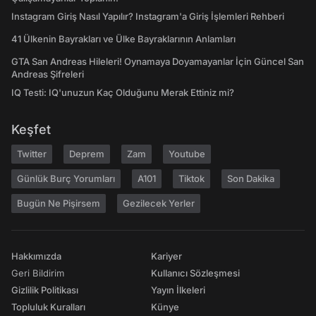
Instagram Giriş Nasıl Yapılır? Instagram'a Giriş İşlemleri Rehberi
41 Ülkenin Bayrakları ve Ülke Bayraklarının Anlamları
GTA San Andreas Hileleri! Oynamaya Doyamayanlar İçin Güncel San
Andreas Şifreleri
IQ Testi: IQ'unuzun Kaç Olduğunu Merak Ettiniz mi?
Keşfet
Twitter
Deprem
Zam
Youtube
Günlük Burç Yorumları
A101
Tiktok
Son Dakika
Bugün Ne Pişirsem
Gezilecek Yerler
Hakkımızda
Kariyer
Geri Bildirim
Kullanıcı Sözleşmesi
Gizlilik Politikası
Yayın İlkeleri
Topluluk Kuralları
Künye