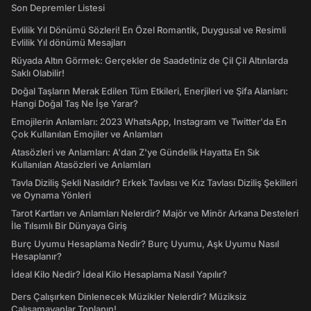
Son Depremler Listesi
Evlilik Yıl Dönümü Sözleri! En Özel Romantik, Duygusal ve Resimli
Evlilik Yıl dönümü Mesajları
Rüyada Altın Görmek: Gerçekler de Saadetiniz de Çil Çil Altınlarda
Saklı Olabilir!
Doğal Taşların Merak Edilen Tüm Etkileri, Enerjileri ve Şifa Alanları:
Hangi Doğal Taş Ne İşe Yarar?
Emojilerin Anlamları: 2023 WhatsApp, Instagram ve Twitter'da En
Çok Kullanılan Emojiler ve Anlamları
Atasözleri ve Anlamları: A'dan Z'ye Gündelik Hayatta En Sık
Kullanılan Atasözleri ve Anlamları
Tavla Diziliş Şekli Nasıldır? Erkek Tavlası ve Kız Tavlası Diziliş Şekilleri
ve Oynama Yönleri
Tarot Kartları ve Anlamları Nelerdir? Majör ve Minör Arkana Desteleri
İle Tılsımlı Bir Dünyaya Giriş
Burç Uyumu Hesaplama Nedir? Burç Uyumu, Aşk Uyumu Nasıl
Hesaplanır?
İdeal Kilo Nedir? İdeal Kilo Hesaplama Nasıl Yapılır?
Ders Çalışırken Dinlenecek Müzikler Nelerdir? Müziksiz
Çalışamayanlar Toplanın!