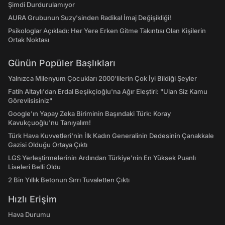
Şimdi Durdurulamıyor
AURA Grubunun Suzy'sinden Radikal İmaj Değişikliği!
Psikologlar Açıkladı: Her Yere Erken Gitme Takıntısı Olan Kişilerin
Ortak Noktası
Günün Popüler Başlıkları
Yalnızca Milenyum Çocukları 2000'lilerin Çok İyi Bildiği Şeyler
Fatih Altaylı'dan Erdal Beşikçioğlu'na Ağır Eleştiri: "Ulan Siz Kamu
Görevlisisiniz"
Google'ın Yapay Zeka Biriminin Başındaki Türk: Koray
Kavukçuoğlu'nu Tanıyalım!
Türk Hava Kuvvetleri'nin İlk Kadın Generalinin Dedesinin Çanakkale
Gazisi Olduğu Ortaya Çıktı
LGS Yerleştirmelerinin Ardından Türkiye'nin En Yüksek Puanlı
Liseleri Belli Oldu
2 Bin Yıllık Betonun Sırrı Tuvaletten Çıktı
Hızlı Erişim
Hava Durumu