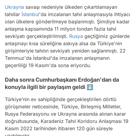
Ukrayna
savaşı nedeniyle ülkeden çıkartılamayan
tahıllar
İstanbul
'da imzalanan tahıl anlaşmasıyla ihtiyacı
olan ülkelere gönderilmeye başlanmıştı. Şimdiye kadar
anlaşma kapsamında 11 milyon tondan fazla tahıl
sevkiyatı gerçekleştirilmişti.
Rusya
geçtiğimiz günlerde
anlaşmayı kısa süreliğine askıya alsa da Türkiye'nin
girişimleriyle tahılın sevkiyatı yeniden sağlanmıştı. 22
Temmuz'da İstanbul'da imzalanan anlaşmanın
geçerliliği 19 Kasım'da sona eriyordu.
Daha sonra Cumhurbaşkanı Erdoğan'dan da
konuyla ilgili bir paylaşım geldi ⬇️
Türkiye’nin ev sahipliğinde gerçekleştirilen dörtlü
görüşmeler neticesinde, Türkiye, Birleşmiş Milletler,
Rusya Federasyonu ve Ukrayna arasında alınan karar
doğrultusunda, Karadeniz Tahıl Koridoru Anlaşması 19
Kasım 2022 tarihinden itibaren 120 gün süreyle
uzatılmıştır.