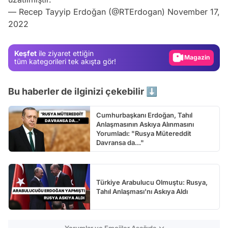
Video
— Recep Tayyip Erdoğan (@RTErdogan)
November 17,
2022
Test
Gündem
Keşfet
ile ziyaret ettiğin
Magazin
tüm kategorileri tek akışta gör!
Video
Bu haberler de ilginizi çekebilir ⬇️
Test
Cumhurbaşkanı Erdoğan, Tahıl
Anlaşmasının Askıya Alınmasını
Yorumladı: "Rusya Mütereddit
Davransa da..."
Türkiye Arabulucu Olmuştu: Rusya,
Tahıl Anlaşması'nı Askıya Aldı
Yorumlar ve Emojiler Aşağıda