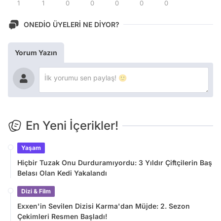
1
1
0
0
0
0
0
ONEDİO ÜYELERİ NE DİYOR?
Yorum Yazın
En Yeni İçerikler!
Yaşam
Hiçbir Tuzak Onu Durduramıyordu: 3 Yıldır Çiftçilerin Baş
Belası Olan Kedi Yakalandı
Dizi & Film
Exxen'in Sevilen Dizisi Karma'dan Müjde: 2. Sezon
Çekimleri Resmen Başladı!