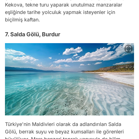
Kekova, tekne turu yaparak unutulmaz manzaralar
eşliğinde tarihe yolculuk yapmak isteyenler için
biçilmiş kaftan.
7. Salda Gölü, Burdur
Türkiye'nin Maldivleri olarak da adlandırılan Salda
Gölü, berrak suyu ve beyaz kumsalları ile görenleri
büyülüyor. Mars benzeri toprak yapısıyla da bilim