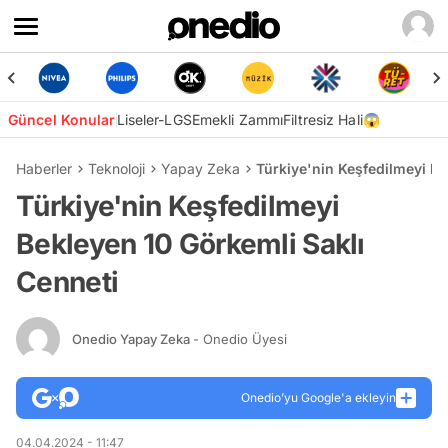
Güncel Konular
Liseler-LGS
Emekli Zammı
Filtresiz Hali😱
Haberler
Teknoloji
Yapay Zeka
Türkiye'nin Keşfedilmeyi Be
Türkiye'nin Keşfedilmeyi
Bekleyen 10 Görkemli Saklı
Cenneti
Onedio Yapay Zeka
- Onedio Üyesi
Onedio’yu Google'a ekleyin
04.04.2024 - 11:47