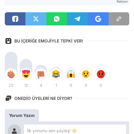
Reklam
BU İÇERİĞE EMOJİYLE TEPKİ VER!
22
12
4
1
0
0
0
ONEDİO ÜYELERİ NE DİYOR?
Yorum Yazın