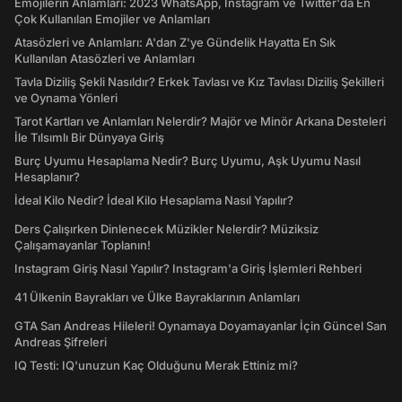
Emojilerin Anlamları: 2023 WhatsApp, Instagram ve Twitter'da En
Çok Kullanılan Emojiler ve Anlamları
Atasözleri ve Anlamları: A'dan Z'ye Gündelik Hayatta En Sık
Kullanılan Atasözleri ve Anlamları
Tavla Diziliş Şekli Nasıldır? Erkek Tavlası ve Kız Tavlası Diziliş Şekilleri
ve Oynama Yönleri
Tarot Kartları ve Anlamları Nelerdir? Majör ve Minör Arkana Desteleri
İle Tılsımlı Bir Dünyaya Giriş
Burç Uyumu Hesaplama Nedir? Burç Uyumu, Aşk Uyumu Nasıl
Hesaplanır?
İdeal Kilo Nedir? İdeal Kilo Hesaplama Nasıl Yapılır?
Ders Çalışırken Dinlenecek Müzikler Nelerdir? Müziksiz
Çalışamayanlar Toplanın!
Instagram Giriş Nasıl Yapılır? Instagram'a Giriş İşlemleri Rehberi
41 Ülkenin Bayrakları ve Ülke Bayraklarının Anlamları
GTA San Andreas Hileleri! Oynamaya Doyamayanlar İçin Güncel San
Andreas Şifreleri
IQ Testi: IQ'unuzun Kaç Olduğunu Merak Ettiniz mi?