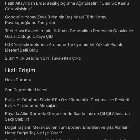
Fatih Altaylı'dan Erdal Beşikçioğlu'na Ağır Eleştiri: "Ulan Siz Kamu
Görevlisisiniz"
Google'ın Yapay Zeka Biriminin Başındaki Türk: Koray
Kavukçuoğlu'nu Tanıyalım!
Türk Hava Kuvvetleri'nin İlk Kadın Generalinin Dedesinin Çanakkale
Gazisi Olduğu Ortaya Çıktı
LGS Yerleştirmelerinin Ardından Türkiye'nin En Yüksek Puanlı
Liseleri Belli Oldu
2 Bin Yıllık Betonun Sırrı Tuvaletten Çıktı
Hızlı Erişim
Hava Durumu
Son Depremler Listesi
Evlilik Yıl Dönümü Sözleri! En Özel Romantik, Duygusal ve Resimli
Evlilik Yıl dönümü Mesajları
Rüyada Altın Görmek: Gerçekler de Saadetiniz de Çil Çil Altınlarda
Saklı Olabilir!
Doğal Taşların Merak Edilen Tüm Etkileri, Enerjileri ve Şifa Alanları:
Hangi Doğal Taş Ne İşe Yarar?