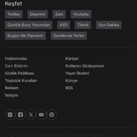
Keşfet
Twitter
Deprem
Zam
Youtube
Günlük Burç Yorumları
A101
Tiktok
Son Dakika
Bugün Ne Pişirsem
Gezilecek Yerler
Hakkımızda
Kariyer
Geri Bildirim
Kullanıcı Sözleşmesi
Gizlilik Politikası
Yayın İlkeleri
Topluluk Kuralları
Künye
Reklam
RSS
İletişim