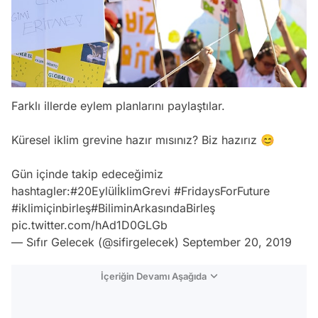
Farklı illerde eylem planlarını paylaştılar.
Küresel iklim grevine hazır mısınız? Biz hazırız 😊
Gün içinde takip edeceğimiz
hashtagler:
#20EylülİklimGrevi
#FridaysForFuture
#iklimiçinbirleş
#BiliminArkasındaBirleş
pic.twitter.com/hAd1D0GLGb
— Sıfır Gelecek (@sifirgelecek)
September 20, 2019
İçeriğin Devamı Aşağıda