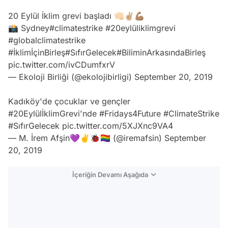
20 Eylül İklim grevi başladı 👊🏻✌🏼💪🏽
📸 Sydney
#climatestrike
#20eylüli̇klimgrevi
#globalclimatestrike
#İklimİçinBirleş
#SıfırGelecek
#BiliminArkasındaBirleş
pic.twitter.com/ivCDumfxrV
— Ekoloji Birliği (@ekolojibirligi)
September 20, 2019
Kadıköy'de çocuklar ve gençler
#20EylülİklimGrevi
'nde
#Fridays4Future
#ClimateStrike
#SıfırGelecek
pic.twitter.com/5XJXnc9VA4
— M. İrem Afşin💜✌️🐞🏳️‍🌈 (@iremafsin)
September
20, 2019
İçeriğin Devamı Aşağıda