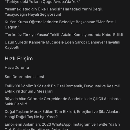
"Türkiye’deki Yolların Çoğu Avrupa’da Yok"
Yaşamak İstediğin Ülke Hangisi? Haritadaki Yerini Değil,
Yaşayacağın Hayatı Seçiyorsun!
Kur'an Kursu Öğrencilerinden Belediye Başkanına: "Manifest’i
Çağırın"
‘Terörsüz Türkiye Yasası’ Teklifi Adalet Komisyonu'nda Kabul Edildi
Uzun Süredir Kanserle Mücadele Eden Şarkıcı Cansever Hayatını
Kaybetti
Hızlı Erişim
Hava Durumu
Son Depremler Listesi
Evlilik Yıl Dönümü Sözleri! En Özel Romantik, Duygusal ve Resimli
Evlilik Yıl dönümü Mesajları
Rüyada Altın Görmek: Gerçekler de Saadetiniz de Çil Çil Altınlarda
Saklı Olabilir!
Doğal Taşların Merak Edilen Tüm Etkileri, Enerjileri ve Şifa Alanları:
Hangi Doğal Taş Ne İşe Yarar?
Emojilerin Anlamları: 2023 WhatsApp, Instagram ve Twitter'da En
Çok Kullanılan Emojiler ve Anlamları