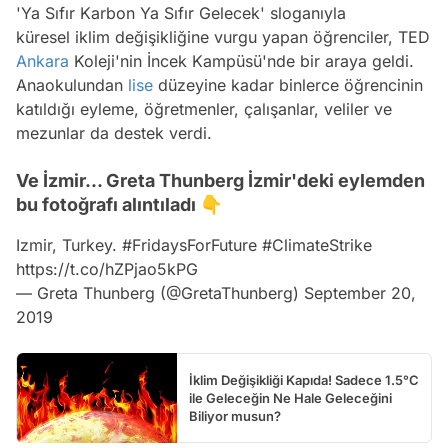
'Ya Sıfır Karbon Ya Sıfır Gelecek' sloganıyla
küresel iklim değişikliğine vurgu yapan öğrenciler, TED
Ankara
Koleji'nin İncek Kampüsü'nde bir araya geldi.
Anaokulundan
lise
düzeyine kadar binlerce öğrencinin
katıldığı eyleme, öğretmenler, çalışanlar, veliler ve
mezunlar da destek verdi.
Ve İzmir... Greta Thunberg İzmir'deki eylemden
bu fotoğrafı alıntıladı 👇
Izmir, Turkey.
#FridaysForFuture
#ClimateStrike
https://t.co/hZPjao5kPG
— Greta Thunberg (@GretaThunberg)
September 20,
2019
İklim Değişikliği Kapıda! Sadece 1.5°C
ile Geleceğin Ne Hale Geleceğini
Biliyor musun?