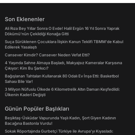
Son Eklenenler
Ali Rıza Bey Yıllar Sonra O Evde! Halil Ergün 16 Yıl Sonra Yaprak
Dökümü'nün Çekildiği Konağa Gitti
Suça Sürüklenen Çocuklara İlişkin Kanun Teklifi TBMM'de Kabul
Edilerek Yasalaştı
Cansever Kimdir? Cansever Neden Vefat Etti?
4 Yaşında Sahne Almaya Başladı, Makyajsız Kameralar Karşısına
Çıkıyor: Kim Bu Şarkıcı?
Bağışlanan Tahtaları Kullanarak 80 Odalı Ev İnşa Etti: Basketbol
Sahası Bile Var!
3 Milyon Nüfuslu Ülkede 6 Kilometrelik Altın Damarı Keşfedildi:
Ülkenin Kaderi Değişti
Günün Popüler Başlıkları
Beşiktaş-Üsküdar Vapurunda Yaşlı Kadın, Şort Giyen Kadının
Bacağına Bastonla Vurdu!
Sokak Röportajında Gurbetçi Türkiye ile Avrupa'yı Kıyasladı: