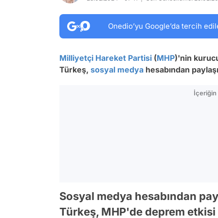
Onedio’yu Google’da tercih edil
Milliyetçi Hareket Partisi
(
MHP
)'nin kuruc
Türkeş,
sosyal medya
hesabından paylaş
İçeriği
Sosyal medya hesabından pay
Türkeş, MHP'de deprem etkisi