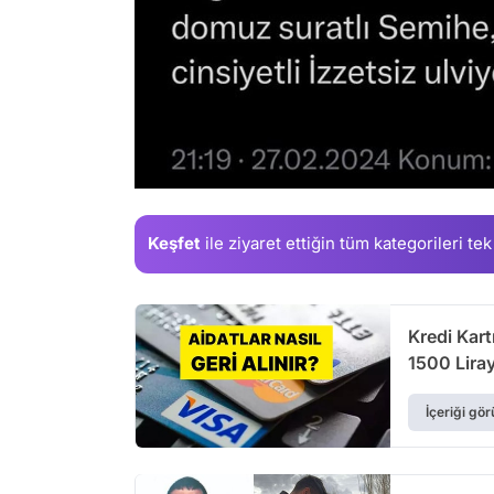
Keşfet
ile ziyaret ettiğin
tüm kategorileri tek
Kredi Kart
1500 Liray
İçeriği gör