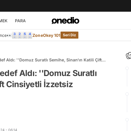
MEK
PARA
Önce👀
ZoneOkey 101
Seri Diz
f Aldı: ''Domuz Suratlı Semihe, Sinan‘ın Katili Çift
e"
edef Aldı: ''Domuz Suratlı
t Cinsiyetli İzzetsiz
24 - 06:14