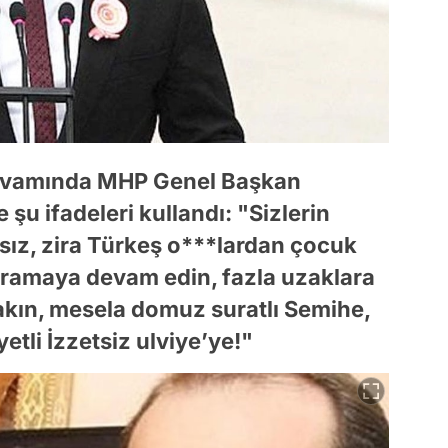
evamında MHP Genel Başkan
 şu ifadeleri kullandı: "Sizlerin
sız, zira Türkeş o***lardan çocuk
 aramaya devam edin, fazla uzaklara
bakın, mesela domuz suratlı Semihe,
yetli İzzetsiz ulviye’ye!"