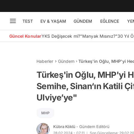
TEST
EV & YAŞAM
GÜNDEM
EĞLENCE
YE
Güncel Konular
YKS Değişecek mi?
"Manyak Mısınız?"
30 Yıl 
Haberler
Gündem
Türkeş'in Oğlu, MHP'yi Hede
Cinsiyetli İzzetsiz Ulviye’y
Türkeş'in Oğlu, MHP'yi H
Semihe, Sinan‘ın Katili Çif
Ulviye’ye"
MHP
Kübra Köklü
- Gündem Editörü
28.02.2024 - 07:11
Son Güncelleme: 29.02.20