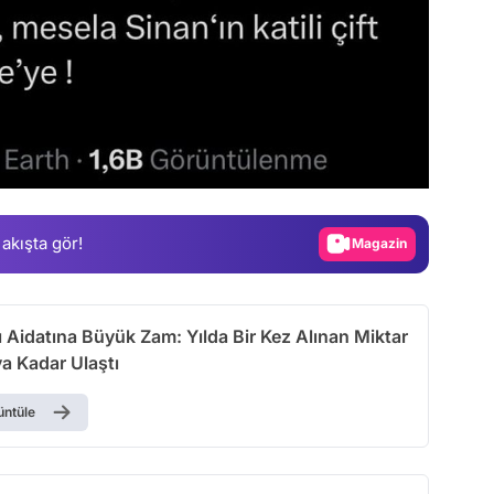
Video
Test
Gündem
 akışta gör!
Magazin
Video
Test
ı Aidatına Büyük Zam: Yılda Bir Kez Alınan Miktar
a Kadar Ulaştı
üntüle