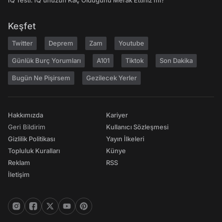
IQ Testi: IQ'unuzun Kaç Olduğunu Merak Ettiniz mi?
Keşfet
Twitter
Deprem
Zam
Youtube
Günlük Burç Yorumları
A101
Tiktok
Son Dakika
Bugün Ne Pişirsem
Gezilecek Yerler
Hakkımızda
Kariyer
Geri Bildirim
Kullanıcı Sözleşmesi
Gizlilik Politikası
Yayın İlkeleri
Topluluk Kuralları
Künye
Reklam
RSS
İletişim