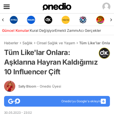
Güncel Konular
Kural Değişiyor
Emekli Zammı
Acı Gerçekler
Haberler
Sağlık
Cinsel Sağlık ve Yaşam
Tüm Like'lar Onlara:
Tüm Like'lar Onlara:
Aşklarına Hayran Kaldığımız
10 Influencer Çift
Sally Bloom
- Onedio Üyesi
Onedio’yu Google'a ekleyin
30.05.2023 - 23:02