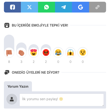
BU İÇERİĞE EMOJİYLE TEPKİ VER!
8
3
2
2
0
0
0
ONEDİO ÜYELERİ NE DİYOR?
Yorum Yazın