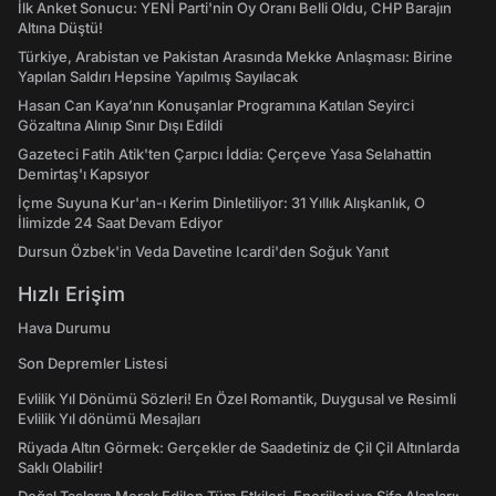
İlk Anket Sonucu: YENİ Parti'nin Oy Oranı Belli Oldu, CHP Barajın
Altına Düştü!
Türkiye, Arabistan ve Pakistan Arasında Mekke Anlaşması: Birine
Yapılan Saldırı Hepsine Yapılmış Sayılacak
Hasan Can Kaya’nın Konuşanlar Programına Katılan Seyirci
Gözaltına Alınıp Sınır Dışı Edildi
Gazeteci Fatih Atik'ten Çarpıcı İddia: Çerçeve Yasa Selahattin
Demirtaş'ı Kapsıyor
İçme Suyuna Kur'an-ı Kerim Dinletiliyor: 31 Yıllık Alışkanlık, O
İlimizde 24 Saat Devam Ediyor
Dursun Özbek'in Veda Davetine Icardi'den Soğuk Yanıt
Hızlı Erişim
Hava Durumu
Son Depremler Listesi
Evlilik Yıl Dönümü Sözleri! En Özel Romantik, Duygusal ve Resimli
Evlilik Yıl dönümü Mesajları
Rüyada Altın Görmek: Gerçekler de Saadetiniz de Çil Çil Altınlarda
Saklı Olabilir!