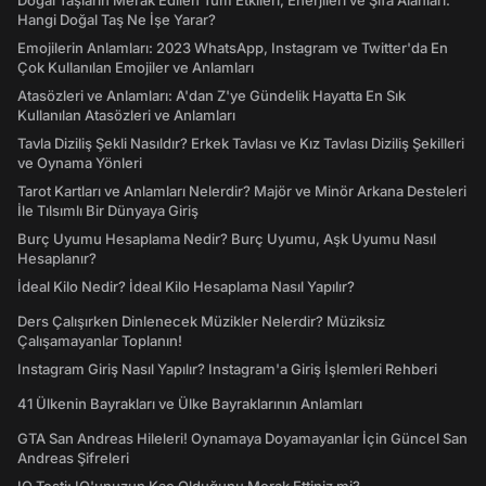
Doğal Taşların Merak Edilen Tüm Etkileri, Enerjileri ve Şifa Alanları:
Hangi Doğal Taş Ne İşe Yarar?
Emojilerin Anlamları: 2023 WhatsApp, Instagram ve Twitter'da En
Çok Kullanılan Emojiler ve Anlamları
Atasözleri ve Anlamları: A'dan Z'ye Gündelik Hayatta En Sık
Kullanılan Atasözleri ve Anlamları
Tavla Diziliş Şekli Nasıldır? Erkek Tavlası ve Kız Tavlası Diziliş Şekilleri
ve Oynama Yönleri
Tarot Kartları ve Anlamları Nelerdir? Majör ve Minör Arkana Desteleri
İle Tılsımlı Bir Dünyaya Giriş
Burç Uyumu Hesaplama Nedir? Burç Uyumu, Aşk Uyumu Nasıl
Hesaplanır?
İdeal Kilo Nedir? İdeal Kilo Hesaplama Nasıl Yapılır?
Ders Çalışırken Dinlenecek Müzikler Nelerdir? Müziksiz
Çalışamayanlar Toplanın!
Instagram Giriş Nasıl Yapılır? Instagram'a Giriş İşlemleri Rehberi
41 Ülkenin Bayrakları ve Ülke Bayraklarının Anlamları
GTA San Andreas Hileleri! Oynamaya Doyamayanlar İçin Güncel San
Andreas Şifreleri