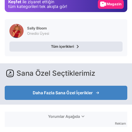
Keşfet
ile ziyaret ettiğin
tüm kategorileri tek akışta gör!
Video
Test
Sally Bloom
Onedio Üyesi
Tüm içerikleri
Sana Özel Seçtiklerimiz
Daha Fazla Sana Özel İçerikler
Yorumlar Aşağıda
Reklam