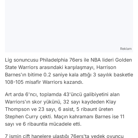
Reklam
Lig sonuncusu Philadelphia 76ers ile NBA lideri Golden
State Warriors arasındaki karşılaşmayı, Harrison
Barnes'ın bitime 0.2 saniye kala attığı 3 sayılık basketle
108-105 misafir Warriors kazandı.
Art arda 6'ncı, toplamda 43'üncü galibiyetini alan
Warriors'ın skor yükünü, 32 sayı kaydeden Klay
Thompson ve 23 sayı, 6 asist, 5 ribaunt üreten
Stephen Curry çekti. Maçın kahramanı Barnes ise 11
sayı ve 6 ribauntla mücadele etti.
7 ismin çift hanelere ulaştığı 76ers'ta yedek oyuncu