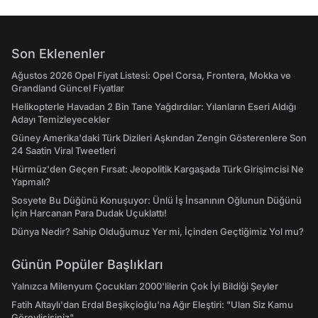
Son Eklenenler
Ağustos 2026 Opel Fiyat Listesi: Opel Corsa, Frontera, Mokka ve
Grandland Güncel Fiyatlar
Helikopterle Havadan 2 Bin Tane Yağdırdılar: Yılanların Eseri Aldığı
Adayı Temizleyecekler
Güney Amerika'daki Türk Dizileri Aşkından Zengin Gösterenlere Son
24 Saatin Viral Tweetleri
Hürmüz'den Geçen Fırsat: Jeopolitik Kargaşada Türk Girişimcisi Ne
Yapmalı?
Sosyete Bu Düğünü Konuşuyor: Ünlü İş İnsanının Oğlunun Düğünü
İçin Harcanan Para Dudak Uçuklattı!
Dünya Nedir? Sahip Olduğumuz Yer mi, İçinden Geçtiğimiz Yol mu?
Günün Popüler Başlıkları
Yalnızca Milenyum Çocukları 2000'lilerin Çok İyi Bildiği Şeyler
Fatih Altaylı'dan Erdal Beşikçioğlu'na Ağır Eleştiri: "Ulan Siz Kamu
Görevlisisiniz"