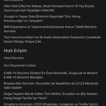
Ülkü Hilal Çiftçi'nin Babası, Reşit Olmayan Kızının 10 Yaş Büyük
Oyuncuyla Aşk Yaşadığını İddia Etti
Google'ın Yapay Zeka Biriminin Başındaki Türk: Koray
Kavukçuoğlu'nu Tanıyalım!
Milli Dayanışma ve Toplumsal Bütünleşme Kanun Teklifi Meclis’e
Sunuldu
Türk Hava Kuvvetleri'nin İlk Kadın Generalinin Dedesinin Çanakkale
Gazisi Olduğu Ortaya Çıktı
Hızlı Erişim
Hava Durumu
Son Depremler Listesi
Evlilik Yıl Dönümü Sözleri! En Özel Romantik, Duygusal ve Resimli
Evlilik Yıl dönümü Mesajları
Rüyada Altın Görmek: Gerçekler de Saadetiniz de Çil Çil Altınlarda
Saklı Olabilir!
Doğal Taşların Merak Edilen Tüm Etkileri, Enerjileri ve Şifa Alanları:
Hangi Doğal Taş Ne İşe Yarar?
Emojilerin Anlamları: 2023 WhatsApp, Instagram ve Twitter'da En