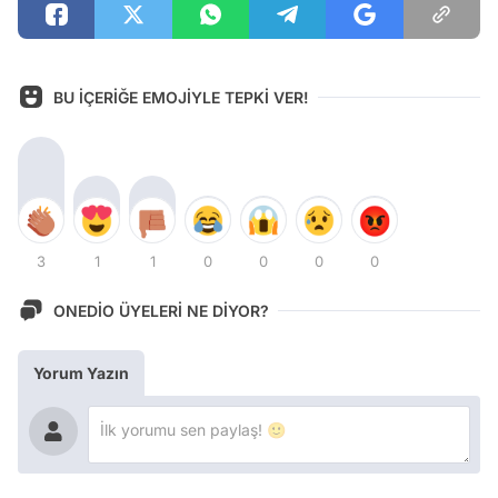
BU İÇERİĞE EMOJİYLE TEPKİ VER!
3
1
1
0
0
0
0
ONEDİO ÜYELERİ NE DİYOR?
Yorum Yazın