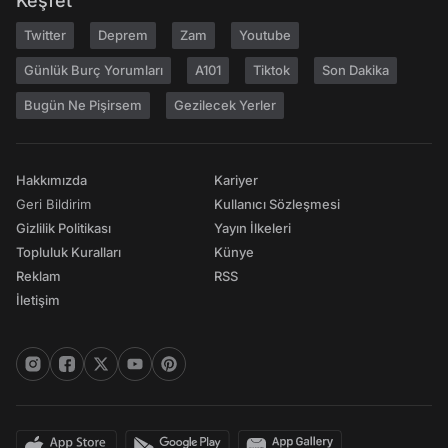
Keşfet
Twitter
Deprem
Zam
Youtube
Günlük Burç Yorumları
A101
Tiktok
Son Dakika
Bugün Ne Pişirsem
Gezilecek Yerler
Hakkımızda
Kariyer
Geri Bildirim
Kullanıcı Sözleşmesi
Gizlilik Politikası
Yayın İlkeleri
Topluluk Kuralları
Künye
Reklam
RSS
İletişim