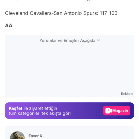
Cleveland Cavaliers-San Antonio Spurs: 117-103
AA
Yorumlar ve Emojiler Aşağıda
Video
Test
Reklam
Gündem
Keşfet
ile ziyaret ettiğin
Magazin
tüm kategorileri tek akışta gör!
Video
Test
Enver K.