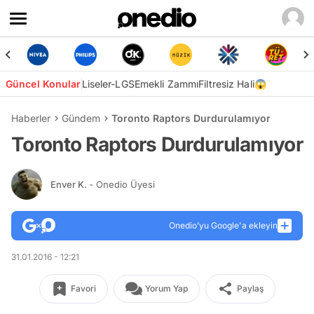
Güncel Konular
Liseler-LGS
Emekli Zammı
Filtresiz Hali😱
Haberler
Gündem
Toronto Raptors Durdurulamıyor
Toronto Raptors Durdurulamıyor
Enver K.
- Onedio Üyesi
Onedio’yu Google'a ekleyin
31.01.2016 - 12:21
Favori
Yorum Yap
Paylaş