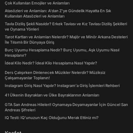
Çok Kullanılan Emojiler ve Anlamları
Atasözleri ve Anlamları: A'dan Z'ye Gündelik Hayatta En Sık
Kullanılan Atasözleri ve Anlamları
Tavla Diziliş Şekli Nasıldır? Erkek Tavlası ve Kız Tavlası Diziliş Şekilleri
ve Oynama Yönleri
Tarot Kartları ve Anlamları Nelerdir? Majör ve Minör Arkana Desteleri
İle Tılsımlı Bir Dünyaya Giriş
Burç Uyumu Hesaplama Nedir? Burç Uyumu, Aşk Uyumu Nasıl
Hesaplanır?
İdeal Kilo Nedir? İdeal Kilo Hesaplama Nasıl Yapılır?
Ders Çalışırken Dinlenecek Müzikler Nelerdir? Müziksiz
Çalışamayanlar Toplanın!
Instagram Giriş Nasıl Yapılır? Instagram'a Giriş İşlemleri Rehberi
41 Ülkenin Bayrakları ve Ülke Bayraklarının Anlamları
GTA San Andreas Hileleri! Oynamaya Doyamayanlar İçin Güncel San
Andreas Şifreleri
IQ Testi: IQ'unuzun Kaç Olduğunu Merak Ettiniz mi?