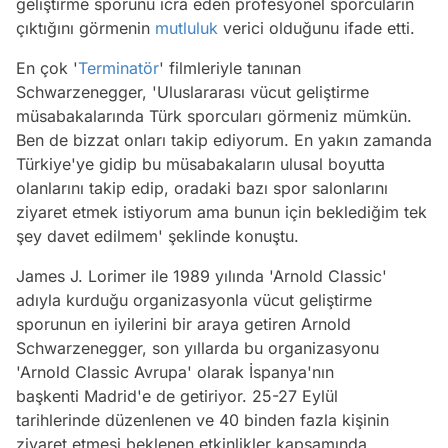
geliştirme sporunu icra eden profesyonel sporcuların
çıktığını görmenin
mutluluk
verici olduğunu ifade etti.
En çok '
Terminatör
' filmleriyle tanınan
Schwarzenegger, 'Uluslararası vücut geliştirme
müsabakalarında Türk sporcuları görmeniz mümkün.
Ben de bizzat onları takip ediyorum. En yakın zamanda
Türkiye'ye gidip bu müsabakaların ulusal boyutta
olanlarını takip edip, oradaki bazı spor salonlarını
ziyaret etmek istiyorum ama bunun için beklediğim tek
şey davet edilmem' şeklinde konuştu.
James J. Lorimer ile 1989 yılında 'Arnold Classic'
adıyla kurduğu organizasyonla vücut geliştirme
sporunun en iyilerini bir araya getiren Arnold
Schwarzenegger, son yıllarda bu organizasyonu
'Arnold Classic Avrupa' olarak İspanya'nın
başkenti Madrid'e de getiriyor. 25-27 Eylül
tarihlerinde düzenlenen ve 40 binden fazla kişinin
ziyaret etmesi beklenen etkinlikler kapsamında