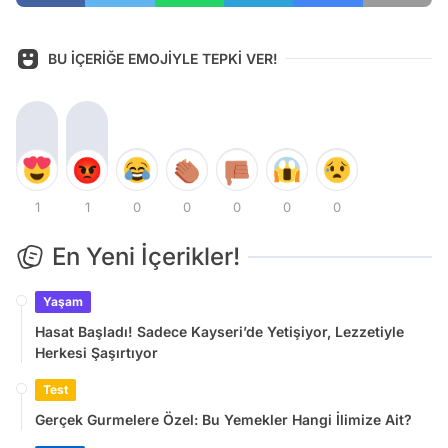
BU İÇERİĞE EMOJİYLE TEPKİ VER!
1
1
0
0
0
0
0
En Yeni İçerikler!
Yaşam
Hasat Başladı! Sadece Kayseri’de Yetişiyor, Lezzetiyle
Herkesi Şaşırtıyor
Test
Gerçek Gurmelere Özel: Bu Yemekler Hangi İlimize Ait?