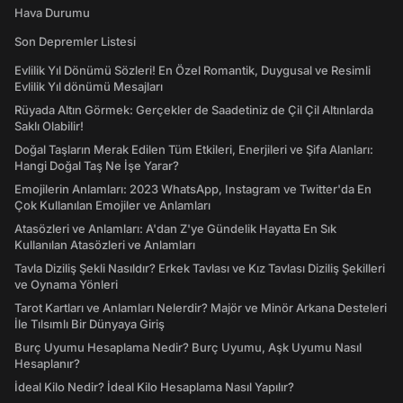
Hava Durumu
Son Depremler Listesi
Evlilik Yıl Dönümü Sözleri! En Özel Romantik, Duygusal ve Resimli
Evlilik Yıl dönümü Mesajları
Rüyada Altın Görmek: Gerçekler de Saadetiniz de Çil Çil Altınlarda
Saklı Olabilir!
Doğal Taşların Merak Edilen Tüm Etkileri, Enerjileri ve Şifa Alanları:
Hangi Doğal Taş Ne İşe Yarar?
Emojilerin Anlamları: 2023 WhatsApp, Instagram ve Twitter'da En
Çok Kullanılan Emojiler ve Anlamları
Atasözleri ve Anlamları: A'dan Z'ye Gündelik Hayatta En Sık
Kullanılan Atasözleri ve Anlamları
Tavla Diziliş Şekli Nasıldır? Erkek Tavlası ve Kız Tavlası Diziliş Şekilleri
ve Oynama Yönleri
Tarot Kartları ve Anlamları Nelerdir? Majör ve Minör Arkana Desteleri
İle Tılsımlı Bir Dünyaya Giriş
Burç Uyumu Hesaplama Nedir? Burç Uyumu, Aşk Uyumu Nasıl
Hesaplanır?
İdeal Kilo Nedir? İdeal Kilo Hesaplama Nasıl Yapılır?