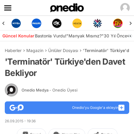
Güncel Konular
Bastonla Vurdu!
"Manyak Mısınız?"
30 Yıl Önce👀
Haberler
Magazin
Ünlüler Dosyası
'Terminatör' Türkiye'den
'Terminatör' Türkiye'den Davet
Bekliyor
Onedio Medya
- Onedio Üyesi
Onedio’yu Google'a ekleyin
26.09.2015 - 19:36