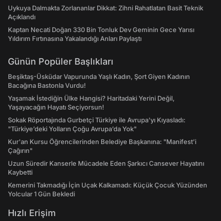
Uykuya Dalmakta Zorlananlar Dikkat: Zihni Rahatlatan Basit Teknik
Açıklandı
Kaptan Necati Doğan 330 Bin Tonluk Dev Geminin Gece Yarısı
Yıldırım Fırtınasına Yakalandığı Anları Paylaştı
Günün Popüler Başlıkları
Beşiktaş-Üsküdar Vapurunda Yaşlı Kadın, Şort Giyen Kadının
Bacağına Bastonla Vurdu!
Yaşamak İstediğin Ülke Hangisi? Haritadaki Yerini Değil,
Yaşayacağın Hayatı Seçiyorsun!
Sokak Röportajında Gurbetçi Türkiye ile Avrupa'yı Kıyasladı:
"Türkiye’deki Yolların Çoğu Avrupa’da Yok"
Kur'an Kursu Öğrencilerinden Belediye Başkanına: "Manifest’i
Çağırın"
Uzun Süredir Kanserle Mücadele Eden Şarkıcı Cansever Hayatını
Kaybetti
Kemerini Takmadığı İçin Uçak Kalkamadı: Küçük Çocuk Yüzünden
Yolcular 1 Gün Bekledi
Hızlı Erişim