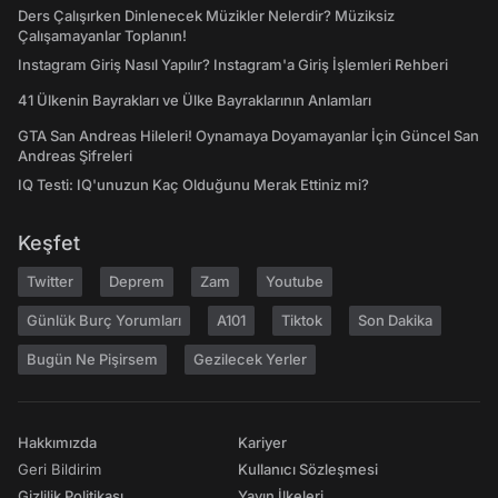
Ders Çalışırken Dinlenecek Müzikler Nelerdir? Müziksiz
Çalışamayanlar Toplanın!
Instagram Giriş Nasıl Yapılır? Instagram'a Giriş İşlemleri Rehberi
41 Ülkenin Bayrakları ve Ülke Bayraklarının Anlamları
GTA San Andreas Hileleri! Oynamaya Doyamayanlar İçin Güncel San
Andreas Şifreleri
IQ Testi: IQ'unuzun Kaç Olduğunu Merak Ettiniz mi?
Keşfet
Twitter
Deprem
Zam
Youtube
Günlük Burç Yorumları
A101
Tiktok
Son Dakika
Bugün Ne Pişirsem
Gezilecek Yerler
Hakkımızda
Kariyer
Geri Bildirim
Kullanıcı Sözleşmesi
Gizlilik Politikası
Yayın İlkeleri