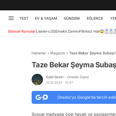
TEST
EV & YAŞAM
GÜNDEM
EĞLENCE
YE
Güncel Konular
Liseler-LGS
Emekli Zammı
Filtresiz Hali😱
Haberler
Magazin
Taze Bekar Şeyma Subaşı’
Taze Bekar Şeyma Subaşı
Eylül Sezer
- Onedio Üyesi
22.10.2023 - 10:47
Onedio’yu Google’da tercih edil
Sosyal medyada özel hayatı ve paylaşımlar