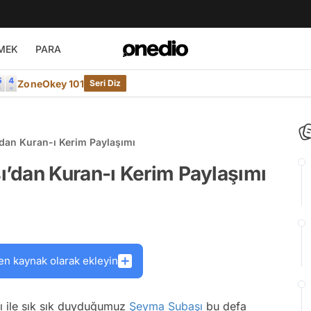
MEK
PARA
ZoneOkey 101
Seri Diz
dan Kuran-ı Kerim Paylaşımı
’dan Kuran-ı Kerim Paylaşımı
en kaynak olarak ekleyin
ı ile sık sık duyduğumuz
Şeyma Subaşı
bu defa