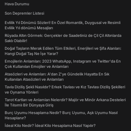
Hava Durumu
Son Depremler Listesi
Evlilik Yıl Dönümü Sözleri! En Özel Romantik, Duygusal ve Resimli
Evlilik Yıl dönümü Mesajları
Rüyada Altın Görmek: Gerçekler de Saadetiniz de Çil Çil Altınlarda
Saklı Olabilir!
Doğal Taşların Merak Edilen Tüm Etkileri, Enerjileri ve Şifa Alanları:
Hangi Doğal Taş Ne İşe Yarar?
Emojilerin Anlamları: 2023 WhatsApp, Instagram ve Twitter'da En
Çok Kullanılan Emojiler ve Anlamları
Atasözleri ve Anlamları: A'dan Z'ye Gündelik Hayatta En Sık
Kullanılan Atasözleri ve Anlamları
Tavla Diziliş Şekli Nasıldır? Erkek Tavlası ve Kız Tavlası Diziliş Şekilleri
ve Oynama Yönleri
Tarot Kartları ve Anlamları Nelerdir? Majör ve Minör Arkana Desteleri
İle Tılsımlı Bir Dünyaya Giriş
Burç Uyumu Hesaplama Nedir? Burç Uyumu, Aşk Uyumu Nasıl
Hesaplanır?
İdeal Kilo Nedir? İdeal Kilo Hesaplama Nasıl Yapılır?