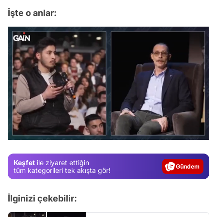
İşte o anlar:
/
Video
Test
Keşfet
ile ziyaret ettiğin
Gündem
tüm kategorileri tek akışta gör!
Magazin
İlginizi çekebilir:
Video
Test