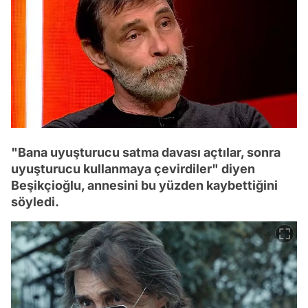
"Bana uyuşturucu satma davası açtılar, sonra
uyuşturucu kullanmaya çevirdiler" diyen
Beşikçioğlu, annesini bu yüzden kaybettiğini
söyledi.