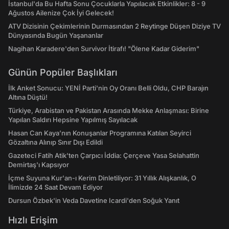
İstanbul'da Bu Hafta Sonu Çocuklarla Yapılacak Etkinlikler: 8 - 9
Ağustos Ailenize Çok İyi Gelecek!
ATV Dizisinin Çekimlerinin Durmasından 2 Reytinge Düşen Diziye TV
Dünyasında Bugün Yaşananlar
Nagihan Karadere'den Survivor İtirafı! "Ölene Kadar Giderim"
Günün Popüler Başlıkları
İlk Anket Sonucu: YENİ Parti'nin Oy Oranı Belli Oldu, CHP Barajın
Altına Düştü!
Türkiye, Arabistan ve Pakistan Arasında Mekke Anlaşması: Birine
Yapılan Saldırı Hepsine Yapılmış Sayılacak
Hasan Can Kaya’nın Konuşanlar Programına Katılan Seyirci
Gözaltına Alınıp Sınır Dışı Edildi
Gazeteci Fatih Atik'ten Çarpıcı İddia: Çerçeve Yasa Selahattin
Demirtaş'ı Kapsıyor
İçme Suyuna Kur'an-ı Kerim Dinletiliyor: 31 Yıllık Alışkanlık, O
İlimizde 24 Saat Devam Ediyor
Dursun Özbek'in Veda Davetine Icardi'den Soğuk Yanıt
Hızlı Erişim