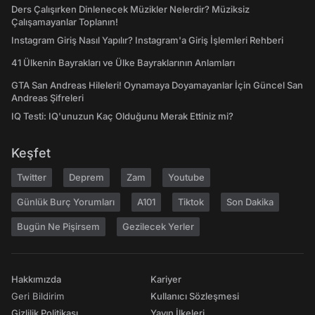
Ders Çalışırken Dinlenecek Müzikler Nelerdir? Müziksiz
Çalışamayanlar Toplanın!
Instagram Giriş Nasıl Yapılır? Instagram'a Giriş İşlemleri Rehberi
41 Ülkenin Bayrakları ve Ülke Bayraklarının Anlamları
GTA San Andreas Hileleri! Oynamaya Doyamayanlar İçin Güncel San
Andreas Şifreleri
IQ Testi: IQ'unuzun Kaç Olduğunu Merak Ettiniz mi?
Keşfet
Twitter
Deprem
Zam
Youtube
Günlük Burç Yorumları
A101
Tiktok
Son Dakika
Bugün Ne Pişirsem
Gezilecek Yerler
Hakkımızda
Kariyer
Geri Bildirim
Kullanıcı Sözleşmesi
Gizlilik Politikası
Yayın İlkeleri