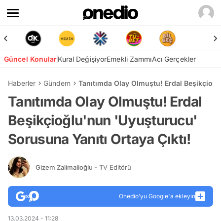
Güncel Konular
Kural Değişiyor
Emekli Zammı
Acı Gerçekler
Haberler
Gündem
Tanıtımda Olay Olmuştu! Erdal Beşikçioğl
Tanıtımda Olay Olmuştu! Erdal
Beşikçioğlu'nun 'Uyuşturucu'
Sorusuna Yanıtı Ortaya Çıktı!
Gizem Zalimalioğlu
- TV Editörü
Onedio’yu Google'a ekleyin
13.03.2024 - 11:28