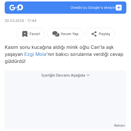
Onedio’yu Google'a ekleyin
20.03.2024 - 17:44
Favori
Yorum Yap
Paylaş
Kasım sonu kucağına aldığı minik oğlu Can'la aşk
yaşayan
Ezgi Mola
'nın bakıcı sorularına verdiği cevap
güldürdü!
İçeriğin Devamı Aşağıda
Reklam