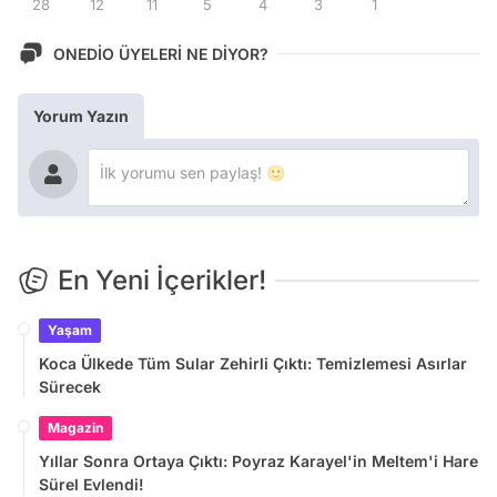
28
12
11
5
4
3
1
ONEDİO ÜYELERİ NE DİYOR?
Yorum Yazın
En Yeni İçerikler!
Yaşam
Koca Ülkede Tüm Sular Zehirli Çıktı: Temizlemesi Asırlar
Sürecek
Magazin
Yıllar Sonra Ortaya Çıktı: Poyraz Karayel'in Meltem'i Hare
Sürel Evlendi!