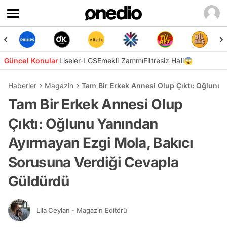
Güncel Konular
Liseler-LGS
Emekli Zammı
Filtresiz Hali😱
Haberler
Magazin
Tam Bir Erkek Annesi Olup Çıktı: Oğlunu
Tam Bir Erkek Annesi Olup
Çıktı: Oğlunu Yanından
Ayırmayan Ezgi Mola, Bakıcı
Sorusuna Verdiği Cevapla
Güldürdü
Lila Ceylan
- Magazin Editörü