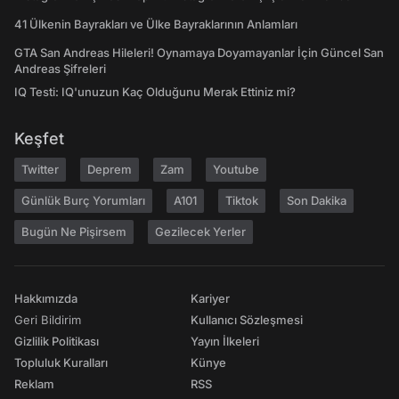
41 Ülkenin Bayrakları ve Ülke Bayraklarının Anlamları
GTA San Andreas Hileleri! Oynamaya Doyamayanlar İçin Güncel San
Andreas Şifreleri
IQ Testi: IQ'unuzun Kaç Olduğunu Merak Ettiniz mi?
Keşfet
Twitter
Deprem
Zam
Youtube
Günlük Burç Yorumları
A101
Tiktok
Son Dakika
Bugün Ne Pişirsem
Gezilecek Yerler
Hakkımızda
Kariyer
Geri Bildirim
Kullanıcı Sözleşmesi
Gizlilik Politikası
Yayın İlkeleri
Topluluk Kuralları
Künye
Reklam
RSS