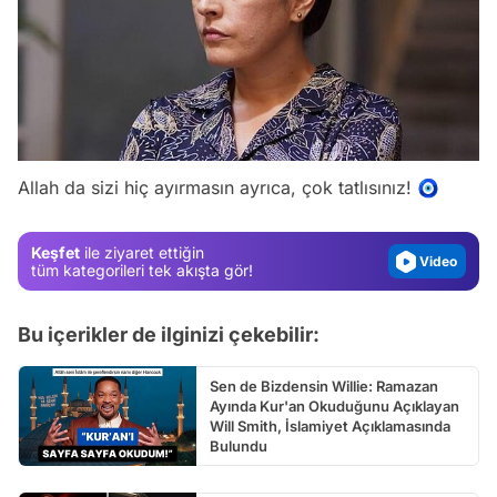
Video
Test
Gündem
Allah da sizi hiç ayırmasın ayrıca, çok tatlısınız! 🧿
Magazin
Video
Keşfet
ile ziyaret ettiğin
Test
tüm kategorileri tek akışta gör!
Bu içerikler de ilginizi çekebilir:
Sen de Bizdensin Willie: Ramazan
Ayında Kur'an Okuduğunu Açıklayan
Will Smith, İslamiyet Açıklamasında
Bulundu