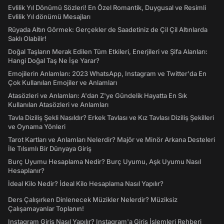
Evlilik Yıl Dönümü Sözleri! En Özel Romantik, Duygusal ve Resimli
Evlilik Yıl dönümü Mesajları
Rüyada Altın Görmek: Gerçekler de Saadetiniz de Çil Çil Altınlarda
Saklı Olabilir!
Doğal Taşların Merak Edilen Tüm Etkileri, Enerjileri ve Şifa Alanları:
Hangi Doğal Taş Ne İşe Yarar?
Emojilerin Anlamları: 2023 WhatsApp, Instagram ve Twitter'da En
Çok Kullanılan Emojiler ve Anlamları
Atasözleri ve Anlamları: A'dan Z'ye Gündelik Hayatta En Sık
Kullanılan Atasözleri ve Anlamları
Tavla Diziliş Şekli Nasıldır? Erkek Tavlası ve Kız Tavlası Diziliş Şekilleri
ve Oynama Yönleri
Tarot Kartları ve Anlamları Nelerdir? Majör ve Minör Arkana Desteleri
İle Tılsımlı Bir Dünyaya Giriş
Burç Uyumu Hesaplama Nedir? Burç Uyumu, Aşk Uyumu Nasıl
Hesaplanır?
İdeal Kilo Nedir? İdeal Kilo Hesaplama Nasıl Yapılır?
Ders Çalışırken Dinlenecek Müzikler Nelerdir? Müziksiz
Çalışamayanlar Toplanın!
Instagram Giriş Nasıl Yapılır? Instagram'a Giriş İşlemleri Rehberi