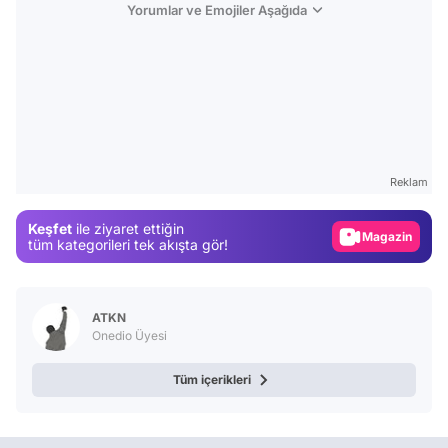
Yorumlar ve Emojiler Aşağıda
Video
Test
Gündem
Reklam
Magazin
Keşfet
ile ziyaret ettiğin
Video
tüm kategorileri tek akışta gör!
Test
ATKN
Onedio Üyesi
Tüm içerikleri