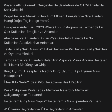
Rüyada Altın Görmek: Gerçekler de Saadetiniz de Çil Çil Altınlarda
Saklı Olabilir!
Doğal Taşların Merak Edilen Tüm Etkileri, Enerjileri ve Şifa Alanları:
Hangi Doğal Taş Ne İşe Yarar?
Emojilerin Anlamları: 2023 WhatsApp, Instagram ve Twitter'da En
Çok Kullanılan Emojiler ve Anlamları
Atasözleri ve Anlamları: A'dan Z'ye Gündelik Hayatta En Sık
Kullanılan Atasözleri ve Anlamları
Tavla Diziliş Şekli Nasıldır? Erkek Tavlası ve Kız Tavlası Diziliş Şekilleri
ve Oynama Yönleri
Tarot Kartları ve Anlamları Nelerdir? Majör ve Minör Arkana Desteleri
İle Tılsımlı Bir Dünyaya Giriş
Burç Uyumu Hesaplama Nedir? Burç Uyumu, Aşk Uyumu Nasıl
Hesaplanır?
İdeal Kilo Nedir? İdeal Kilo Hesaplama Nasıl Yapılır?
Ders Çalışırken Dinlenecek Müzikler Nelerdir? Müziksiz
Çalışamayanlar Toplanın!
Instagram Giriş Nasıl Yapılır? Instagram'a Giriş İşlemleri Rehberi
41 Ülkenin Bayrakları ve Ülke Bayraklarının Anlamları