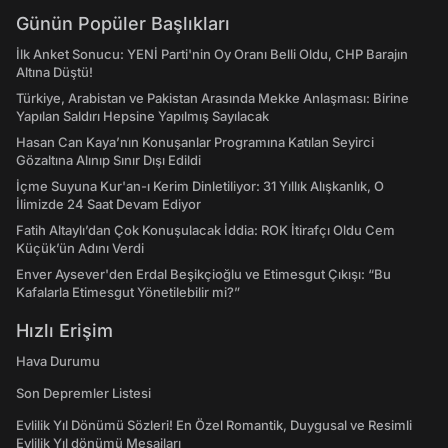
Günün Popüler Başlıkları
İlk Anket Sonucu: YENİ Parti'nin Oy Oranı Belli Oldu, CHP Barajın
Altına Düştü!
Türkiye, Arabistan ve Pakistan Arasında Mekke Anlaşması: Birine
Yapılan Saldırı Hepsine Yapılmış Sayılacak
Hasan Can Kaya’nın Konuşanlar Programına Katılan Seyirci
Gözaltına Alınıp Sınır Dışı Edildi
İçme Suyuna Kur'an-ı Kerim Dinletiliyor: 31 Yıllık Alışkanlık, O
İlimizde 24 Saat Devam Ediyor
Fatih Altaylı’dan Çok Konuşulacak İddia: ROK İtirafçı Oldu Cem
Küçük’ün Adını Verdi
Enver Aysever'den Erdal Beşikçioğlu ve Etimesgut Çıkışı: “Bu
Kafalarla Etimesgut Yönetilebilir mi?”
Hızlı Erişim
Hava Durumu
Son Depremler Listesi
Evlilik Yıl Dönümü Sözleri! En Özel Romantik, Duygusal ve Resimli
Evlilik Yıl dönümü Mesajları