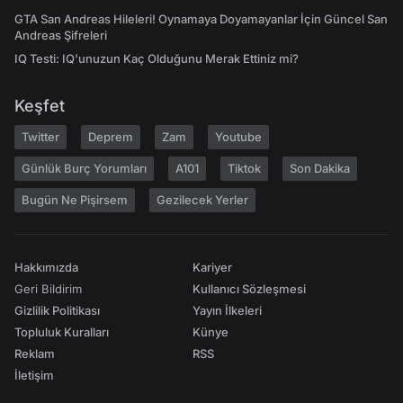
GTA San Andreas Hileleri! Oynamaya Doyamayanlar İçin Güncel San
Andreas Şifreleri
IQ Testi: IQ'unuzun Kaç Olduğunu Merak Ettiniz mi?
Keşfet
Twitter
Deprem
Zam
Youtube
Günlük Burç Yorumları
A101
Tiktok
Son Dakika
Bugün Ne Pişirsem
Gezilecek Yerler
Hakkımızda
Kariyer
Geri Bildirim
Kullanıcı Sözleşmesi
Gizlilik Politikası
Yayın İlkeleri
Topluluk Kuralları
Künye
Reklam
RSS
İletişim