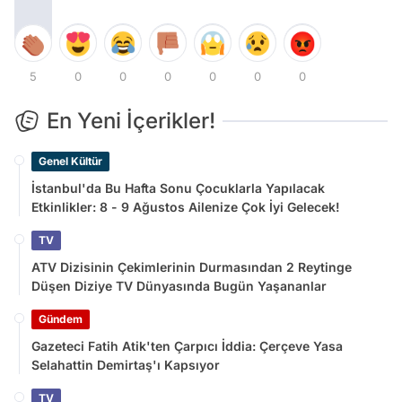
5
0
0
0
0
0
0
En Yeni İçerikler!
Genel Kültür
İstanbul'da Bu Hafta Sonu Çocuklarla Yapılacak
Etkinlikler: 8 - 9 Ağustos Ailenize Çok İyi Gelecek!
TV
ATV Dizisinin Çekimlerinin Durmasından 2 Reytinge
Düşen Diziye TV Dünyasında Bugün Yaşananlar
Gündem
Gazeteci Fatih Atik'ten Çarpıcı İddia: Çerçeve Yasa
Selahattin Demirtaş'ı Kapsıyor
TV