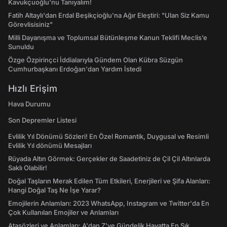
Kavukçuoğlu'nu Tanıyalım!
Fatih Altaylı'dan Erdal Beşikçioğlu'na Ağır Eleştiri: "Ulan Siz Kamu
Görevlisisiniz"
Milli Dayanışma ve Toplumsal Bütünleşme Kanun Teklifi Meclis’e
Sunuldu
Özge Özpirinçci İddialarıyla Gündem Olan Kübra Süzgün
Cumhurbaşkanı Erdoğan'dan Yardım İstedi
Hızlı Erişim
Hava Durumu
Son Depremler Listesi
Evlilik Yıl Dönümü Sözleri! En Özel Romantik, Duygusal ve Resimli
Evlilik Yıl dönümü Mesajları
Rüyada Altın Görmek: Gerçekler de Saadetiniz de Çil Çil Altınlarda
Saklı Olabilir!
Doğal Taşların Merak Edilen Tüm Etkileri, Enerjileri ve Şifa Alanları:
Hangi Doğal Taş Ne İşe Yarar?
Emojilerin Anlamları: 2023 WhatsApp, Instagram ve Twitter'da En
Çok Kullanılan Emojiler ve Anlamları
Atasözleri ve Anlamları: A'dan Z'ye Gündelik Hayatta En Sık