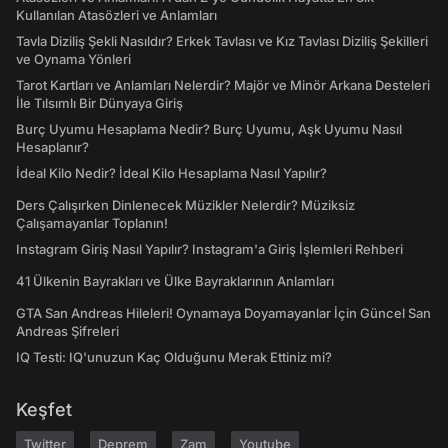
Kullanılan Atasözleri ve Anlamları
Tavla Diziliş Şekli Nasıldır? Erkek Tavlası ve Kız Tavlası Diziliş Şekilleri
ve Oynama Yönleri
Tarot Kartları ve Anlamları Nelerdir? Majör ve Minör Arkana Desteleri
İle Tılsımlı Bir Dünyaya Giriş
Burç Uyumu Hesaplama Nedir? Burç Uyumu, Aşk Uyumu Nasıl
Hesaplanır?
İdeal Kilo Nedir? İdeal Kilo Hesaplama Nasıl Yapılır?
Ders Çalışırken Dinlenecek Müzikler Nelerdir? Müziksiz
Çalışamayanlar Toplanın!
Instagram Giriş Nasıl Yapılır? Instagram'a Giriş İşlemleri Rehberi
41 Ülkenin Bayrakları ve Ülke Bayraklarının Anlamları
GTA San Andreas Hileleri! Oynamaya Doyamayanlar İçin Güncel San
Andreas Şifreleri
IQ Testi: IQ'unuzun Kaç Olduğunu Merak Ettiniz mi?
Keşfet
Twitter
Deprem
Zam
Youtube