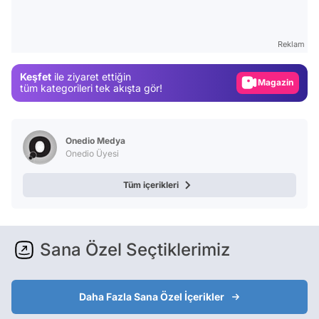
Video
Test
Reklam
Gündem
Keşfet
ile ziyaret ettiğin
Magazin
tüm kategorileri tek akışta gör!
Video
Test
Onedio Medya
Onedio Üyesi
Tüm içerikleri
Sana Özel Seçtiklerimiz
Daha Fazla Sana Özel İçerikler