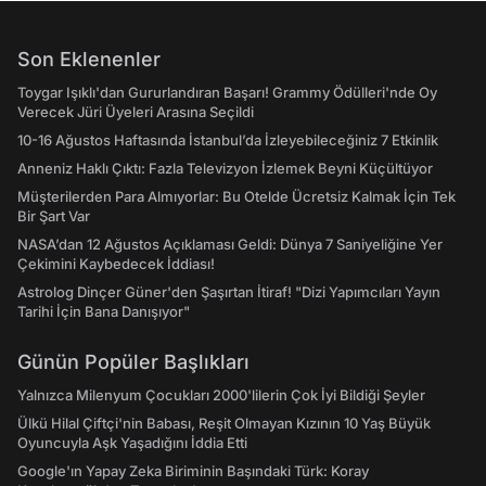
Son Eklenenler
Toygar Işıklı'dan Gururlandıran Başarı! Grammy Ödülleri'nde Oy
Verecek Jüri Üyeleri Arasına Seçildi
10-16 Ağustos Haftasında İstanbul’da İzleyebileceğiniz 7 Etkinlik
Anneniz Haklı Çıktı: Fazla Televizyon İzlemek Beyni Küçültüyor
Müşterilerden Para Almıyorlar: Bu Otelde Ücretsiz Kalmak İçin Tek
Bir Şart Var
NASA’dan 12 Ağustos Açıklaması Geldi: Dünya 7 Saniyeliğine Yer
Çekimini Kaybedecek İddiası!
Astrolog Dinçer Güner'den Şaşırtan İtiraf! "Dizi Yapımcıları Yayın
Tarihi İçin Bana Danışıyor"
Günün Popüler Başlıkları
Yalnızca Milenyum Çocukları 2000'lilerin Çok İyi Bildiği Şeyler
Ülkü Hilal Çiftçi'nin Babası, Reşit Olmayan Kızının 10 Yaş Büyük
Oyuncuyla Aşk Yaşadığını İddia Etti
Google'ın Yapay Zeka Biriminin Başındaki Türk: Koray