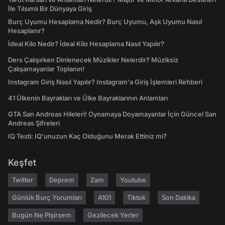
İle Tılsımlı Bir Dünyaya Giriş
Burç Uyumu Hesaplama Nedir? Burç Uyumu, Aşk Uyumu Nasıl
Hesaplanır?
İdeal Kilo Nedir? İdeal Kilo Hesaplama Nasıl Yapılır?
Ders Çalışırken Dinlenecek Müzikler Nelerdir? Müziksiz
Çalışamayanlar Toplanın!
Instagram Giriş Nasıl Yapılır? Instagram'a Giriş İşlemleri Rehberi
41 Ülkenin Bayrakları ve Ülke Bayraklarının Anlamları
GTA San Andreas Hileleri! Oynamaya Doyamayanlar İçin Güncel San
Andreas Şifreleri
IQ Testi: IQ'unuzun Kaç Olduğunu Merak Ettiniz mi?
Keşfet
Twitter
Deprem
Zam
Youtube
Günlük Burç Yorumları
A101
Tiktok
Son Dakika
Bugün Ne Pişirsem
Gezilecek Yerler