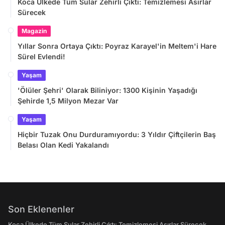
Koca Ülkede Tüm Sular Zehirli Çıktı: Temizlemesi Asırlar
Sürecek
Magazin
Yıllar Sonra Ortaya Çıktı: Poyraz Karayel'in Meltem'i Hare
Sürel Evlendi!
Yaşam
'Ölüler Şehri' Olarak Biliniyor: 1300 Kişinin Yaşadığı
Şehirde 1,5 Milyon Mezar Var
Yaşam
Hiçbir Tuzak Onu Durduramıyordu: 3 Yıldır Çiftçilerin Baş
Belası Olan Kedi Yakalandı
Son Eklenenler
Koca Ülkede Tüm Sular Zehirli Çıktı: Temizlemesi Asırlar Sürecek