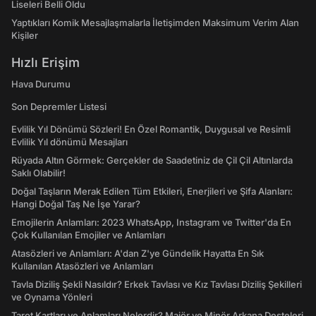
Liseleri Belli Oldu
Yaptıkları Komik Mesajlaşmalarla İletişimden Maksimum Verim Alan
Kişiler
Hızlı Erişim
Hava Durumu
Son Depremler Listesi
Evlilik Yıl Dönümü Sözleri! En Özel Romantik, Duygusal ve Resimli
Evlilik Yıl dönümü Mesajları
Rüyada Altın Görmek: Gerçekler de Saadetiniz de Çil Çil Altınlarda
Saklı Olabilir!
Doğal Taşların Merak Edilen Tüm Etkileri, Enerjileri ve Şifa Alanları:
Hangi Doğal Taş Ne İşe Yarar?
Emojilerin Anlamları: 2023 WhatsApp, Instagram ve Twitter'da En
Çok Kullanılan Emojiler ve Anlamları
Atasözleri ve Anlamları: A'dan Z'ye Gündelik Hayatta En Sık
Kullanılan Atasözleri ve Anlamları
Tavla Diziliş Şekli Nasıldır? Erkek Tavlası ve Kız Tavlası Diziliş Şekilleri
ve Oynama Yönleri
Tarot Kartları ve Anlamları Nelerdir? Majör ve Minör Arkana Desteleri