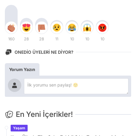
160
28
28
11
10
10
10
ONEDİO ÜYELERİ NE DİYOR?
Yorum Yazın
En Yeni İçerikler!
Yaşam