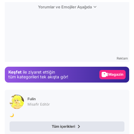
Yorumlar ve Emojiler Aşağıda
Video
Test
Gündem
Reklam
Magazin
Keşfet
ile ziyaret ettiğin
Video
tüm kategorileri tek akışta gör!
Test
Fulin
Misafir Editör
🌙
Tüm içerikleri