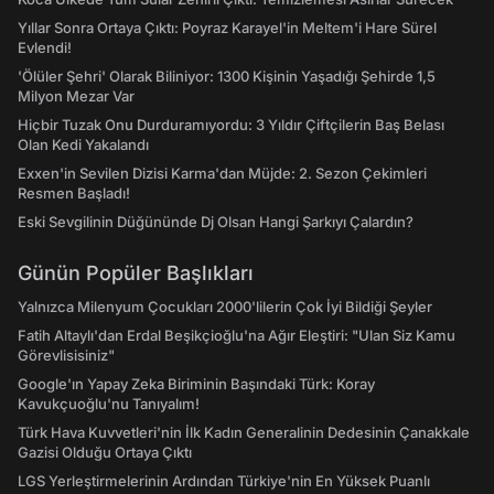
Yıllar Sonra Ortaya Çıktı: Poyraz Karayel'in Meltem'i Hare Sürel
Evlendi!
'Ölüler Şehri' Olarak Biliniyor: 1300 Kişinin Yaşadığı Şehirde 1,5
Milyon Mezar Var
Hiçbir Tuzak Onu Durduramıyordu: 3 Yıldır Çiftçilerin Baş Belası
Olan Kedi Yakalandı
Exxen'in Sevilen Dizisi Karma'dan Müjde: 2. Sezon Çekimleri
Resmen Başladı!
Eski Sevgilinin Düğününde Dj Olsan Hangi Şarkıyı Çalardın?
Günün Popüler Başlıkları
Yalnızca Milenyum Çocukları 2000'lilerin Çok İyi Bildiği Şeyler
Fatih Altaylı'dan Erdal Beşikçioğlu'na Ağır Eleştiri: "Ulan Siz Kamu
Görevlisisiniz"
Google'ın Yapay Zeka Biriminin Başındaki Türk: Koray
Kavukçuoğlu'nu Tanıyalım!
Türk Hava Kuvvetleri'nin İlk Kadın Generalinin Dedesinin Çanakkale
Gazisi Olduğu Ortaya Çıktı
LGS Yerleştirmelerinin Ardından Türkiye'nin En Yüksek Puanlı