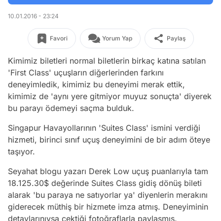
10.01.2016 - 23:24
Favori
Yorum Yap
Paylaş
Kimimiz biletleri normal biletlerin birkaç katına satılan
'First Class' uçuşların diğerlerinden farkını
deneyimledik, kimimiz bu deneyimi merak ettik,
kimimiz de 'aynı yere gitmiyor muyuz sonuçta' diyerek
bu parayı ödemeyi saçma bulduk.
Singapur Havayollarının 'Suites Class' ismini verdiği
hizmeti, birinci sınıf uçuş deneyimini de bir adım öteye
taşıyor.
Seyahat blogu yazarı Derek Low uçuş puanlarıyla tam
18.125.30$ değerinde Suites Class gidiş dönüş bileti
alarak 'bu paraya ne satıyorlar ya' diyenlerin merakını
giderecek müthiş bir hizmete imza atmış. Deneyiminin
detaylarınıysa çektiği fotoğraflarla paylaşmış.