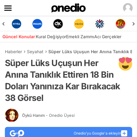
Güncel Konular
Kural Değişiyor
Emekli Zammı
Acı Gerçekler
Haberler
Seyahat
Süper Lüks Uçuşun Her Anına Tanıklık Etti
Süper Lüks Uçuşun Her
Anına Tanıklık Ettiren 18 Bin
Doları Yanınıza Kar Bırakacak
38 Görsel
Öykü Hanım
- Onedio Üyesi
Onedio’yu Google'a ekleyin