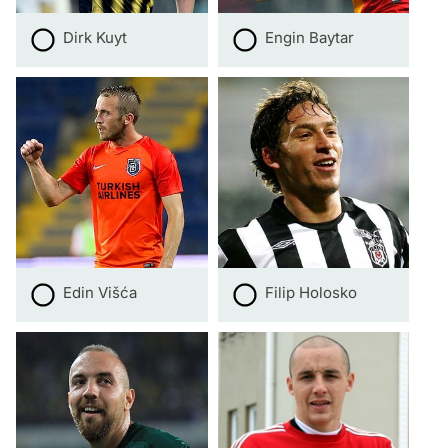
Dirk Kuyt
Engin Baytar
Edin Višća
Filip Holosko