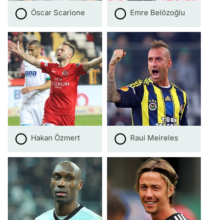
Óscar Scarione
Emre Belözoğlu
Hakan Özmert
Raul Meireles