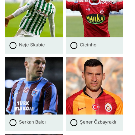
Nejc Skubic
Cicinho
Serkan Balcı
Şener Özbayraklı