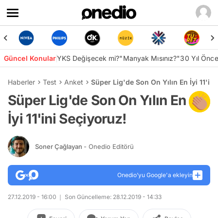
Güncel Konular
YKS Değişecek mi?
"Manyak Mısınız?"
30 Yıl Önc
Haberler
Test
Anket
Süper Lig'de Son On Yılın En İyi 11'in
Süper Lig'de Son On Yılın En
İyi 11'ini Seçiyoruz!
Soner Çağlayan
- Onedio Editörü
Onedio’yu Google'a ekleyin
27.12.2019 - 16:00
Son Güncelleme: 28.12.2019 - 14:33