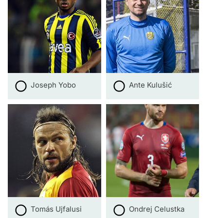
Joseph Yobo
Ante Kulušić
Tomás Ujfalusi
Ondrej Celustka