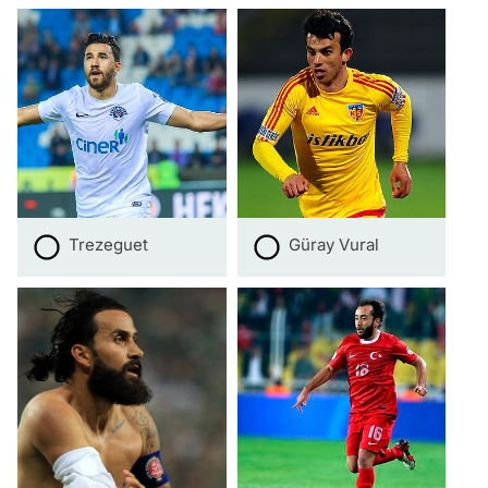
Trezeguet
Güray Vural