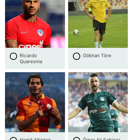
Ricardo
Gökhan Töre
Quaresma
Hamit Altintop
Ömer Ali Şahiner