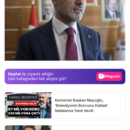
Video
Test
Gündem
Magazin
Keşfet
ile ziyaret ettiğin
Video
tüm kategorileri tek akışta gör!
Test
Komünist Başkan Maçoğlu,
'Belediyenin Borcunu Katladı'
İddialarına Yanıt Verdi