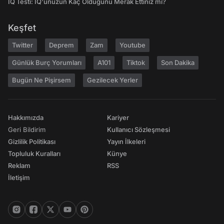
IQ Testi: IQ'unuzun Kaç Olduğunu Merak Ettiniz mi?
Keşfet
Twitter
Deprem
Zam
Youtube
Günlük Burç Yorumları
A101
Tiktok
Son Dakika
Bugün Ne Pişirsem
Gezilecek Yerler
Hakkımızda
Kariyer
Geri Bildirim
Kullanıcı Sözleşmesi
Gizlilik Politikası
Yayın İlkeleri
Topluluk Kuralları
Künye
Reklam
RSS
İletişim