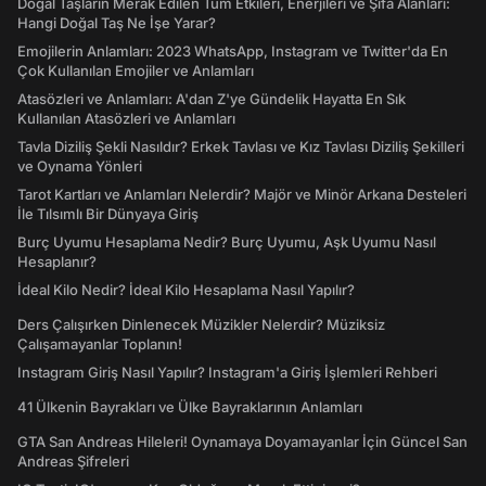
Doğal Taşların Merak Edilen Tüm Etkileri, Enerjileri ve Şifa Alanları:
Hangi Doğal Taş Ne İşe Yarar?
Emojilerin Anlamları: 2023 WhatsApp, Instagram ve Twitter'da En
Çok Kullanılan Emojiler ve Anlamları
Atasözleri ve Anlamları: A'dan Z'ye Gündelik Hayatta En Sık
Kullanılan Atasözleri ve Anlamları
Tavla Diziliş Şekli Nasıldır? Erkek Tavlası ve Kız Tavlası Diziliş Şekilleri
ve Oynama Yönleri
Tarot Kartları ve Anlamları Nelerdir? Majör ve Minör Arkana Desteleri
İle Tılsımlı Bir Dünyaya Giriş
Burç Uyumu Hesaplama Nedir? Burç Uyumu, Aşk Uyumu Nasıl
Hesaplanır?
İdeal Kilo Nedir? İdeal Kilo Hesaplama Nasıl Yapılır?
Ders Çalışırken Dinlenecek Müzikler Nelerdir? Müziksiz
Çalışamayanlar Toplanın!
Instagram Giriş Nasıl Yapılır? Instagram'a Giriş İşlemleri Rehberi
41 Ülkenin Bayrakları ve Ülke Bayraklarının Anlamları
GTA San Andreas Hileleri! Oynamaya Doyamayanlar İçin Güncel San
Andreas Şifreleri