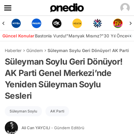
Güncel Konular
Bastonla Vurdu!
"Manyak Mısınız?"
30 Yıl Önce👀
Haberler
Gündem
Süleyman Soylu Geri Dönüyor! AK Parti G
Süleyman Soylu Geri Dönüyor!
AK Parti Genel Merkezi’nde
Yeniden Süleyman Soylu
Sesleri
Süleyman Soylu
AK Parti
Ali Can YAYCILI
- Gündem Editörü