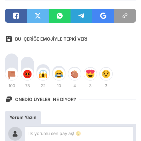
BU İÇERİĞE EMOJİYLE TEPKİ VER!
100
78
22
10
4
3
3
ONEDİO ÜYELERİ NE DİYOR?
Yorum Yazın